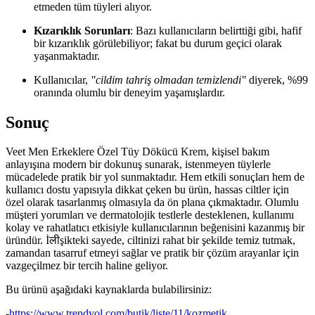
etmeden tüm tüyleri alıyor.
Kızarıklık Sorunları
: Bazı kullanıcıların belirttiği gibi, hafif
bir kızarıklık görülebiliyor; fakat bu durum geçici olarak
yaşanmaktadır.
Kullanıcılar,
"cildim tahriş olmadan temizlendi"
diyerek, %99
oranında olumlu bir deneyim yaşamışlardır.
Sonuç
Veet Men Erkeklere Özel Tüy Dökücü Krem, kişisel bakım
anlayışına modern bir dokunuş sunarak, istenmeyen tüylerle
mücadelede pratik bir yol sunmaktadır. Hem etkili sonuçları hem de
kullanıcı dostu yapısıyla dikkat çeken bu ürün, hassas ciltler için
özel olarak tasarlanmış olmasıyla da ön plana çıkmaktadır. Olumlu
müşteri yorumları ve dermatolojik testlerle desteklenen, kullanımı
kolay ve rahatlatıcı etkisiyle kullanıcılarının beğenisini kazanmış bir
üründür. İलीşikteki sayede, ciltinizi rahat bir şekilde temiz tutmak,
zamandan tasarruf etmeyi sağlar ve pratik bir çözüm arayanlar için
vazgeçilmez bir tercih haline geliyor.
Bu ürünü aşağıdaki kaynaklarda bulabilirsiniz:
-
https://www.trendyol.com/butik/liste/11/kozmetik