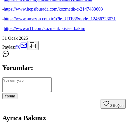
-
https://www.hepsiburada.com/kozmetik-c-2147483603
-
https://www.amazon.com.tr/b?ie=UTF8&node=12466323031
-
https://www.n11.com/kozmetik-kisisel-bakim
31 Ocak 2025
Paylaş:
f
𝕏
Yorumlar:
Yorum
0
Beğen
Ayrıca Bakınız