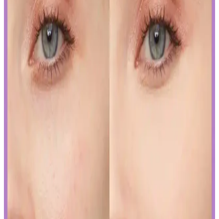
bakım önerileriyle uzun süre şık ve bakımlı kalabilirsiniz.
İslak Ruj Uygulama ve Bakım İpuçlarıyla
Mükemmel Dudaklara Ulaşın
İslak rujun güzelliğini ortaya çıkarmak ve kalıcılığını artırmak için
doğru uygulama teknikleri ve bakım önerileri. Dudakların temizliği,
sınır çizimi ve kat kat uygulama ile mükemmel görünüm elde edin.
Japon ve Kore Güzellik Markalarının FDA Güneş
Koruyucu Düzenlemelerine Uyum Stratejileri
Japon ve Kore güzellik markaları, FDA'nın sıkı güneş koruyucu
düzenlemelerine, ürünlerini güneş koruyucu yerine cilt jeli veya
makyaj bazı olarak etiketleyerek uyum sağlıyor. Bu strateji, tüketici
bilincini gerektiriyor.
Curel Yoğun Nemlendirici Krem: Hassas ve Sorunlu
Ciltler İçin Etkili Nemlendirme Çözümü
Curel yoğun nemlendirici krem, hassas ve kuru ciltler için kokusuz,
hızlı emilen bir nemlendirme sunar. Kullanıcılar kuruluk ve
pürüzlerde iyileşme gözlemlerken, bazı ciltlerde olumsuz