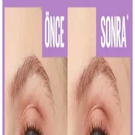
Diş Hassasiyetini Azaltan Doğru Diş Macunu Seçimi
ve Kullanım İpuçları
Diş hassasiyetini hafifletmek ve sağlıklı bir gülüşe ulaşmak için
doğru diş macunu seçimi ve düzenli kullanım önemlidir. Uzman
önerileriyle diş sağlığınızı koruyun.
Kalıcı Kalem Göz Makyajı: Uzun Süre Dayanan ve
Pratik Kullanım İpuçları
Kalıcı kalem göz makyajı, suya ve tere dayanıklı formülleriyle uzun
süre kalıcı ve net çizgiler sağlar. Uygulama ve bakım ipuçlarıyla
gözlerinizi vurgulayın.
Kalıcı Oje Seçenekleri: Nail Master M377 ve M378
Modellerinin Detaylı Analizi
Nail Master M377 ve M378 modelleri, dayanıklılık ve parlaklık
sunan kalıcı ojeler arasında öne çıkar. Bu modellerin özellikleri ve
bakım önerileriyle uzun süre şık ve bakımlı kalabilirsiniz.
İslak Ruj Uygulama ve Bakım İpuçlarıyla