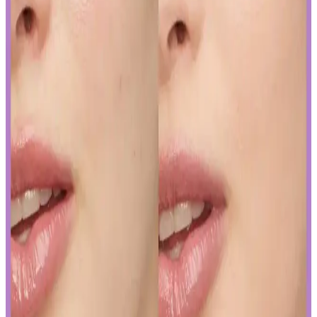
reaksiyonlar görülebilir.
Yapay Zeka ile Kozmetik Sektöründe Yenilikler ve
Sunduğu Faydalar
Kozmetik endüstrisinde yapay zeka, ürün geliştirmeden müşteri
deneyimine kadar birçok alanda devrim yaratıyor. Sürdürülebilirlik
ve inovasyonun anahtarı olan bu teknolojiyi yakından inceleyin.
Gözaltı Kapatıcısında Doğal Görünüm İçin Ürün
Seçimi ve Uygulama Yöntemleri
Gözaltı kapatıcısı seçimi ve uygulama teknikleriyle doğal görünüm
yakalamak için hafif ürünler ve doğru uygulama yöntemleri
önemlidir. İnce katmanlar ve uygun tonlar ile göz altlarınızda doğal
parlaklık sağlayabilirsiniz.
Ağız Bakımı ve Hijyenin Temel Unsurları: Günlük
Diş Temizliği ve Koruyucu Ürünler
Diş macunu ve diş fırçası, ağız hijyeninin temel taşlarıdır. Florür
içeren ürünler dişleri güçlendirir, düzenli kullanım sağlıklı gülüşler
sağlar.