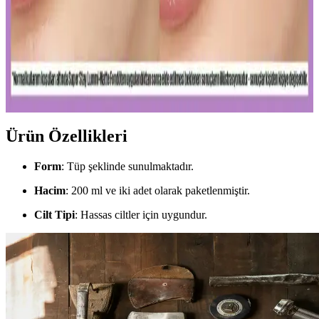
Uzun Süre Kalıcı ve Doğal Mat Fondötenler:
Günlük Kullanım İçin En İyi Seçenekler ve İpuçları
Kalıcı ve doğal görünüm sunan mat fondötenler, suya ve tere
dayanıklı formülleriyle gün boyu tazelik sağlar. Cilt tipine uygun
seçenekler ve doğru uygulama ipuçlarıyla makyajınızı
mükemmelleştirin.
Ürün Özellikleri
Form
: Tüp şeklinde sunulmaktadır.
Hacim
: 200 ml ve iki adet olarak paketlenmiştir.
Cilt Tipi
: Hassas ciltler için uygundur.