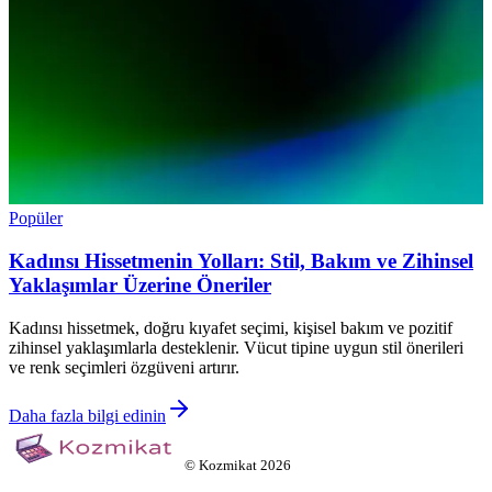
Popüler
Kadınsı Hissetmenin Yolları: Stil, Bakım ve Zihinsel
Yaklaşımlar Üzerine Öneriler
Kadınsı hissetmek, doğru kıyafet seçimi, kişisel bakım ve pozitif
zihinsel yaklaşımlarla desteklenir. Vücut tipine uygun stil önerileri
ve renk seçimleri özgüveni artırır.
Daha fazla bilgi edinin
©
Kozmikat
2026