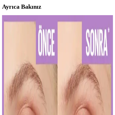
Ayrıca Bakınız
Diş Hassasiyetini Azaltan Doğru Diş Macunu Seçimi
ve Kullanım İpuçları
Diş hassasiyetini hafifletmek ve sağlıklı bir gülüşe ulaşmak için
doğru diş macunu seçimi ve düzenli kullanım önemlidir. Uzman
önerileriyle diş sağlığınızı koruyun.
Kalıcı Kalem Göz Makyajı: Uzun Süre Dayanan ve
Pratik Kullanım İpuçları
Kalıcı kalem göz makyajı, suya ve tere dayanıklı formülleriyle uzun
süre kalıcı ve net çizgiler sağlar. Uygulama ve bakım ipuçlarıyla
gözlerinizi vurgulayın.
Kalıcı Oje Seçenekleri: Nail Master M377 ve M378
Modellerinin Detaylı Analizi
Nail Master M377 ve M378 modelleri, dayanıklılık ve parlaklık
sunan kalıcı ojeler arasında öne çıkar. Bu modellerin özellikleri ve