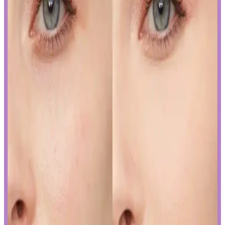
Mükemmel Dudaklara Ulaşın
İslak rujun güzelliğini ortaya çıkarmak ve kalıcılığını artırmak için
doğru uygulama teknikleri ve bakım önerileri. Dudakların temizliği,
sınır çizimi ve kat kat uygulama ile mükemmel görünüm elde edin.
Japon ve Kore Güzellik Markalarının FDA Güneş
Koruyucu Düzenlemelerine Uyum Stratejileri
Japon ve Kore güzellik markaları, FDA'nın sıkı güneş koruyucu
düzenlemelerine, ürünlerini güneş koruyucu yerine cilt jeli veya
makyaj bazı olarak etiketleyerek uyum sağlıyor. Bu strateji, tüketici
bilincini gerektiriyor.
Curel Yoğun Nemlendirici Krem: Hassas ve Sorunlu
Ciltler İçin Etkili Nemlendirme Çözümü
Curel yoğun nemlendirici krem, hassas ve kuru ciltler için kokusuz,
hızlı emilen bir nemlendirme sunar. Kullanıcılar kuruluk ve
pürüzlerde iyileşme gözlemlerken, bazı ciltlerde olumsuz
reaksiyonlar görülebilir.
Yapay Zeka ile Kozmetik Sektöründe Yenilikler ve