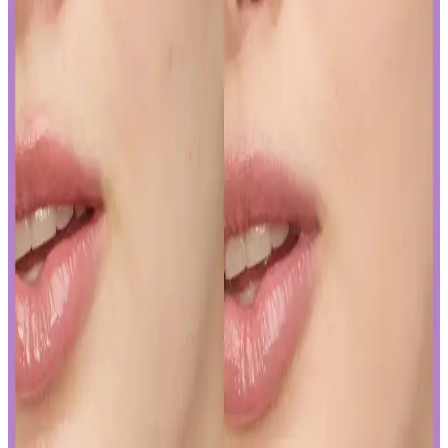
Sunduğu Faydalar
Kozmetik endüstrisinde yapay zeka, ürün geliştirmeden müşteri
deneyimine kadar birçok alanda devrim yaratıyor. Sürdürülebilirlik
ve inovasyonun anahtarı olan bu teknolojiyi yakından inceleyin.
Gözaltı Kapatıcısında Doğal Görünüm İçin Ürün
Seçimi ve Uygulama Yöntemleri
Gözaltı kapatıcısı seçimi ve uygulama teknikleriyle doğal görünüm
yakalamak için hafif ürünler ve doğru uygulama yöntemleri
önemlidir. İnce katmanlar ve uygun tonlar ile göz altlarınızda doğal
parlaklık sağlayabilirsiniz.
Ağız Bakımı ve Hijyenin Temel Unsurları: Günlük
Diş Temizliği ve Koruyucu Ürünler
Diş macunu ve diş fırçası, ağız hijyeninin temel taşlarıdır. Florür
içeren ürünler dişleri güçlendirir, düzenli kullanım sağlıklı gülüşler
sağlar.
Uzun Süre Kalıcı ve Doğal Mat Fondötenler:
Günlük Kullanım İçin En İyi Seçenekler ve İpuçları