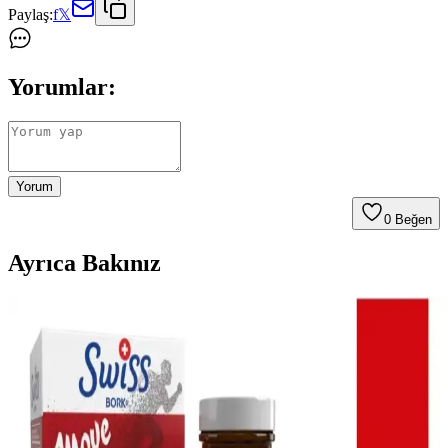
Paylaş:
f
𝕏
Yorumlar:
Yorum
0
Beğen
Ayrıca Bakınız
Sülfür Sabunu ile Sırt Aknesi Tedavisi: Etkiler,
Kullanım ve Öneriler
Sülfür sabunu, özellikle mantar kaynaklı sırt aknesinde etkili bir
tedavi seçeneği olarak öne çıkıyor. Kullanım sıklığı ve nemlendirme
önerileri ile cilt sağlığı korunmalı.