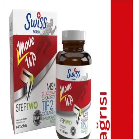
Sülfür Sabunu ile Sırt Aknesi Tedavisi: Etkiler,
Kullanım ve Öneriler
Sülfür sabunu, özellikle mantar kaynaklı sırt aknesinde etkili bir
tedavi seçeneği olarak öne çıkıyor. Kullanım sıklığı ve nemlendirme
önerileri ile cilt sağlığı korunmalı.
Akne ve Sivilce İçin Gece Losyonları: Etkili ve Uzun
Süreli Cilt Bakım Çözümleri
Gece losyonları, akne ve sivilce sorunlarına yönelik yatıştırıcı ve
tedavi edici içeriklerle cilt sağlığını destekler, doğru kullanım ve
ürün seçimiyle etkili sonuçlar sağlar.
Kaz Ayaklarının Oluşumu, Önlenmesi ve Etkili
Çözüm Yöntemleri Hakkında Bilgi
Kaz ayakları, yaşlanma ve güneş ışığı etkisiyle oluşan yüz
kırışıklıklarıdır. Düzenli bakım, güneş koruyucu ve estetik
uygulamalarla görünümünü hafifletmek ve geciktirmek mümkündür.
Güneş Sonrası Cilt Bakımı İçin En Uygun Ürünler