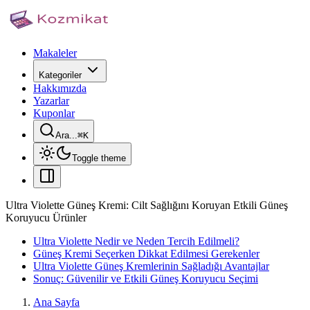
Makaleler
Kategoriler
Hakkımızda
Yazarlar
Kuponlar
Ara...
⌘
K
Toggle theme
Ultra Violette Güneş Kremi: Cilt Sağlığını Koruyan Etkili Güneş
Koruyucu Ürünler
Ultra Violette Nedir ve Neden Tercih Edilmeli?
Güneş Kremi Seçerken Dikkat Edilmesi Gerekenler
Ultra Violette Güneş Kremlerinin Sağladığı Avantajlar
Sonuç: Güvenilir ve Etkili Güneş Koruyucu Seçimi
Ana Sayfa