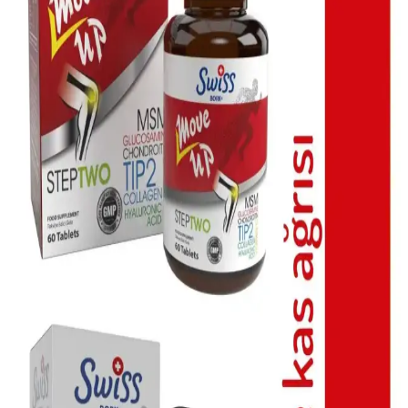
Akne ve Sivilce İçin Gece Losyonları: Etkili ve Uzun
Süreli Cilt Bakım Çözümleri
Gece losyonları, akne ve sivilce sorunlarına yönelik yatıştırıcı ve
tedavi edici içeriklerle cilt sağlığını destekler, doğru kullanım ve
ürün seçimiyle etkili sonuçlar sağlar.
Kaz Ayaklarının Oluşumu, Önlenmesi ve Etkili
Çözüm Yöntemleri Hakkında Bilgi
Kaz ayakları, yaşlanma ve güneş ışığı etkisiyle oluşan yüz
kırışıklıklarıdır. Düzenli bakım, güneş koruyucu ve estetik
uygulamalarla görünümünü hafifletmek ve geciktirmek mümkündür.
Güneş Sonrası Cilt Bakımı İçin En Uygun Ürünler
ve Uygulama Yöntemleri
Güneş sonrası cilt bakımı, tahrişi azaltmak ve nemi korumak için
yatıştırıcı ve nemlendirici ürünlerin kullanımıyla önem kazanır. Aloe
vera ve salisilik asit içeren ürünler, cilt sağlığını destekler.
Cilt Bakımı Temel İlkeleri ve Doğru Ürün Kullanımı
Rehberi