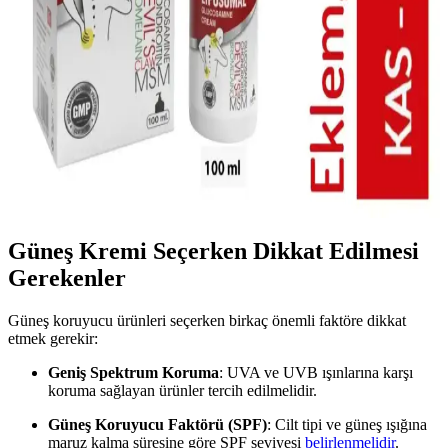
Akne tedavisinde evde uygulanabilir yöntemler ve cilt bakım
rutinleri ile yağ üretimi, hücre yenilenmesi ve bakterilerle mücadele
sağlanabilir. Doğru ürün seçimi ve düzenli bakım akne kontrolünde
etkilidir.
Swiss Bork Güneş Koruyucu ve Leke Karşıtı
Kremler: Güçlü ve Güvenilir Koruma Çözümleri
Swiss Bork güneş kremleri yüksek SPF ve gelişmiş teknolojisiyle
cildi güneşin zararlı etkilerinden korur, leke görünümünü azaltır ve
suya dayanıklıdır.
Güneş Kremi Seçerken Dikkat Edilmesi
Gerekenler
Güneş koruyucu ürünleri seçerken birkaç önemli faktöre dikkat
etmek gerekir:
Geniş Spektrum Koruma
: UVA ve UVB ışınlarına karşı
koruma sağlayan ürünler tercih edilmelidir.
Güneş Koruyucu Faktörü (SPF)
: Cilt tipi ve güneş ışığına
maruz kalma süresine göre SPF seviyesi
belirlenmelidir
.