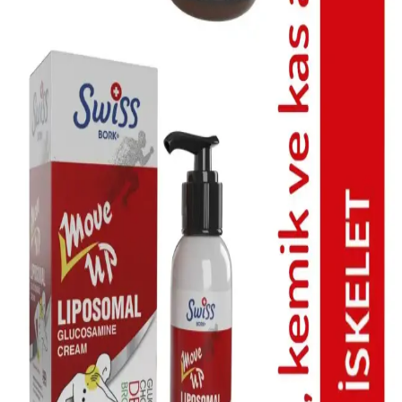
ve Uygulama Yöntemleri
Güneş sonrası cilt bakımı, tahrişi azaltmak ve nemi korumak için
yatıştırıcı ve nemlendirici ürünlerin kullanımıyla önem kazanır. Aloe
vera ve salisilik asit içeren ürünler, cilt sağlığını destekler.
Cilt Bakımı Temel İlkeleri ve Doğru Ürün Kullanımı
Rehberi
Cilt bakımında doğru ürün seçimi ve düzenli kullanım, sağlıklı ve
genç görünüm için önemlidir. Temizlik, nemlendirme ve koruma
adımlarını doğru uygulayarak cilt sağlığını destekleyin.
Hassas Ciltler İçin Bebek Güneş Koruyucu
Seçenekleri ve Kullanım İpuçları
Hassas ciltler için özel formüle edilmiş bebek güneş koruyucuları,
tahrişi önler, geniş spektrum UVA ve UVB koruması sağlar, güvenle
kullanılır.
Akne Tedavisinde Evde Uygulanabilir Çözümler ve
Etkili Cilt Bakım Rutinleri