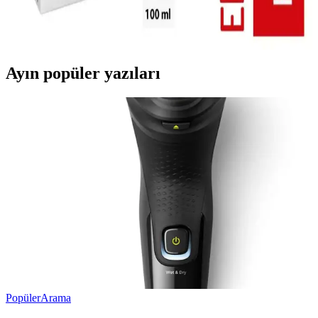
Swiss Bork güneş kremleri yüksek SPF ve gelişmiş teknolojisiyle
cildi güneşin zararlı etkilerinden korur, leke görünümünü azaltır ve
suya dayanıklıdır.
Ayın popüler yazıları
Popüler
Arama