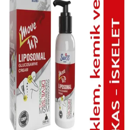
Cilt bakımında doğru ürün seçimi ve düzenli kullanım, sağlıklı ve
genç görünüm için önemlidir. Temizlik, nemlendirme ve koruma
adımlarını doğru uygulayarak cilt sağlığını destekleyin.
Hassas Ciltler İçin Bebek Güneş Koruyucu
Seçenekleri ve Kullanım İpuçları
Hassas ciltler için özel formüle edilmiş bebek güneş koruyucuları,
tahrişi önler, geniş spektrum UVA ve UVB koruması sağlar, güvenle
kullanılır.
Akne Tedavisinde Evde Uygulanabilir Çözümler ve
Etkili Cilt Bakım Rutinleri
Akne tedavisinde evde uygulanabilir yöntemler ve cilt bakım
rutinleri ile yağ üretimi, hücre yenilenmesi ve bakterilerle mücadele
sağlanabilir. Doğru ürün seçimi ve düzenli bakım akne kontrolünde
etkilidir.
Swiss Bork Güneş Koruyucu ve Leke Karşıtı
Kremler: Güçlü ve Güvenilir Koruma Çözümleri