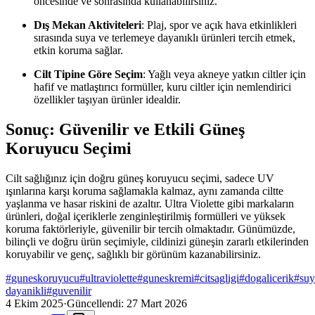
öncesinde ve sonrasında kullanabilirsiniz.
Dış Mekan Aktiviteleri
: Plaj, spor ve açık hava etkinlikleri
sırasında suya ve terlemeye dayanıklı ürünleri tercih etmek,
etkin koruma sağlar.
Cilt Tipine Göre Seçim
: Yağlı veya akneye yatkın ciltler için
hafif ve matlaştırıcı formüller, kuru ciltler için nemlendirici
özellikler taşıyan ürünler idealdir.
Sonuç: Güvenilir ve Etkili Güneş
Koruyucu Seçimi
Cilt sağlığınız için doğru güneş koruyucu seçimi, sadece UV
ışınlarına karşı koruma sağlamakla kalmaz, aynı zamanda ciltte
yaşlanma ve hasar riskini de azaltır. Ultra Violette gibi markaların
ürünleri, doğal içeriklerle zenginleştirilmiş formülleri ve yüksek
koruma faktörleriyle, güvenilir bir tercih olmaktadır. Günümüzde,
bilinçli ve doğru ürün seçimiyle, cildinizi güneşin zararlı etkilerinden
koruyabilir ve genç, sağlıklı bir görünüm kazanabilirsiniz.
#
guneskoruyucu
#
ultraviolette
#
guneskremi
#
citsagligi
#
dogalicerik
#
suy
dayanikli
#
guvenilir
4 Ekim 2025
·
Güncellendi:
27 Mart 2026