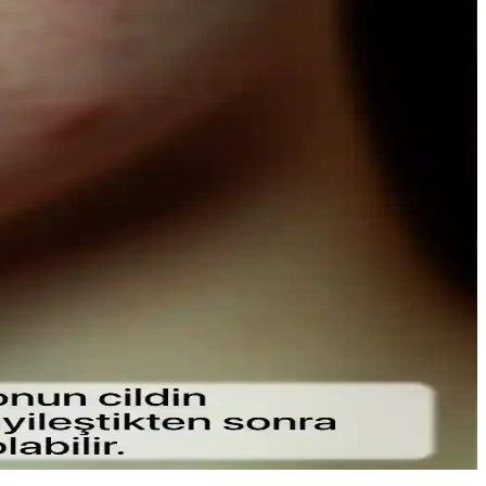
 bakım sağlar.
ere göre avantaj sağlar.
nce fırçalar ve doğru uygulama teknikleriyle gözlerinize doğal
le konfor sunar.