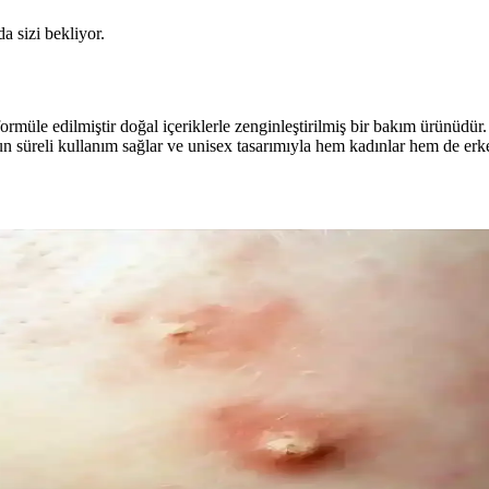
da sizi bekliyor.
müle edilmiştir doğal içeriklerle zenginleştirilmiş bir bakım ürünüdür.
n süreli kullanım sağlar ve unisex tasarımıyla hem kadınlar hem de erkekl
ncel Bir Tercih Rehberi
ığı sunar. Bu rehberde renk özellikleri, uygulama ve bakım ipuçlarıyla s
l Trendler ve Doğal Bakım Yöntemleri
er ve yaşam tarzı alışkanlıklarıyla sağlanıyor. Güncel trendler ve bili
is ve Palmolive Naturals Ürünleri
ık sunar. Le Petit Marseillais’in doğadan ilham alan formülleri ve Palmoliv