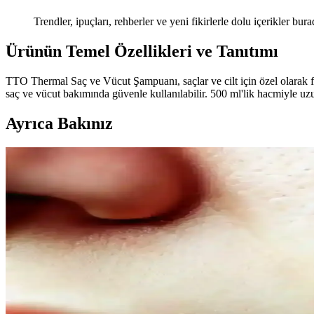
Trendler, ipuçları, rehberler ve yeni fikirlerle dolu içerikler bura
Ürünün Temel Özellikleri ve Tanıtımı
TTO Thermal Saç ve Vücut Şampuanı, saçlar ve cilt için özel olarak for
saç ve vücut bakımında güvenle kullanılabilir. 500 ml'lik hacmiyle uzu
Ayrıca Bakınız
Kahve Siyah ve Yarı Kalıcı Saç Renkleri: Doğal ve Gü
Kahve siyah ve yarı kalıcı saç renkleri, doğal görünüm ve bakım kolayl
Doğal Denge ve Güzellik Arasındaki Bağlantı: Günce
Doğal dengeyi koruma ve güzelliği destekleme yöntemleri, organik ürünl
Doğal İçerikli Duş Jeli Seçenekleri: Le Petit Marseilla
Her iki markanın doğal içerikli duş jeli ürünleri, cilt sağlığı ve ferahl