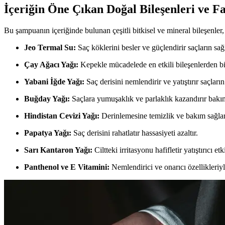
İçeriğin Öne Çıkan Doğal Bileşenleri ve F
Bu şampuanın içeriğinde bulunan çeşitli bitkisel ve mineral bileşenler, ü
Jeo Termal Su:
Saç köklerini besler ve güçlendirir saçların sa
Çay Ağacı Yağı:
Kepekle mücadelede en etkili bileşenlerden bir
Yabani İğde Yağı:
Saç derisini nemlendirir ve yatıştırır saçları
Buğday Yağı:
Saçlara yumuşaklık ve parlaklık kazandırır bakımı
Hindistan Cevizi Yağı:
Derinlemesine temizlik ve bakım sağlar s
Papatya Yağı:
Saç derisini rahatlatır hassasiyeti azaltır.
Sarı Kantaron Yağı:
Ciltteki irritasyonu hafifletir yatıştırıcı et
Panthenol ve E Vitamini:
Nemlendirici ve onarıcı özellikleriyle