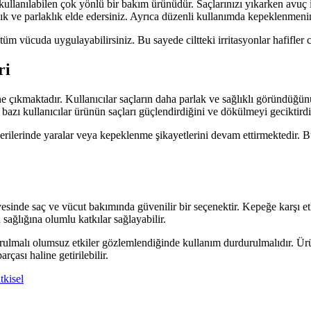
kullanılabilen çok yönlü bir bakım ürünüdür. Saçlarınızı yıkarken avuç
ılık ve parlaklık elde edersiniz. Ayrıca düzenli kullanımda kepeklenmeni
m vücuda uygulayabilirsiniz. Bu sayede ciltteki irritasyonlar hafifler cil
ri
 çıkmaktadır. Kullanıcılar saçların daha parlak ve sağlıklı göründüğünü
ı kullanıcılar ürünün saçları güçlendirdiğini ve dökülmeyi geciktirdiğ
lerinde yaralar veya kepeklenme şikayetlerini devam ettirmektedir. Bu 
sinde saç ve vücut bakımında güvenilir bir seçenektir. Kepeğe karşı et
 sağlığına olumlu katkılar sağlayabilir.
urulmalı olumsuz etkiler gözlemlendiğinde kullanım durdurulmalıdır. Ürü
çası haline getirilebilir.
itkisel