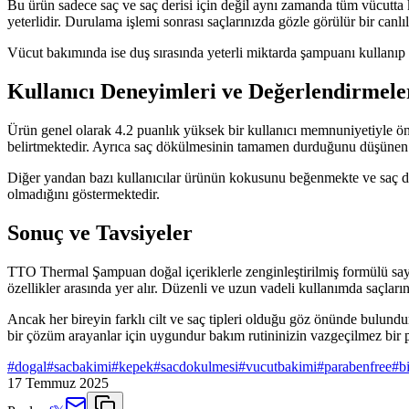
Bu ürün sadece saç ve saç derisi için değil aynı zamanda tüm vücutta 
yeterlidir. Durulama işlemi sonrası saçlarınızda gözle görülür bir canl
Vücut bakımında ise duş sırasında yeterli miktarda şampuanı kullanıp tü
Kullanıcı Deneyimleri ve Değerlendirmele
Ürün genel olarak 4.2 puanlık yüksek bir kullanıcı memnuniyetiyle öne
belirtmektedir. Ayrıca saç dökülmesinin tamamen durduğunu düşünen baz
Diğer yandan bazı kullanıcılar ürünün kokusunu beğenmekte ve saç deri
olmadığını göstermektedir.
Sonuç ve Tavsiyeler
TTO Thermal Şampuan doğal içeriklerle zenginleştirilmiş formülü saye
özellikler arasında yer alır. Düzenli ve uzun vadeli kullanımda saçların
Ancak her bireyin farklı cilt ve saç tipleri olduğu göz önünde bulund
bir çözüm arayanlar için uygundur bakım rutininizin vazgeçilmez bir par
#
dogal
#
sacbakimi
#
kepek
#
sacdokulmesi
#
vucutbakimi
#
parabenfree
#
b
17 Temmuz 2025