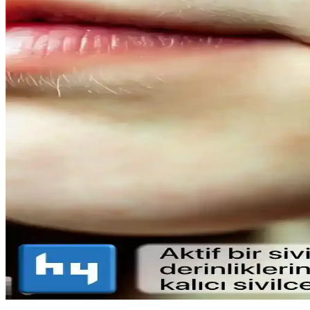
bakımda tercih edilir.
Vegan Göz Altı Bakım Kremleri: Doğal ve Hayvansal 
Vegan göz altı kremleri, doğal içeriklerle formüle edilerek cilt sağlığ
Doğal Ağız Bakım Macunları: Bitkisel İçeriklerle Sağl
Doğal ağız bakım macunları, bitkisel özler ve antiseptik maddelerle diş 
Doğal Görünüm İçin En İyi Hafif Maskara Seçenekler
Doğal görünümlü maskaralar, hafif ve su bazlı formülleriyle günlük ku
çekicilik katın.
Lykd Makyaj Sabitleyici Sprey: Gün Boyu Tazelik 
Lykd makyaj sabitleyici spreyi, hafif yapısı ve yüksek performansıyla 
Sivilce Tedavi Yöntemleri: Doğal ve Medikal Yaklaşım
Sivilce tedavisinde doğal ve medikal yöntemleri, dikkat edilmesi gereke