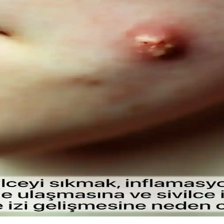
İçeriksiz Çözüm Önerileri
ını destekler, çevresel sorumluluğu gözetir ve hassas göz çevresine uygun
ıklı Diş ve Diş Eti Bakımı
ve diş eti sağlığını koruyan güvenli alternatifler sunar, kimyasal içerikl
i ve Kullanım İpuçları
llanımda kirpiklere hacim ve uzunluk kazandırır, doğal kıvrımı korur. İ
ve Doğal Görünüm Sağlayan Hafif Formül
makyajın gün boyunca taze ve doğal kalmasını sağlar, ferahlatıcı etkisiy
larla Cilt Bakımı
nleri ve cilt sağlığını koruma yollarını öğrenin.