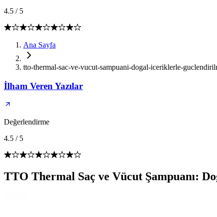
4.5
/
5
Ana Sayfa
tto-thermal-sac-ve-vucut-sampuani-dogal-iceriklerle-guclendir
İlham Veren Yazılar
Değerlendirme
4.5
/
5
TTO Thermal Saç ve Vücut Şampuanı: Doğ