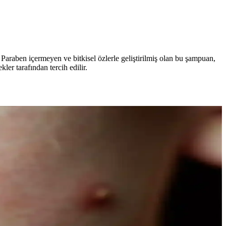
 Paraben içermeyen ve bitkisel özlerle geliştirilmiş olan bu şampuan,
er tarafından tercih edilir.
açınıza şıklık katın.
msel araştırmalar, doğallığın güzellikteki önemini vurguluyor.
e Naturals’in hafif yapısı, çeşitli boyut ve fiyat seçenekleriyle