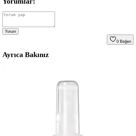
Yorumlar:
Yorum
0
Beğen
Ayrıca Bakınız
Ayak Bakımında Pürüzsüzleştirici Alternatifler ve
Seçim Kriterleri Hakkında Güncel Bilgiler
Ayak sağlığı ve bakımı için çeşitli ürünler ve yöntemler bulunuyor.
Doğru ürün seçimi ve düzenli bakım ile pürüzsüz, sağlıklı ayaklara
ulaşabilirsiniz.
Sert Tırnak Törpüsü ve Ayak Bakımında Doğru
Kullanım İpuçları
Sert tırnak törpüsü, kalın ve sert tırnakların şekillendirilmesinde etkili