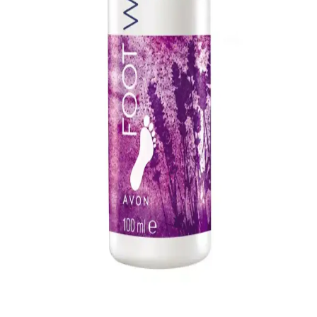
Ped Egg ile Ayak Bakımında Yeni Dönem: Etkili ve
Pratik Çözümler
Ped Egg ürünleri, ayak derisini nazikçe törpüleyerek sağlıklı ve
pürüzsüz ayaklar sağlar. Ergonomik tasarımı ve etkili sonuçlarıyla
ayak bakımında pratik çözümler sunar.
Ped Egg Ayak Bakım Seti ile Pürüzsüz ve Sağlıklı
Ayaklar İçin Etkili Çözüm
Paslanmaz çelik ve mikro doku özellikleriyle ölü deriyi kolayca
temizleyen Ped Egg Ayak Bakım Seti, hijyen ve kullanım kolaylığı
sağlar. Düzenli kullanımda pürüzsüz ve sağlıklı ayaklara ulaşın.
Avon Lavantalı ve Lapitak Ayak Kokusu Giderici
Ürünleri Karşılaştırması
İki popüler ayak bakım ürünü olan Avon lavantalı sprey ve Lapitak
kremi karşılaştırıyoruz. Kokuyu giderme, rahatlatıcı etkiler ve
kullanım kolaylığı gibi özellikleriyle, ihtiyaçlarınıza uygun en iyi
seçeneği bulmanıza yardımcı oluyor.