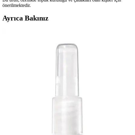
önerilmektedir.
Ayrıca Bakınız
Ayak Bakımında Pürüzsüzleştirici Alternatifler ve
Seçim Kriterleri Hakkında Güncel Bilgiler
Ayak sağlığı ve bakımı için çeşitli ürünler ve yöntemler bulunuyor.
Doğru ürün seçimi ve düzenli bakım ile pürüzsüz, sağlıklı ayaklara
ulaşabilirsiniz.
Sert Tırnak Törpüsü ve Ayak Bakımında Doğru
Kullanım İpuçları
Sert tırnak törpüsü, kalın ve sert tırnakların şekillendirilmesinde etkili
olup, doğru kullanımla ayak bakımını sağlar. Uzun ömürlü ve
hijyenik araçlar tercih edilmelidir.
Avon Ayak Sabunu ve Kişisel Bakım Ürünleri
Hakkında Detaylı Bilgi