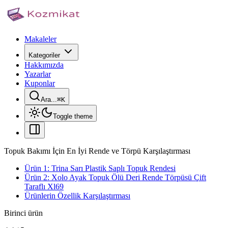
Makaleler
Kategoriler
Hakkımızda
Yazarlar
Kuponlar
Ara...
⌘
K
Toggle theme
Topuk Bakımı İçin En İyi Rende ve Törpü Karşılaştırması
Ürün 1: Trina Sarı Plastik Saplı Topuk Rendesi
Ürün 2: Xolo Ayak Topuk Ölü Deri Rende Törpüsü Çift
Taraflı Xl69
Ürünlerin Özellik Karşılaştırması
Birinci ürün