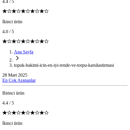
4.4
/
5
İkinci ürün
4.0
/
5
Ana Sayfa
topuk-bakimi-icin-en-iyi-rende-ve-torpu-karsilastirmasi
28 Mart 2025
En Çok Arananlar
Birinci ürün
4.4
/
5
İkinci ürün