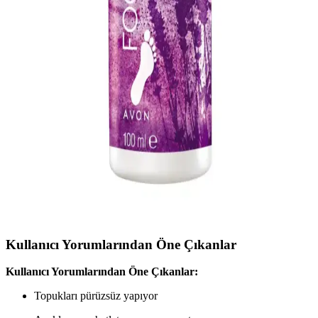
ayak bakımında pratik çözümler sunar.
Ped Egg Ayak Bakım Seti ile Pürüzsüz ve Sağlıklı
Ayaklar İçin Etkili Çözüm
Paslanmaz çelik ve mikro doku özellikleriyle ölü deriyi kolayca
temizleyen Ped Egg Ayak Bakım Seti, hijyen ve kullanım kolaylığı
sağlar. Düzenli kullanımda pürüzsüz ve sağlıklı ayaklara ulaşın.
Avon Lavantalı ve Lapitak Ayak Kokusu Giderici
Ürünleri Karşılaştırması
İki popüler ayak bakım ürünü olan Avon lavantalı sprey ve Lapitak
kremi karşılaştırıyoruz. Kokuyu giderme, rahatlatıcı etkiler ve
kullanım kolaylığı gibi özellikleriyle, ihtiyaçlarınıza uygun en iyi
seçeneği bulmanıza yardımcı oluyor.
Kullanıcı Yorumlarından Öne Çıkanlar
Kullanıcı Yorumlarından Öne Çıkanlar:
Topukları pürüzsüz yapıyor