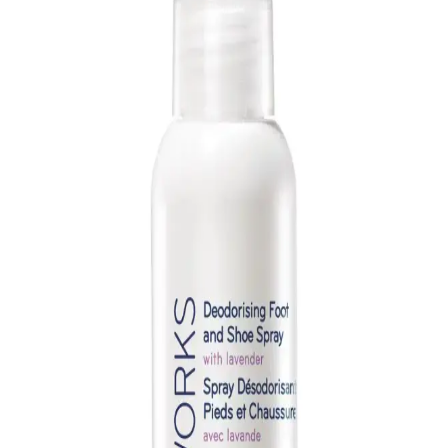
olup, doğru kullanımla ayak bakımını sağlar. Uzun ömürlü ve
hijyenik araçlar tercih edilmelidir.
Avon Ayak Sabunu ve Kişisel Bakım Ürünleri
Hakkında Detaylı Bilgi
Avon’un geniş ürün yelpazesinde ayak sabunu ve kişisel bakım
ürünleri, hijyen ve sağlık odaklı, doğal içeriklerle ayak sağlığını
destekler. Güvenilir ve kaliteli ürünlerle bakım rutininizi tamamlayın.
Ayak Bakımında İki Popüler Ürün Karşılaştırması:
CandyShine ve Nilu Moda
İki popüler ayak bakım ürününü detaylı analiz ederek, kullanım
özellikleri ve kullanıcı yorumlarıyla en uygun seçeneği belirlemenize
yardımcı oluyoruz.
Balmy 3 ve FERAY Iroko ayak törpüleri
karşılaştırması: kullanım özellikleri ve etkileri
İki popüler ayak törpüsü arasındaki farkları, kullanım özelliklerini ve
kullanıcı yorumlarını inceleyerek sizin için en uygun seçeneği
belirleyin.