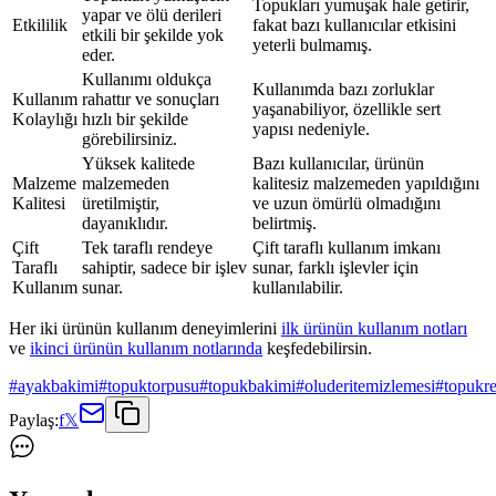
Topukları yumuşak hale getirir,
yapar ve ölü derileri
Etkililik
fakat bazı kullanıcılar etkisini
etkili bir şekilde yok
yeterli bulmamış.
eder.
Kullanımı oldukça
Kullanımda bazı zorluklar
Kullanım
rahattır ve sonuçları
yaşanabiliyor, özellikle sert
Kolaylığı
hızlı bir şekilde
yapısı nedeniyle.
görebilirsiniz.
Yüksek kalitede
Bazı kullanıcılar, ürünün
Malzeme
malzemeden
kalitesiz malzemeden yapıldığını
Kalitesi
üretilmiştir,
ve uzun ömürlü olmadığını
dayanıklıdır.
belirtmiş.
Çift
Tek taraflı rendeye
Çift taraflı kullanım imkanı
Taraflı
sahiptir, sadece bir işlev
sunar, farklı işlevler için
Kullanım
sunar.
kullanılabilir.
Her iki ürünün kullanım deneyimlerini
ilk ürünün kullanım notları
ve
ikinci ürünün kullanım notlarında
keşfedebilirsin.
#
ayakbakimi
#
topuktorpusu
#
topukbakimi
#
oluderitemizlemesi
#
topukr
Paylaş:
f
𝕏