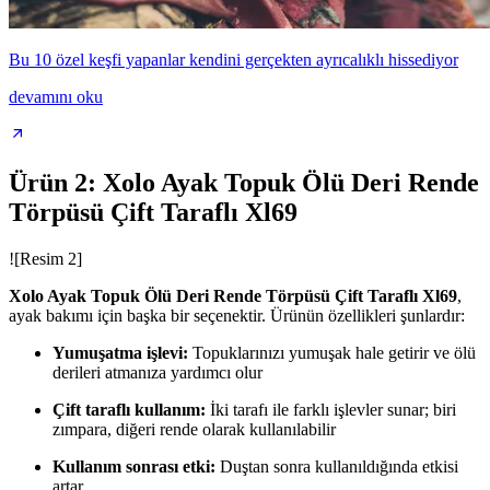
Bu 10 özel keşfi yapanlar kendini gerçekten ayrıcalıklı hissediyor
devamını oku
Ürün 2: Xolo Ayak Topuk Ölü Deri Rende
Törpüsü Çift Taraflı Xl69
![Resim 2]
Xolo Ayak Topuk Ölü Deri Rende Törpüsü Çift Taraflı Xl69
,
ayak bakımı için başka bir seçenektir. Ürünün özellikleri şunlardır:
Yumuşatma işlevi:
Topuklarınızı yumuşak hale getirir ve ölü
derileri atmanıza yardımcı olur
Çift taraflı kullanım:
İki tarafı ile farklı işlevler sunar; biri
zımpara, diğeri rende olarak kullanılabilir
Kullanım sonrası etki:
Duştan sonra kullanıldığında etkisi
artar