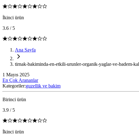
İkinci ürün
3.6
/
5
Ana Sayfa
tirnak-bakiminda-en-etkili-urunler-organik-yaglar-ve-badem-kal
1 Mayıs 2025
En Çok Arananlar
Kategoriler:
guzellik ve bakim
Birinci ürün
3.9
/
5
İkinci ürün