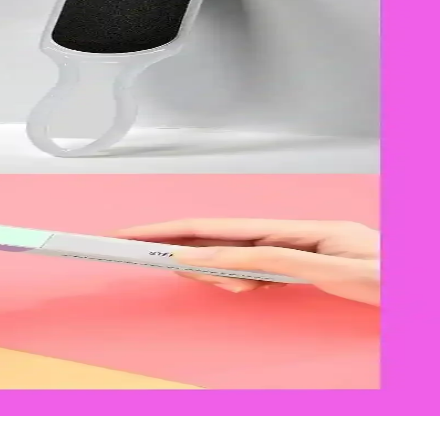
uçlarıyla sağlıklı tırnaklara ulaşın.
zellik rutininize değer katın.
temin ihtiyaçlara uygun olduğunu öğrenin.
imi ve bakım önerileri burada.
 rutininizi geliştirin.
açlar tercih edilmelidir.