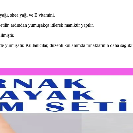
yağı, shea yağı ve E vitamini.
tilir, ardından yumuşakça itilerek manikür yapılır.
lmiştir.
de yumuşatır. Kullanıcılar, düzenli kullanımda tırnaklarının daha sağlık
aki Farklar ve Kullanım Tavsiyeleri
r. Her iki ürün de düzenli kullanımda tırnak sağlığını artırır, ihtiyaçl
etleri Günlük Kullanım İçin Yenilikçi Çözümler
k ve etkili hale getirir. Çok fonksiyonlu ve taşınabilir tasarımıyla günlük r
 Estetik Tırnaklar İçin İpuçları