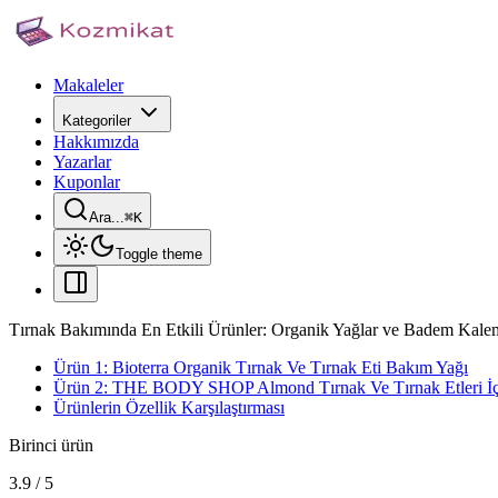
Makaleler
Kategoriler
Hakkımızda
Yazarlar
Kuponlar
Ara...
⌘
K
Toggle theme
Tırnak Bakımında En Etkili Ürünler: Organik Yağlar ve Badem Kalem
Ürün 1: Bioterra Organik Tırnak Ve Tırnak Eti Bakım Yağı
Ürün 2: THE BODY SHOP Almond Tırnak Ve Tırnak Etleri İç
Ürünlerin Özellik Karşılaştırması
Birinci ürün
3.9
/
5