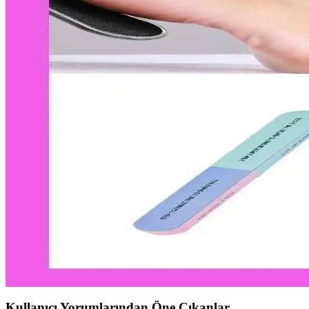
Tırnak sağlığı ve estetiği için bakım ürünleri ve oje temizleyicilerin k
Etkili Tırnak Bakımı İçin Oje Çıkarıcı Seçimi ve Kul
Tırnak sağlığını koruyan ve güvenilir oje çıkarıcılar hakkında bilgi ed
Tırnak Arasındaki Farklar ve Seçim Kriterleri Jel T
Jel ve protez tırnak arasındaki temel farklar, uygulama süreleri, dayan
Tırnak Bakımında Oje Çıkarıcı Türleri ve Güncel Ür
Tırnak bakımında oje çıkarıcıların farklı türleri, özellikleri ve kullanım
Tırnak Eti Itici Ürünler ve Sağlıklı Tırnak Bakımı Yö
Tırnak eti itici ürünler, tırnak çevresini nazikçe temizleyerek sağlıklı 
Sert Tırnak Törpüsü ve Ayak Bakımında Doğru Kull
Sert tırnak törpüsü, kalın ve sert tırnakların şekillendirilmesinde etki
Kullanıcı Yorumlarından Öne Çıkanlar