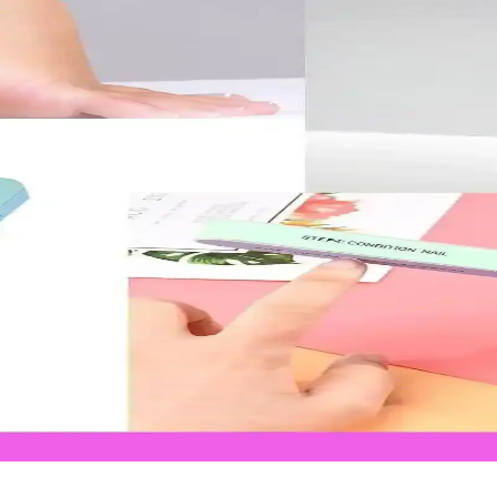
ullanımı hakkında kapsamlı bilgiler, doğru ürün seçimi ve günlük bakım ip
lanımı Rehberi
inerek, doğru ürün seçimi ve kullanımıyla tırnaklarınızı güçlendirin ve gü
ırnak mı Protez Tırnak mı?
ıklılık ve estetik avantajlar hakkında detaylı bilgiler içerir. Hangi yön
ünler Hakkında Kapsamlı Bilgi
 ipuçlarıyla ilgili detaylı bilgiler. Sağlıklı tırnaklar için doğru ürün seç
ntemleri
ve estetik görünüm sağlar. Ergonomik ve hijyenik tasarımlarla tırnak bakım
anım İpuçları
li olup, doğru kullanımla ayak bakımını sağlar. Uzun ömürlü ve hijyenik ar