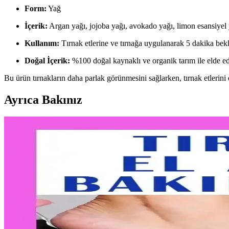
Form:
Yağ
İçerik:
Argan yağı, jojoba yağı, avokado yağı, limon esansiyel 
Kullanım:
Tırnak etlerine ve tırnağa uygulanarak 5 dakika bekle
Doğal İçerik:
%100 doğal kaynaklı ve organik tarım ile elde edi
Bu ürün tırnakların daha parlak görünmesini sağlarken, tırnak etlerini 
Ayrıca Bakınız
Dempower ve Vovento Tırnak Bakım Ürünleri Arasınd
Dempower güçlendirici, Vovento ise nemlendirici özellikleriyle öne çıka
Müjgan 5 Başlıklı Taşınabilir Cilt ve Tırnak Bakım S
Müjgan 5 başlıklı taşınabilir bakım setleri, cilt ve tırnak bakımını prati
Tırnak Bakımı ve Oje Temizleyici Rehberi: Sağlıklı ve