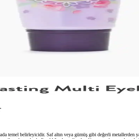
imlendirme ve Tarihçesi
ıltılı yapısıyla 90'lar estetiğini yansıtır. İsim yerine numara kullanımı,
Japon Moda Akımı
nçleri arasında popülerdir. Doğru ürün seçimi ve saç aksesuarlarıyla özgün
ışkanlıklarının Etkisi
 alma alışkanlıklarına göre değişir. Uygun fiyatlı ürünlerden lüks markala
 Uzun Süreli Kalıcılık Sağlayan Japon Ürünü
nı artıran silikon bazlı bir Japon göz bazıdır. Kullanıcılar uzun süreli 
r
ada temel belirleyicidir. Saf altın veya gümüş gibi değerli metallerden 