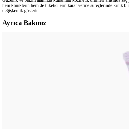
Güzellik ve bakım alanında kullanılan kozmetik ürünleri arasında saç y
hem kliniklerin hem de tüketicilerin karar verme süreçlerinde kritik bi
değişkenlik gösterir.
Ayrıca Bakınız
Gothik Makyajda Siyah ve Koyu Kırmızı Dışında Ruj
Gothik makyajda klasik siyah ve koyu kırmızı rujların dışında Killsta
Gelin Makyajında Doğallık ve Kalıcılık İçin Temel İpu
Gelin makyajında doğal görünüm ile profesyonel fotoğraflarda belirgin
Asimetrik Gözlerde Takma Kirpik Kullanımı İçin Te
Asimetrik gözlerde takma kirpik uygulaması, kirpiklerin kesilmesi, bö
Costco Japonya'da Güneş Koruyucu Ürün Çeşitliliği, 
Costco Japonya, Japon ve Kore markalarının güneş koruyucularını dengeli