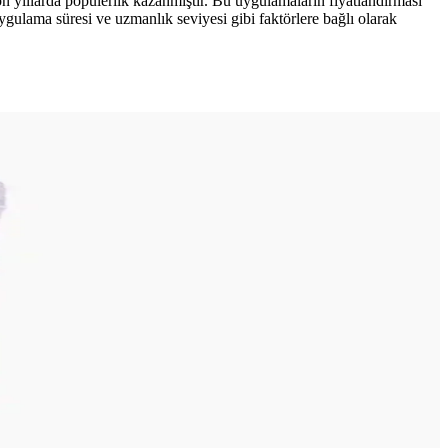
on yıllarda popülerlik kazanmıştır. Bu uygulamaların fiyatlandırması
uygulama süresi ve uzmanlık seviyesi gibi faktörlere bağlı olarak
n alternatif bir stil sunuyor.
doğru renk ve teknikler kullanılmalı, makyaj kalıcılığı sağlanmalıdır.
Bu yöntemler gözlerin simetrik görünmesini sağlar.
üyelik ayrıcalıkları alışverişi cazip kılıyor.