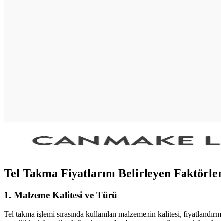
Ulta Beauty Collection #210 Ruj: Renk Özellikleri, İs
Ulta Beauty Collection #210 ruj, soğuk alt tonlu mürdüm-üzüm rengi ve ış
Gyaru Makyaj Stili ve Kullanılan Ürünlerle Canlı 
Gyaru makyaj stili, canlı allıklar ve ışıltılı cilt görünümüyle Japon ge
Ortalama Makyaj Rutininin Maliyeti ve Satın Alma Al
Makyaj rutininin maliyeti kullanılan ürünlerin markası, sayısı ve satın
Canmake Eyebase Göz Bazı: Yağlı Göz Kapaklarında
Canmake Eyebase, özellikle yağlı göz kapaklarında göz farının kalıcılığı
vurgulamaktadır.
Tel Takma Fiyatlarını Belirleyen Faktörle
1. Malzeme Kalitesi ve Türü
Tel takma işlemi sırasında kullanılan malzemenin kalitesi, fiyatlandırm