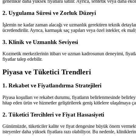
genellikle daha yüksek fiyatlara satılır. Ayrıca, sentetik veya daha ek
2. Uygulama Süresi ve Zorluk Düzeyi
İşlemin ne kadar zaman alacağı ve uzmanlık gerektiren teknik detaylar,
ücretlendirilir. Ayrıca, karmaşık saç yapıları veya özel istekler, ek mali
3. Klinik ve Uzmanlık Seviyesi
Kozmetik merkezlerinin itibarı ve uzman kadrosunun deneyimi, fiyatlan
fiyatlar talep edebilir.
Piyasa ve Tüketici Trendleri
1. Rekabet ve Fiyatlandırma Stratejileri
Piyasa koşulları ve rekabet durumu, fiyatların belirlenmesinde belirleyic
hitap eden ürün ve hizmetler geliştirilerek geniş kitlelere ulaşılmaya çalı
2. Tüketici Tercihleri ve Fiyat Hassasiyeti
Günümüzde, tüketiciler kalite ve fiyat dengesine büyük önem vermekted
isteyenler daha yüksek fiyatlara razı olabiliyor. Bu nedenle, kliniklerin