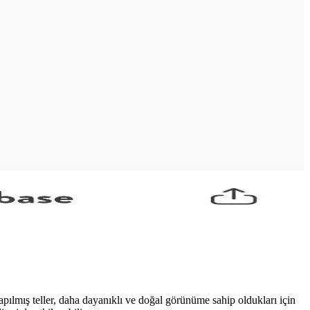
 ürünün sınırlı üretim ve tarihçesini öne çıkarır.
 bir tarz oluşturulur.
ra kadar geniş bir yelpazede harcamalar farklılık gösterir.
dayanıklılığını ve nemli hava koşullarında bile etkisini
yapılmış teller, daha dayanıklı ve doğal görünüme sahip oldukları için