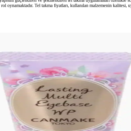
apısını güçlendiren ve şekillendiren tel takma uygulamaları özellikle s
r rol oynamaktadır. Tel takma fiyatları, kullanılan malzemenin kalitesi, 
 Kullanımı: Killstar Coven Psychic Poem Örneği
r Coven'in Psychic Poem soğuk pembe tonu, göz makyajını ön plana çıkara
çları ve Teknikler
lik dengelenmeli. Kaş, göz, allık, highlighter ve dudak uygulamalarında 
knikler ve Uygulama Yöntemleri
lümlere ayrılması ve bireysel demet kullanımıyla kişiye özel uyarlanır. 
Fiyatlar ve Üyelik Avantajları
 sunuyor. Fiyatlar yerel eczanelerle benzer, ancak paket avantajları ve 