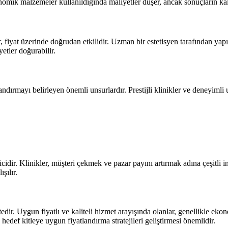
onomik malzemeler kullanıldığında maliyetler düşer, ancak sonuçların kalit
 fiyat üzerinde doğrudan etkilidir. Uzman bir estetisyen tarafından yap
yetler doğurabilir.
dırmayı belirleyen önemli unsurlardır. Prestijli klinikler ve deneyimli
idir. Klinikler, müşteri çekmek ve pazar payını artırmak adına çeşitli ind
şılır.
ir. Uygun fiyatlı ve kaliteli hizmet arayışında olanlar, genellikle ek
 hedef kitleye uygun fiyatlandırma stratejileri geliştirmesi önemlidir.