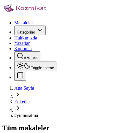
Makaleler
Kategoriler
Hakkımızda
Yazarlar
Kuponlar
Ara...
⌘
K
Toggle theme
Ana Sayfa
Etiketler
#
yumusatma
Tüm makaleler