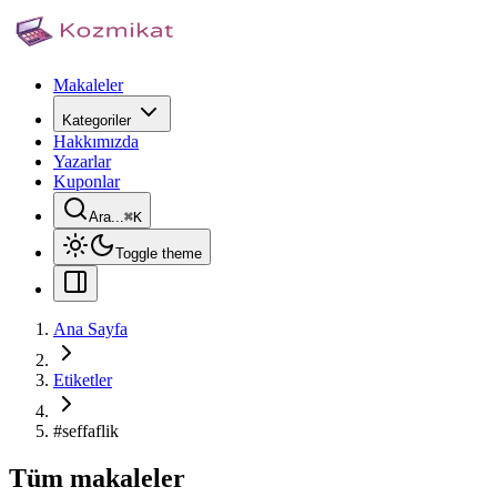
Makaleler
Kategoriler
Hakkımızda
Yazarlar
Kuponlar
Ara...
⌘
K
Toggle theme
Ana Sayfa
Etiketler
#
seffaflik
Tüm makaleler