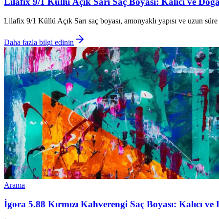
Lilafix 9/1 Küllü Açık Sarı Saç Boyası: Kalıcı ve Doğ
Lilafix 9/1 Küllü Açık Sarı saç boyası, amonyaklı yapısı ve uzun süre 
Daha fazla bilgi edinin
Arama
İgora 5.88 Kırmızı Kahverengi Saç Boyası: Kalıcı ve