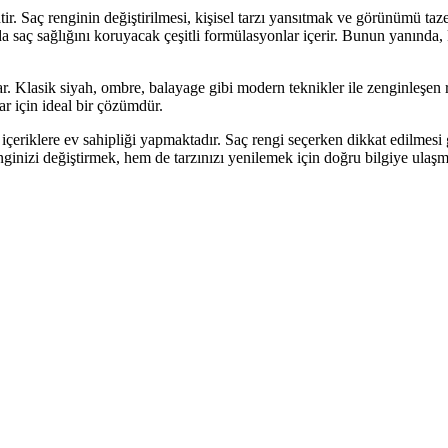
tir. Saç renginin değiştirilmesi, kişisel tarzı yansıtmak ve görünümü ta
saç sağlığını koruyacak çeşitli formülasyonlar içerir. Bunun yanında, k
unar. Klasik siyah, ombre, balayage gibi modern teknikler ile zenginleşen
ar için ideal bir çözümdür.
k içeriklere ev sahipliği yapmaktadır. Saç rengi seçerken dikkat edilmesi
nginizi değiştirmek, hem de tarzınızı yenilemek için doğru bilgiye ulaşm