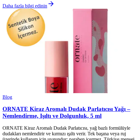
Daha fazla bilgi edinin
Blog
ORNATE Kiraz Aromalı Dudak Parlatıcısı Yağı –
Nemlendirme, Işıltı ve Dolgunluk, 5 ml
ORNATE Kiraz Aromalı Dudak Parlatıcısı, yağ bazlı formülüyle
dudakları nemlendirir ve kırmızı ışıltı verir. Tek başına veya ruj
üzerinde kullanım için uygundur; paraben içermez, Türkiye menşei