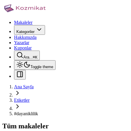
Makaleler
Kategoriler
Hakkımızda
Yazarlar
Kuponlar
Ara...
⌘
K
Toggle theme
Ana Sayfa
Etiketler
#
dayaniklilik
Tüm makaleler