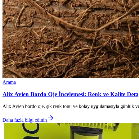
Arama
Alix Avien Bordo Oje İncelemesi: Renk ve Kalite Detay
Alix Avien bordo oje, şık renk tonu ve kolay uygulamasıyla günlük ve ö
Daha fazla bilgi edinin