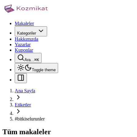
Makaleler
Kategoriler
Hakkımızda
Yazarlar
Kuponlar
Ara...
⌘
K
Toggle theme
Ana Sayfa
Etiketler
#
bitkiselurunler
Tüm makaleler