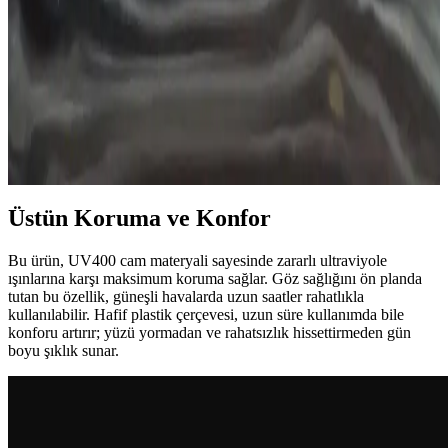
moda tutkunları arasında popüler hale geliyor. Güncel trendler ve
seçim ipuçlarıyla kendinize uygun kız gözlüklerini bulun.
Kadınlar İçin Ray-Ban Güneş Gözlükleri Modelleri
ve Stil İpuçları
Ray-Ban kadın güneş gözlükleri, şık tasarımları ve yüksek UV
koruma özellikleriyle göz sağlığını korurken tarzınızı tamamlar.
Farklı modellerle her tarz ve yüz şekline uygun seçenekler sunar.
Üstün Koruma ve Konfor
Bu ürün, UV400 cam materyali sayesinde zararlı ultraviyole
ışınlarına karşı maksimum koruma sağlar. Göz sağlığını ön planda
tutan bu özellik, güneşli havalarda uzun saatler rahatlıkla
kullanılabilir. Hafif plastik çerçevesi, uzun süre kullanımda bile
konforu artırır; yüzü yormadan ve rahatsızlık hissettirmeden gün
boyu şıklık sunar.