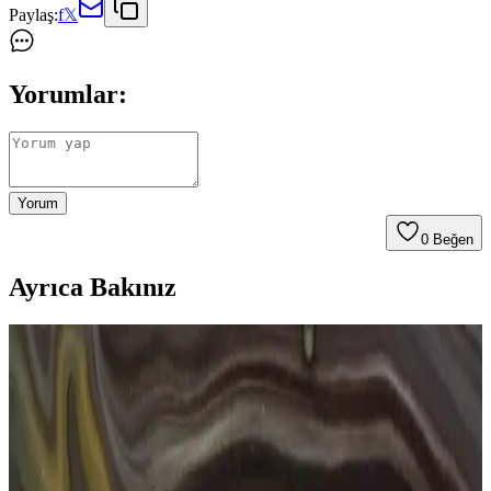
Paylaş:
f
𝕏
Yorumlar:
Yorum
0
Beğen
Ayrıca Bakınız
Göz Sağlığını Koruma Yöntemleri ve Günlük Bakım
İpuçları
Göz sağlığını korumak için düzenli kontroller, güneş gözlüğü
kullanımı, ekran süresini sınırlama ve sağlıklı beslenme önemlidir.
Bu yöntemlerle gözleriniz uzun süre sağlıklı kalabilir.