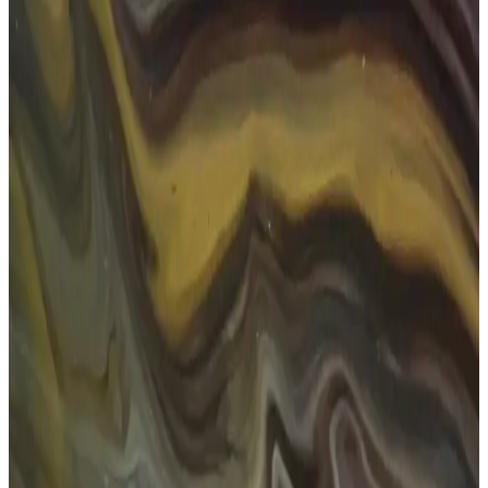
Dikdörtgen Güneş Gözlükleri: Estetik ve
Fonksiyonellik ile Günlük ve Özel Kullanım
Dikdörtgen güneş gözlükleri, şıklık ve fonksiyonelliği bir arada
sunar. Yüz şekline uygun tasarımlar, UV koruma özellikleri ve moda
trendleriyle, günlük ve özel günlerinizde ideal aksesuar.
Erkekler İçin Kare Güneş Gözlüğü Seçimi ve Bakım
İpuçları
Erkekler için kare güneş gözlükleri, şıklık ve fonksiyonelliği bir
arada sunar. Yüz şekline uygun seçimler ve bakım önerileri ile
tarzınızı ve göz sağlığınızı koruyun.
Numaralı Güneş Gözlüğü Seçimi ve Moda Trendleri
2025
Numaralı güneş gözlükleri, estetik ve sağlık açısından önemli olup,
yüz şekline uygun seçimlerle tarzınızı tamamlar. Moda trendleri ve
doğru seçim ipuçlarıyla kendinizi daha özgüvenli hissedin.
Kadınlar İçin Küçük Güneş Gözlükleri: Stil ve
Koruma İçin En İyi Seçenekler 2023