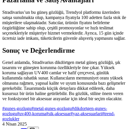
Stradivarius’un bu güneş gözlüğü, Trendyol platformu üzerinden
satışa sunulmakta olup, kampanya fiyatıyla 100 adetten fazla stok ile
müşterilere ulaşmaktadır. Satıcılar, ürünün fiyatını belirleme
özgürlüğüne sahip olup, çeşitli promosyonlar ve hızlı teslimat
seçenekleriyle müşteriye hizmet vermektedir. Ayrıca, 15 gün içinde
ücretsiz iade imkanı, tüketicilerin güvenle alışveriş yapmasını sağlar.
Sonuç ve Değerlendirme
Genel anlamda, Stradivarius dikdörtgen metal güneş gözlüğü, şık
tasarımı ve güneşten korunma özellikleriyle öne çıkar. Yüksek
koruma sağlayan UV400 camlar ve hafif çerçevesi, günlük
kullanımda rahatlık sunar. Kullanıcıların memnuniyet oranı yüksek
olmasına rağmen, yapısal kalite ve uyum konusunda bazı gelişmeler
gerekebilir. Tasarımında küçük detaylara dikkat edilerek, daha
kusursuz bir ürün haline getirilebilir. Bu gözlük, stiline önem veren
ve fonksiyonel bir aksesuar arayanlar için ideal bir seçim olacaktır.
#
gunes-gozlugu
#
metal-gunes-gozlugu
#
dikdortgen-gunes-
gozlugu
#
uv400-koruma
#
sik-aksesuar
#
yaz-aksesuarlari
#
trend-
gozlukler
4 Nisan 2025