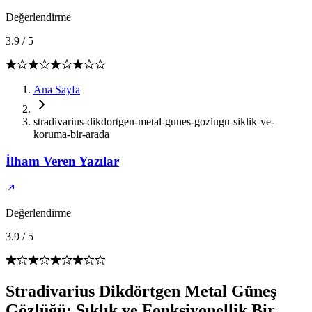
Değerlendirme
3.9
/
5
Ana Sayfa
stradivarius-dikdortgen-metal-gunes-gozlugu-siklik-ve-
koruma-bir-arada
İlham Veren Yazılar
Değerlendirme
3.9
/
5
Stradivarius Dikdörtgen Metal Güneş
Gözlüğü: Şıklık ve Fonksiyonellik Bir