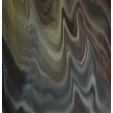
Numaralı güneş gözlükleri, estetik ve sağlık açısından önemli olup,
yüz şekline uygun seçimlerle tarzınızı tamamlar. Moda trendleri ve
doğru seçim ipuçlarıyla kendinizi daha özgüvenli hissedin.
Kadınlar İçin Küçük Güneş Gözlükleri: Stil ve
Koruma İçin En İyi Seçenekler 2023
Kadınlar arasında popüler olan küçük güneş gözlükleri, şıklık ve
fonksiyonelliği bir arada sunar. UV korumalı modeller, yüz hatlarına
uygun tasarımlarla tarzınızı tamamlar.
Leopar Desenli Güneş Gözlüğü: Moda ve
Fonksiyonelliğin Şık Birleşimi
Leopar desenli güneş gözlüğü, stil ve fonksiyonelliği bir araya
getirerek özgün bir görünüm sunar. UV koruma ve şık tasarım ile
moda dünyasında fark yaratmanın en iyi yolu.
Kız Gözlükleri: Moda ve Fonksiyonelliğin
Buluştuğu Güncel Tasarım Trendleri ve Seçim
İpuçları
Gözlükler, estetik ve fonksiyonelliğin birleşimi olarak, gençler ve