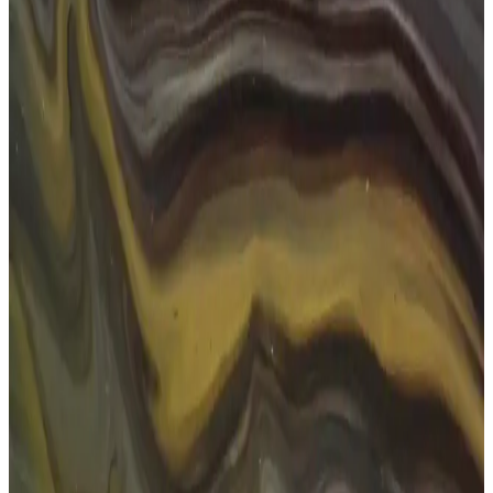
İpuçları
Göz sağlığını korumak için düzenli kontroller, güneş gözlüğü
kullanımı, ekran süresini sınırlama ve sağlıklı beslenme önemlidir.
Bu yöntemlerle gözleriniz uzun süre sağlıklı kalabilir.
Dikdörtgen Güneş Gözlükleri: Estetik ve
Fonksiyonellik ile Günlük ve Özel Kullanım
Dikdörtgen güneş gözlükleri, şıklık ve fonksiyonelliği bir arada
sunar. Yüz şekline uygun tasarımlar, UV koruma özellikleri ve moda
trendleriyle, günlük ve özel günlerinizde ideal aksesuar.
Erkekler İçin Kare Güneş Gözlüğü Seçimi ve Bakım
İpuçları
Erkekler için kare güneş gözlükleri, şıklık ve fonksiyonelliği bir
arada sunar. Yüz şekline uygun seçimler ve bakım önerileri ile
tarzınızı ve göz sağlığınızı koruyun.
Numaralı Güneş Gözlüğü Seçimi ve Moda Trendleri
2025