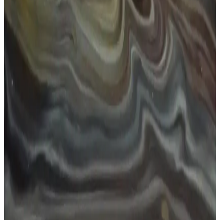
Kadınlar arasında popüler olan küçük güneş gözlükleri, şıklık ve
fonksiyonelliği bir arada sunar. UV korumalı modeller, yüz hatlarına
uygun tasarımlarla tarzınızı tamamlar.
Leopar Desenli Güneş Gözlüğü: Moda ve
Fonksiyonelliğin Şık Birleşimi
Leopar desenli güneş gözlüğü, stil ve fonksiyonelliği bir araya
getirerek özgün bir görünüm sunar. UV koruma ve şık tasarım ile
moda dünyasında fark yaratmanın en iyi yolu.
Kız Gözlükleri: Moda ve Fonksiyonelliğin
Buluştuğu Güncel Tasarım Trendleri ve Seçim
İpuçları
Gözlükler, estetik ve fonksiyonelliğin birleşimi olarak, gençler ve
moda tutkunları arasında popüler hale geliyor. Güncel trendler ve
seçim ipuçlarıyla kendinize uygun kız gözlüklerini bulun.
Kadınlar İçin Ray-Ban Güneş Gözlükleri Modelleri
ve Stil İpuçları