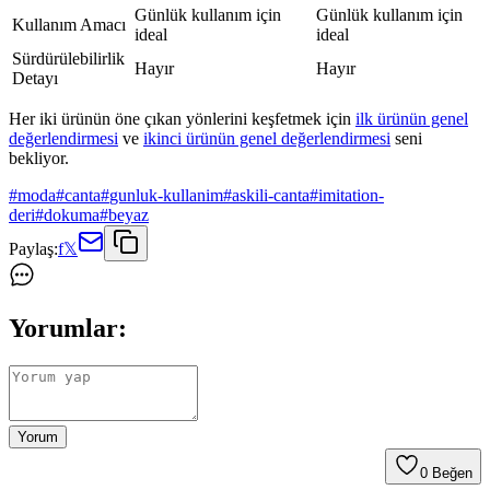
Günlük kullanım için
Günlük kullanım için
Kullanım Amacı
ideal
ideal
Sürdürülebilirlik
Hayır
Hayır
Detayı
Her iki ürünün öne çıkan yönlerini keşfetmek için
ilk ürünün genel
değerlendirmesi
ve
ikinci ürünün genel değerlendirmesi
seni
bekliyor.
#
moda
#
canta
#
gunluk-kullanim
#
askili-canta
#
imitation-
deri
#
dokuma
#
beyaz
Paylaş:
f
𝕏
Yorumlar:
Yorum
0
Beğen