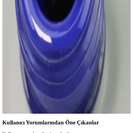
2024'te doğal ve metalik tonlar öne çıkarken, cesur renkler de
trendlerde. Sağlıklı ve kalıcı saç renkleri için öneriler ve bakım
ipuçlarıyla stilinizi tamamlayın.
Cerruti 1881: Lüks Moda ve Kozmetik Ürünleriyle
Prestij ve Şıklığın Simgesi
Cerruti 1881, yüksek kalite ve şıklık anlayışını yansıtan lüks moda
ve kozmetik ürünleriyle prestijli bir marka. Parfüm ve moda
koleksiyonlarıyla global pazarda öne çıkar, özgün tasarımlarıyla fark
yaratır.
Bordo ve Saks Mavi Oje Karşılaştırması: Renklerin
Tarz ve Trend Analizi
Bordo ve saks mavi oje renklerinin özellikleri, kullanım alanları ve
trend uyumu hakkında detaylı karşılaştırma. Tarzınıza uygun seçim
yapmanız için rehberlik sağlar.
Kullanıcı Yorumlarından Öne Çıkanlar