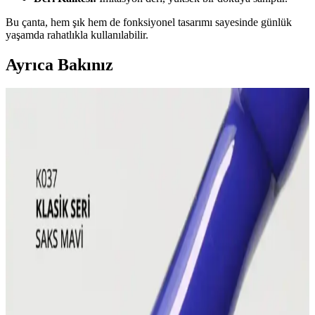
Bu çanta, hem şık hem de fonksiyonel tasarımı sayesinde günlük
yaşamda rahatlıkla kullanılabilir.
Ayrıca Bakınız
Gelin Makyajında Doğallık ve Kalıcılık İçin Temel
İpuçları ve Teknikler
Gelin makyajında doğal görünüm ile profesyonel fotoğraflarda
belirginlik dengelenmeli. Kaş, göz, allık, highlighter ve dudak
uygulamalarında doğru renk ve teknikler kullanılmalı, makyaj
kalıcılığı sağlanmalıdır.
Gyaru Makyaj Stili ve Kullanılan Ürünlerle Canlı
Japon Moda Akımı
Gyaru makyaj stili, canlı allıklar ve ışıltılı cilt görünümüyle Japon
gençleri arasında popülerdir. Doğru ürün seçimi ve saç
aksesuarlarıyla özgün bir tarz oluşturulur.
Yakalı Gömleklerde Makyaj Lekelerinin Önlenmesi