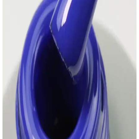
uygulama teknikleri, uygun ürün seçimi ve sabitleme yöntemleri
önemlidir. Boyun bölgesinde renk uyumu sağlayan alternatif
çözümler ve giysi tercihleri de leke oluşumunu azaltır.
Divorced Diva Makyajı: Duygusal İfade ve Estetik
Görünüm Yaratma Teknikleri
Divorced diva makyajı, kırmızı tonlar ve ışıltılarla duygusal bir ifade
sunar. Siyah eyeliner ve maskara ile dramatik etki yaratır. Bu
makyaj, estetik ve özgün bir görünüm sağlar.
Leopar Tırnak Dövmesi: Moda ve Estetiği Bir
Arada Sunan Pratik Süsleme Çözümü
Leopar tırnak dövmesi, kolay uygulanabilir ve uzun süre
dayanabilen tasarımıyla günlük ve özel günler için ideal şık tırnak
süsleme seçeneğidir.
2024 Yılında En Popüler Saç Boyası Renkleri ve
Trendleri Rehberi
2024'te doğal ve metalik tonlar öne çıkarken, cesur renkler de
trendlerde. Sağlıklı ve kalıcı saç renkleri için öneriler ve bakım