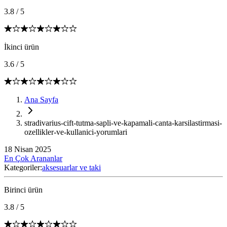
3.8
/
5
İkinci ürün
3.6
/
5
Ana Sayfa
stradivarius-cift-tutma-sapli-ve-kapamali-canta-karsilastirmasi-
ozellikler-ve-kullanici-yorumlari
18 Nisan 2025
En Çok Arananlar
Kategoriler:
aksesuarlar ve taki
Birinci ürün
3.8
/
5