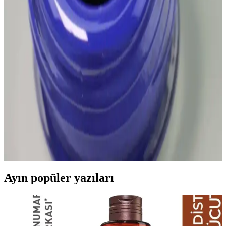
ipuçlarıyla stilinizi tamamlayın.
Cerruti 1881: Lüks Moda ve Kozmetik Ürünleriyle
Prestij ve Şıklığın Simgesi
Cerruti 1881, yüksek kalite ve şıklık anlayışını yansıtan lüks moda
ve kozmetik ürünleriyle prestijli bir marka. Parfüm ve moda
koleksiyonlarıyla global pazarda öne çıkar, özgün tasarımlarıyla fark
yaratır.
Bordo ve Saks Mavi Oje Karşılaştırması: Renklerin
Tarz ve Trend Analizi
Bordo ve saks mavi oje renklerinin özellikleri, kullanım alanları ve
trend uyumu hakkında detaylı karşılaştırma. Tarzınıza uygun seçim
yapmanız için rehberlik sağlar.
Ayın popüler yazıları