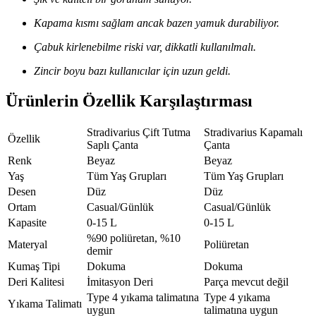
Kapama kısmı sağlam ancak bazen yamuk durabiliyor.
Çabuk kirlenebilme riski var, dikkatli kullanılmalı.
Zincir boyu bazı kullanıcılar için uzun geldi.
Ürünlerin Özellik Karşılaştırması
Stradivarius Çift Tutma
Stradivarius Kapamalı
Özellik
Saplı Çanta
Çanta
Renk
Beyaz
Beyaz
Yaş
Tüm Yaş Grupları
Tüm Yaş Grupları
Desen
Düz
Düz
Ortam
Casual/Günlük
Casual/Günlük
Kapasite
0-15 L
0-15 L
%90 poliüretan, %10
Materyal
Poliüretan
demir
Kumaş Tipi
Dokuma
Dokuma
Deri Kalitesi
İmitasyon Deri
Parça mevcut değil
Type 4 yıkama talimatına
Type 4 yıkama
Yıkama Talimatı
uygun
talimatına uygun