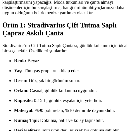
karşılaştırmasını yapacağız. Moda tutkunları ve çanta almayı
düşünenler için bu karşılaştırma, hangi ürünün ihtiyaçlarınıza daha
uygun olduğunu belirlemenize yardımcı olacaktır.
Ürün 1: Stradivarius Çift Tutma Saplı
Çapraz Askılı Çanta
Stradivarius'un Çift Tutma Saplı Çanta'sı, günlük kullanım için ideal
bir seçenektir. Özellikleri şunlardır:
Renk:
Beyaz
Yaş:
Tüm yaş gruplarına hitap eder.
Desen:
Düz, şık bir görünüm sunar.
Ortam:
Casual, günlük kullanıma uygundur.
Kapasite:
0-15 L, günlük eşyalar için yeterlidir.
Materyal:
%90 poliüretan, %10 demir ile dayanıklıdır.
Kumaş Tipi:
Dokuma, hafif ve kolay taşınabilir.
Deri Kalitesi:
İmitasyon deri, yüksek bir dokuya sahiptir.