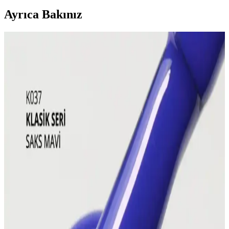
Ayrıca Bakınız
Gelin Makyajında Doğallık ve Kalıcılık İçin Temel
İpuçları ve Teknikler
Gelin makyajında doğal görünüm ile profesyonel fotoğraflarda
belirginlik dengelenmeli. Kaş, göz, allık, highlighter ve dudak
uygulamalarında doğru renk ve teknikler kullanılmalı, makyaj
kalıcılığı sağlanmalıdır.
Gyaru Makyaj Stili ve Kullanılan Ürünlerle Canlı
Japon Moda Akımı
Gyaru makyaj stili, canlı allıklar ve ışıltılı cilt görünümüyle Japon
gençleri arasında popülerdir. Doğru ürün seçimi ve saç
aksesuarlarıyla özgün bir tarz oluşturulur.
Yakalı Gömleklerde Makyaj Lekelerinin Önlenmesi
İçin Etkili Yöntemler ve Ürünler
Yakalı gömleklerde makyaj lekelerinin önlenmesi için doğru makyaj