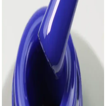
İçin Etkili Yöntemler ve Ürünler
Yakalı gömleklerde makyaj lekelerinin önlenmesi için doğru makyaj
uygulama teknikleri, uygun ürün seçimi ve sabitleme yöntemleri
önemlidir. Boyun bölgesinde renk uyumu sağlayan alternatif
çözümler ve giysi tercihleri de leke oluşumunu azaltır.
Divorced Diva Makyajı: Duygusal İfade ve Estetik
Görünüm Yaratma Teknikleri
Divorced diva makyajı, kırmızı tonlar ve ışıltılarla duygusal bir ifade
sunar. Siyah eyeliner ve maskara ile dramatik etki yaratır. Bu
makyaj, estetik ve özgün bir görünüm sağlar.
Leopar Tırnak Dövmesi: Moda ve Estetiği Bir
Arada Sunan Pratik Süsleme Çözümü
Leopar tırnak dövmesi, kolay uygulanabilir ve uzun süre
dayanabilen tasarımıyla günlük ve özel günler için ideal şık tırnak
süsleme seçeneğidir.
2024 Yılında En Popüler Saç Boyası Renkleri ve
Trendleri Rehberi