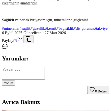
çıkarmanın anahtarıdır.
---
Sağlıklı ve parlak bir yaşam için, minerallerle güçlenin!
#
mineraller
#
saglik
#
guzellik
#
kemik
#
bagisiklik
#
dis-gorunus
#
takviye
6 Eylül 2025
·
Güncellendi:
27 Mart 2026
Paylaş:
f
𝕏
Yorumlar:
Yorum
0
Beğen
Ayrıca Bakınız