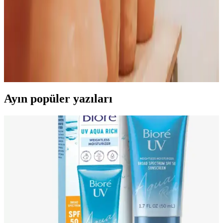
minerallerle zenginleşir ve sağlık ile güzellik alanında kullanılır.
İyotic Damla ile Tiroid Sağlığını Güçlendiren Güçlü
Takviye Çözümü
İyotic Damla, her damlada 150 mcg iyot ve 50 mcg selenyum
içeren, tiroid fonksiyonlarını destekleyen pratik ve güvenilir bir
takviye ürünüdür.
Ayın popüler yazıları