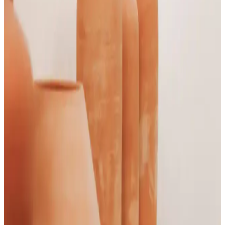
Koruma ve Güçlendirme Rehberi
Mineral zengini şampuanlar saç derisini güçlendirir, kepek ve
dökülmeyi azaltır, doğal içeriklerle saç sağlığını korur. Düzenli
kullanım ve doğru ürün seçimi önemli.
Pharmaton 60 Kapsül Fiyatları ve Sağlık ile
Güzellikteki Rolü Üzerine Güncel Bilgiler
Pharmaton 60 kapsül fiyatları ve kozmetik sektöründeki yerini,
içeriği ve sağlığa faydalarını detaylandırıyoruz. Güncel fiyatlar ve
kullanım avantajlarıyla ilgili bilgiler içerir.
Magnezyum ve Doğal Güzellik Ürünleri: Faydaları
ve Kullanım İpuçları
Magnezyumun cilt sağlığı ve güzellikteki rolü, doğal içeriklerle
desteklenmesi ve kullanım alanları hakkında bilgiler içerir.
Termal Suların Oluşum Süreci ve Sağlık ile
Güzellikteki Rolü
Termal sular, yer altındaki jeolojik ve hidrolojik süreçlerle oluşur,