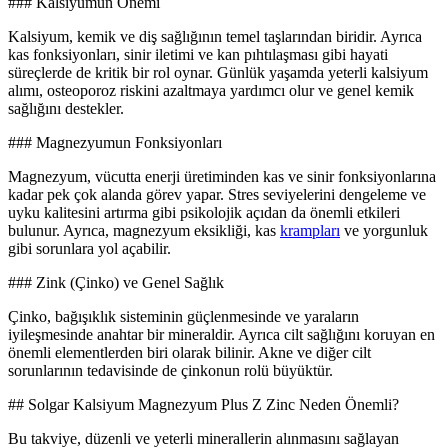
### Kalsiyumun Önemi
Kalsiyum, kemik ve diş sağlığının temel taşlarından biridir. Ayrıca
kas fonksiyonları, sinir iletimi ve kan pıhtılaşması gibi hayati
süreçlerde de kritik bir rol oynar. Günlük yaşamda yeterli kalsiyum
alımı, osteoporoz riskini azaltmaya yardımcı olur ve genel kemik
sağlığını destekler.
### Magnezyumun Fonksiyonları
Magnezyum, vücutta enerji üretiminden kas ve sinir fonksiyonlarına
kadar pek çok alanda görev yapar. Stres seviyelerini dengeleme ve
uyku kalitesini artırma gibi psikolojik açıdan da önemli etkileri
bulunur. Ayrıca, magnezyum eksikliği, kas
krampları
ve yorgunluk
gibi sorunlara yol açabilir.
### Zink (Çinko) ve Genel Sağlık
Çinko, bağışıklık sisteminin güçlenmesinde ve yaraların
iyileşmesinde anahtar bir mineraldir. Ayrıca cilt sağlığını koruyan en
önemli elementlerden biri olarak bilinir. Akne ve diğer cilt
sorunlarının tedavisinde de çinkonun rolü büyüktür.
## Solgar Kalsiyum Magnezyum Plus Z Zinc Neden Önemli?
Bu takviye, düzenli ve yeterli minerallerin alınmasını sağlayan