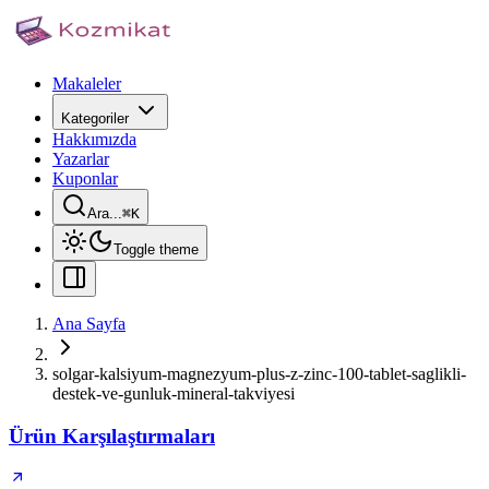
Makaleler
Kategoriler
Hakkımızda
Yazarlar
Kuponlar
Ara...
⌘
K
Toggle theme
Ana Sayfa
solgar-kalsiyum-magnezyum-plus-z-zinc-100-tablet-saglikli-
destek-ve-gunluk-mineral-takviyesi
Ürün Karşılaştırmaları