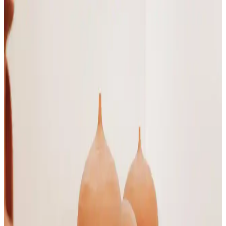
Sağlık ve Güzellik Takviyelerinin Bilimsel Temelleri
ve Güvenlik Unsurları
Sağlık ve güzellik takviyeleri, vitamin ve minerallerle vücut
direncini ve cilt sağlığını destekler. Doğru kullanım ve güvenilir
ürün seçimi önemli, uzman görüşü alınmalı.
Doğal İçerikli Termal Su: Kozmetik ve Kişisel
Bakımda Güncel Trendler ve Faydaları
Doğal mineraller içeren termal sular, cilt yatıştırıcı ve güçlendirici
etkileriyle kozmetik ve kişisel bakımda öne çıkıyor. Güncel trendler
ve ürün örnekleriyle doğal güzellik destekleniyor.
Saç Sağlığını Destekleyen Beslenme ve Günlük
Alışkanlıklar Rehberi
Saç sağlığı için doğru beslenme ve yaşam alışkanlıkları önemli.
Protein, vitamin ve minerallerle saçlarınızı güçlendirin, doğal
parlaklığını koruyun.
Mineral İçerikli Şampuanlar ile Saç Sağlığını