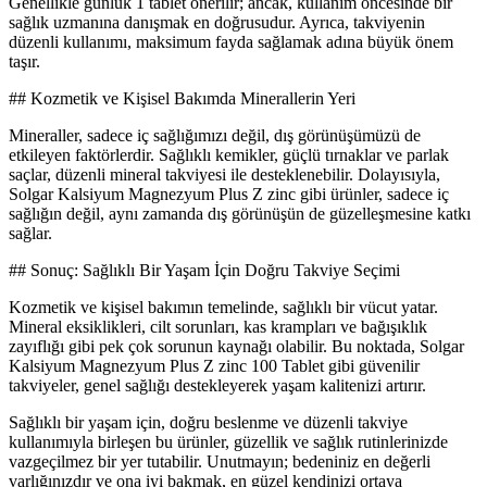
Genellikle günlük 1 tablet önerilir; ancak, kullanım öncesinde bir
sağlık uzmanına danışmak en doğrusudur. Ayrıca, takviyenin
düzenli kullanımı, maksimum fayda sağlamak adına büyük önem
taşır.
## Kozmetik ve Kişisel Bakımda Minerallerin Yeri
Mineraller, sadece iç sağlığımızı değil, dış görünüşümüzü de
etkileyen faktörlerdir. Sağlıklı kemikler, güçlü tırnaklar ve parlak
saçlar, düzenli mineral takviyesi ile desteklenebilir. Dolayısıyla,
Solgar Kalsiyum Magnezyum Plus Z zinc gibi ürünler, sadece iç
sağlığın değil, aynı zamanda dış görünüşün de güzelleşmesine katkı
sağlar.
## Sonuç: Sağlıklı Bir Yaşam İçin Doğru Takviye Seçimi
Kozmetik ve kişisel bakımın temelinde, sağlıklı bir vücut yatar.
Mineral eksiklikleri, cilt sorunları, kas krampları ve bağışıklık
zayıflığı gibi pek çok sorunun kaynağı olabilir. Bu noktada, Solgar
Kalsiyum Magnezyum Plus Z zinc 100 Tablet gibi güvenilir
takviyeler, genel sağlığı destekleyerek yaşam kalitenizi artırır.
Sağlıklı bir yaşam için, doğru beslenme ve düzenli takviye
kullanımıyla birleşen bu ürünler, güzellik ve sağlık rutinlerinizde
vazgeçilmez bir yer tutabilir. Unutmayın; bedeniniz en değerli
varlığınızdır ve ona iyi bakmak, en güzel kendinizi ortaya