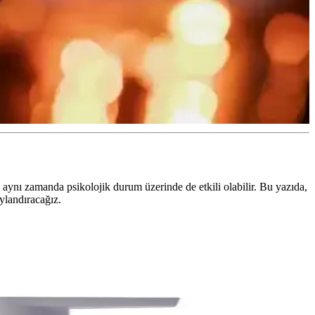
 aynı zamanda psikolojik durum üzerinde de etkili olabilir. Bu yazıda,
aylandıracağız.
u bakım ve dermatolojik destekle sorun yönetilebilir.