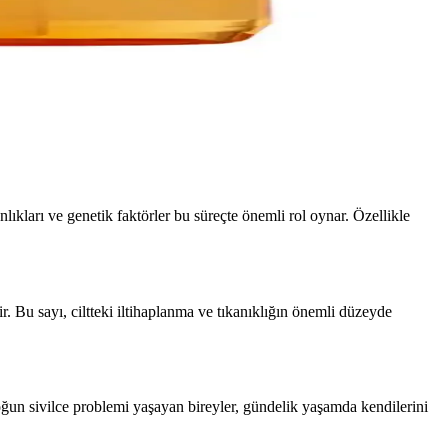
pürüzsüz bir cilde ulaşmak mümkün.
lıkları ve genetik faktörler bu süreçte önemli rol oynar. Özellikle
rir. Bu sayı, ciltteki iltihaplanma ve tıkanıklığın önemli düzeyde
yoğun sivilce problemi yaşayan bireyler, gündelik yaşamda kendilerini