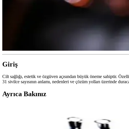
Giriş
Cilt sağlığı, estetik ve özgüven açısından büyük öneme sahiptir. Özelli
31 sivilce sayısının anlamı, nedenleri ve çözüm yolları üzerinde duraca
Ayrıca Bakınız
Yüzde Belirli Bölgedeki Sivilce ve Hiperpigmentasyon
Yüzde belirli bir alandaki sivilce ve hiperpigmentasyonun nedenleri te