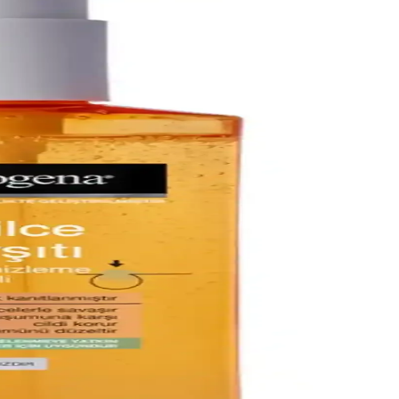
 kapatıcı ile makyajla görünüm minimize edilir, cilt sağlığı korunur.
ce izlerinin azalmasına ve cildin dengelenmesine yardımcı olur.
le etkili sonuçlar sağlar.
kenler burada.
 için dermatolog desteği gerekebilir.