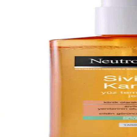
in Etkili Yöntemler
r ve hidrojel bant kullanımı ile şişlik azaltılır. Yeşil renk düzeltici ve
ve Bağırsak Sağlığının Rolü
akım, cilt bariyerinin onarımı ve bağırsak sağlığının desteklenmesi sivil
larla Cilt Bakımı
nleri ve cilt sağlığını koruma yollarını öğrenin.
Süreli Cilt Bakım Çözümleri
i edici içeriklerle cilt sağlığını destekler, doğru kullanım ve ürün seçimiy
e Uzman Tavsiyeleri
ri, doğal çözümler ve yaşam tarzı değişiklikleri hakkında bilmeniz gere
a Etkisi ve Bakım Önerileri
unları, uygun bakım ve ürün seçimiyle azaltılabilir. Ciltteki değişiklikler