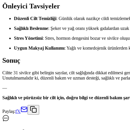
Önleyici Tavsiyeler
Düzenli Cilt Temizliği
: Günlük olarak nazikçe cildi temizlemek
Sağlıklı Beslenme
: Şeker ve yağ oranı yüksek gıdalardan uzak d
Stres Yönetimi
: Stres, hormon dengesini bozar ve sivilce oluşu
Uygun Makyaj Kullanımı
: Yağlı ve komedojenik ürünlerden ka
Sonuç
Ciltte 31 sivilce gibi belirgin sayılar, cilt sağlığında dikkat edilmes
Unutulmamalıdır ki, düzenli bakım ve uzman desteği, sağlıklı ve parlak 
—
Sağlıklı ve pürüzsüz bir cilt için, doğru bilgi ve düzenli bakım şart
Paylaş:
f
𝕏