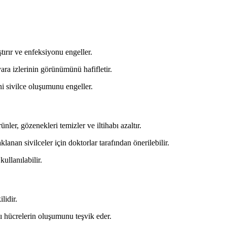
ıştırır ve enfeksiyonu engeller.
e yara izlerinin görünümünü hafifletir.
ni sivilce oluşumunu engeller.
ünler, gözenekleri temizler ve iltihabı azaltır.
anan sivilceler için doktorlar tarafından önerilebilir.
kullanılabilir.
ilidir.
klı hücrelerin oluşumunu teşvik eder.