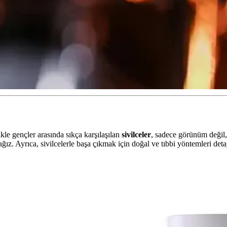
kle gençler arasında sıkça karşılaşılan
sivilceler
, sadece görünüm değil,
ğız. Ayrıca, sivilcelerle başa çıkmak için doğal ve tıbbi yöntemleri det
un Nedenleri ve Etkili Çözümleri
mas dermatiti, bakteriyel enfeksiyon ve çevresel faktörler olabilir. Doğr