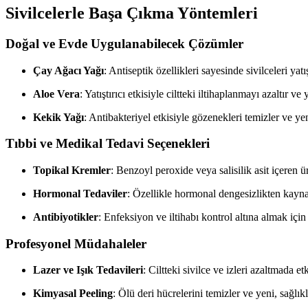
Sivilcelerle Başa Çıkma Yöntemleri
Doğal ve Evde Uygulanabilecek Çözümler
Çay Ağacı Yağı
: Antiseptik özellikleri sayesinde sivilceleri yat
Aloe Vera
: Yatıştırıcı etkisiyle ciltteki iltihaplanmayı azaltır v
Kekik Yağı
: Antibakteriyel etkisiyle gözenekleri temizler ve ye
Tıbbi ve Medikal Tedavi Seçenekleri
Topikal Kremler
: Benzoyl peroxide veya salisilik asit içeren ür
Hormonal Tedaviler
: Özellikle hormonal dengesizlikten kaynakl
Antibiyotikler
: Enfeksiyon ve iltihabı kontrol altına almak için 
Profesyonel Müdahaleler
Lazer ve Işık Tedavileri
: Ciltteki sivilce ve izleri azaltmada etk
Kimyasal Peeling
: Ölü deri hücrelerini temizler ve yeni, sağlı