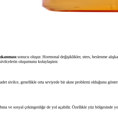
 Trendler ve Ürünler
lerle cilt bakımında önemli rol oynar. Doğru ürün seçimiyle sağlıklı ve 
tıkanması
sonucu oluşur. Hormonal değişiklikler, stres, beslenme alışkan
ivilcelerin oluşumunu kolaylaştırır.
 31 adet sivilce, genellikle orta seviyede bir akne problemi olduğunu göste
ybına ve sosyal çekingenliğe de yol açabilir. Özellikle yüz bölgesinde 