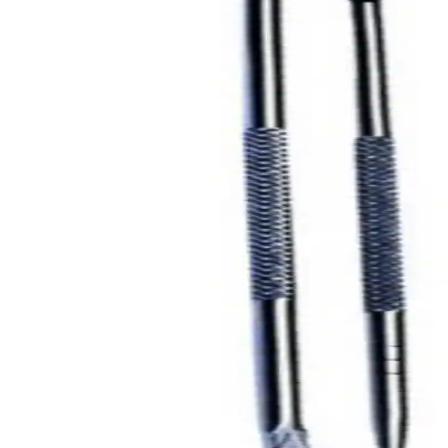
Kaş Bölgesindeki Sivilceyi Gizlemek ve İyileştirmek İç
Kaş bölgesinde oluşan sivilcelerde buz uygulaması, antibakteriyel kremle
Cilt Sağlığında İyileşme Süreci: Sabır, Doğru Bakım 
Cilt sağlığında iyileşme uzun ve sabır gerektiren bir süreçtir. Doğru b
Sivilce Tedavi Yöntemleri: Doğal ve Medikal Yaklaşım
Sivilce tedavisinde doğal ve medikal yöntemleri, dikkat edilmesi gereke
Akne ve Sivilce İçin Gece Losyonları: Etkili ve Uzun 
Gece losyonları, akne ve sivilce sorunlarına yönelik yatıştırıcı ve tedav
Erken Yaşta Sivilce Tedavisi: Nedenleri, Yöntemleri v
Erken yaşta çıkan sivilcelerle başa çıkmak için doğru tedavi yöntemle
İngiltere Ziyareti Sonrası Sert Suyun Cilt Sorunların
İngiltere ziyaretinde sert suyun ciltte oluşturduğu sivilce ve tahriş sor