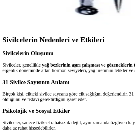
Sivilceye Karşı Etkili Temizleyici ve Kremler: Güncel
Sivilceye karşı etkili temizleyici ve kremler, güncel trendler ve ürün
Sivilcelerin Nedenleri ve Etkileri
Sivilcelerin Oluşumu
Sivilceler, genellikle
yağ bezlerinin aşırı çalışması
ve
gözeneklerin 
ergenlik döneminde artan hormon seviyeleri, yağ üretimini tetikler ve s
31 Sivilce Sayısının Anlamı
Birçok kişi, ciltteki sivilce sayısına göre cilt sağlığını değerlendirir.
olduğunu ve tedavi gerektirdiğini işaret eder.
Psikolojik ve Sosyal Etkiler
Sivilceler, sadece fiziksel rahatsızlık değil, aynı zamanda özgüven ka
daha az rahat hissedebilirler.