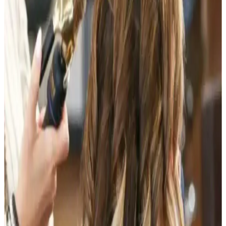
aksesuarlarıyla özgün bir tarz oluşturulur.
Erkekler İçin Feminen ve Çekici Görünüm Sağlayan
Makyaj ve Bakım Teknikleri
Erkeklerin yüz hatlarını yumuşatıp feminen ve çekici görünmelerini
sağlayan makyaj teknikleri, cilt bakımı ve doğal uygulamalar
hakkında kapsamlı bilgiler sunulmaktadır.
Makyaj ve Saç Kesimiyle Gençleşme: Kakül, Kaş
Şekillendirme ve Hafif Ten Ürünleri
Kakül kesimi, doğal kaş şekillendirme ve hafif ten ürünleri
kullanımı, görünümde gençleşme ve özgüven artışı sağlıyor. Reddit
deneyimi bu değişimin etkisini gözler önüne seriyor.
Kahve Siyah ve Yarı Kalıcı Saç Renkleri: Doğal ve
Güncel Bir Tercih Rehberi
Kahve siyah ve yarı kalıcı saç renkleri, doğal görünüm ve bakım
kolaylığı sunar. Bu rehberde renk özellikleri, uygulama ve bakım
ipuçlarıyla saçınıza şıklık katın.