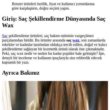
Benzer ürünleri özellik, fiyat ve kullanıcı yorumlarına
göre karşılaştırın, doğru seçimi yapın.
Giriş: Saç Şekillendirme Dünyasında Saç
Wax
Saç
şekillendirme ürünleri, saç bakım rutininin vazgeçilmez
parçalarından biridir. Bu ürünler arasında
saç
wax
, son zamanlarda
erkekler ve kadınlar tarafından oldukça tercih edilen, doğal ve kalıcı
şekillendirme sağlayan bir kozmetik ürünü olarak öne çıkmaktadır.
Peki, saç wax nedir ve neden bu kadar popüler hale gelmiştir? İşte,
detaylı bir inceleme ve kullanım ipuçlarıyla size rehberlik edecek
kapsamlı bir yazı.
Ayrıca Bakınız
Gyaru Makyaj Stili ve Kullanılan Ürünlerle Canlı
Japon Moda Akımı
Gyaru makyaj stili, canlı allıklar ve ışıltılı cilt görünümüyle Japon
gençleri arasında popülerdir. Doğru ürün seçimi ve saç