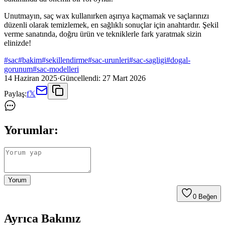
Unutmayın, saç wax kullanırken aşırıya kaçmamak ve saçlarınızı
düzenli olarak temizlemek, en sağlıklı sonuçlar için anahtardır. Şekil
verme sanatında, doğru ürün ve tekniklerle fark yaratmak sizin
elinizde!
#
sac
#
bakim
#
sekillendirme
#
sac-urunleri
#
sac-sagligi
#
dogal-
gorunum
#
sac-modelleri
14 Haziran 2025
·
Güncellendi:
27 Mart 2026
Paylaş:
f
𝕏
Yorumlar:
Yorum
0
Beğen
Ayrıca Bakınız