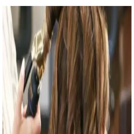
Gyaru Makyaj Stili ve Kullanılan Ürünlerle Canlı
Japon Moda Akımı
Gyaru makyaj stili, canlı allıklar ve ışıltılı cilt görünümüyle Japon
gençleri arasında popülerdir. Doğru ürün seçimi ve saç
aksesuarlarıyla özgün bir tarz oluşturulur.
Erkekler İçin Feminen ve Çekici Görünüm Sağlayan
Makyaj ve Bakım Teknikleri
Erkeklerin yüz hatlarını yumuşatıp feminen ve çekici görünmelerini
sağlayan makyaj teknikleri, cilt bakımı ve doğal uygulamalar
hakkında kapsamlı bilgiler sunulmaktadır.
Makyaj ve Saç Kesimiyle Gençleşme: Kakül, Kaş
Şekillendirme ve Hafif Ten Ürünleri
Kakül kesimi, doğal kaş şekillendirme ve hafif ten ürünleri
kullanımı, görünümde gençleşme ve özgüven artışı sağlıyor. Reddit
deneyimi bu değişimin etkisini gözler önüne seriyor.