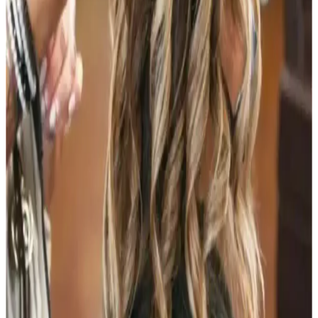
Vichy Dercos Neogenic Saç Şampuanı İnce Tellere
Hacim ve Dolgunluk Sağlar
Vichy Dercos Neogenic, ince telli saçlara hacim kazandıran, kepek
giderici ve parlaklık sağlayan formülüyle saç sağlığını destekleyen
güvenilir bir şampuandır.
Bioxcin ve Arap Makyajı: Farklı Amaçlar İçin
Güzellik ve Bakım İpuçları
Bioxcin saç bakım ürünleri saç dökülmesini önlerken, Arap makyajı
yüz hatlarını belirginleştirir. Her ikisi de kişisel bakım ve güzellik
rutininizin önemli parçalarıdır.
Ryvon Güçlü Profesyonel Saç Kurutma Makinesi:
Yüksek Performans ve Ergonomik Tasarım
Ryvon’un 1500 watt gücündeki saç kurutma makinesi, yüksek hava
akışı ve iyon teknolojisi ile hızlı, sağlıklı ve parlak saçlar için ideal.
Ergonomik tasarımıyla kullanım konforu sağlar.
Saç Maşası Seçimi ve Kullanım İpuçları: Doğru
Model ve Sağlıklı Saçlar İçin Rehber