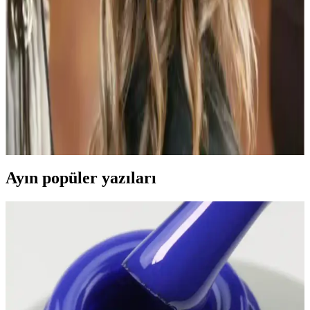
Ryvon’un 1500 watt gücündeki saç kurutma makinesi, yüksek hava
akışı ve iyon teknolojisi ile hızlı, sağlıklı ve parlak saçlar için ideal.
Ergonomik tasarımıyla kullanım konforu sağlar.
Saç Maşası Seçimi ve Kullanım İpuçları: Doğru
Model ve Sağlıklı Saçlar İçin Rehber
Saç maşası seçiminde model, kaplama ve kullanım ipuçlarıyla saç
sağlığını koruyarak şık ve sağlıklı saçlara ulaşmanın yollarını
keşfedin.
Ayın popüler yazıları