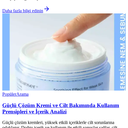
Daha fazla bilgi edinin
Popüler
Arama
Güçlü Çözüm Kremi ve Cilt Bakımında Kullanım
Prensipleri ve İçerik Analizi
Güçlü çözüm kremleri, yüksek etkili içeriklerle cilt sorunlarına
odaklanır. Doğru içerik ve kullanım ile etkili sonuçlar sağlar, cilt