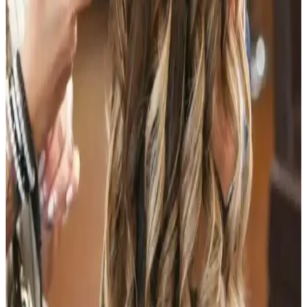
Kahve Siyah ve Yarı Kalıcı Saç Renkleri: Doğal ve
Güncel Bir Tercih Rehberi
Kahve siyah ve yarı kalıcı saç renkleri, doğal görünüm ve bakım
kolaylığı sunar. Bu rehberde renk özellikleri, uygulama ve bakım
ipuçlarıyla saçınıza şıklık katın.
Vichy Dercos Neogenic Saç Şampuanı İnce Tellere
Hacim ve Dolgunluk Sağlar
Vichy Dercos Neogenic, ince telli saçlara hacim kazandıran, kepek
giderici ve parlaklık sağlayan formülüyle saç sağlığını destekleyen
güvenilir bir şampuandır.
Bioxcin ve Arap Makyajı: Farklı Amaçlar İçin
Güzellik ve Bakım İpuçları
Bioxcin saç bakım ürünleri saç dökülmesini önlerken, Arap makyajı
yüz hatlarını belirginleştirir. Her ikisi de kişisel bakım ve güzellik
rutininizin önemli parçalarıdır.
Ryvon Güçlü Profesyonel Saç Kurutma Makinesi:
Yüksek Performans ve Ergonomik Tasarım