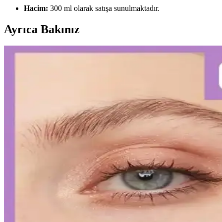
Hacim:
300 ml olarak satışa sunulmaktadır.
Ayrıca Bakınız
Diş Hassasiyetini Azaltan Doğru Diş Macunu Seçimi v
Diş hassasiyetini hafifletmek ve sağlıklı bir gülüşe ulaşmak için doğr
Kalıcı Kalem Göz Makyajı: Uzun Süre Dayanan ve Pr
Kalıcı kalem göz makyajı, suya ve tere dayanıklı formülleriyle uzun sü
Kalıcı Oje Seçenekleri: Nail Master M377 ve M378 Mod
Nail Master M377 ve M378 modelleri, dayanıklılık ve parlaklık sunan ka
İslak Ruj Uygulama ve Bakım İpuçlarıyla Mükemmel
İslak rujun güzelliğini ortaya çıkarmak ve kalıcılığını artırmak için 
Japon ve Kore Güzellik Markalarının FDA Güneş Kor