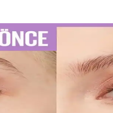
e Kullanım İpuçları
u diş macunu seçimi ve düzenli kullanım önemlidir. Uzman önerileriyle d
atik Kullanım İpuçları
re kalıcı ve net çizgiler sağlar. Uygulama ve bakım ipuçlarıyla gözlerin
ellerinin Detaylı Analizi
lıcı ojeler arasında öne çıkar. Bu modellerin özellikleri ve bakım öneri
 Dudaklara Ulaşın
doğru uygulama teknikleri ve bakım önerileri. Dudakların temizliği, sın
uyucu Düzenlemelerine Uyum Stratejileri