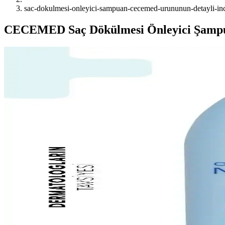
sac-dokulmesi-onleyici-sampuan-cecemed-urununun-detayli-ince
CECEMED Saç Dökülmesi Önleyici Şampu