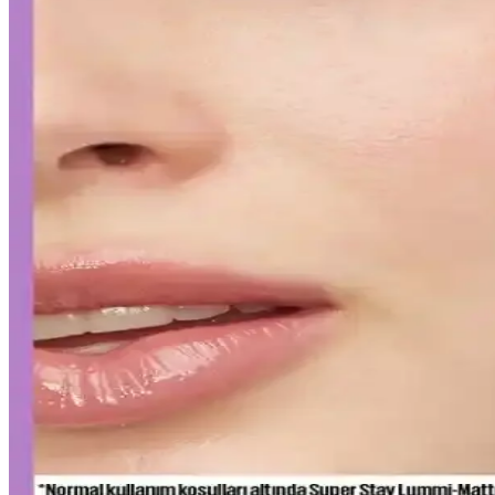
Japon ve Kore güzellik markaları, FDA'nın sıkı güneş koruyucu düzenlem
gerektiriyor.
Curel Yoğun Nemlendirici Krem: Hassas ve Sorunlu C
Curel yoğun nemlendirici krem, hassas ve kuru ciltler için kokusuz, hı
Yapay Zeka ile Kozmetik Sektöründe Yenilikler ve 
Kozmetik endüstrisinde yapay zeka, ürün geliştirmeden müşteri deneyi
Gözaltı Kapatıcısında Doğal Görünüm İçin Ürün Seç
Gözaltı kapatıcısı seçimi ve uygulama teknikleriyle doğal görünüm yak
sağlayabilirsiniz.
Ağız Bakımı ve Hijyenin Temel Unsurları: Günlük Di
Diş macunu ve diş fırçası, ağız hijyeninin temel taşlarıdır. Florür içeren
Uzun Süre Kalıcı ve Doğal Mat Fondötenler: Günlük K
Kalıcı ve doğal görünüm sunan mat fondötenler, suya ve tere dayanıklı