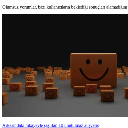
Olumsuz yorumlar, bazı kullanıcıların beklediği sonuçları alamadığını g
Arkasındaki hikayeyle şaşırtan 10 unutulmaz alışveriş