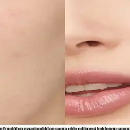
elerine, ürünlerini güneş koruyucu yerine cilt jeli veya makyaj bazı ol
iltler İçin Etkili Nemlendirme Çözümü
zlı emilen bir nemlendirme sunar. Kullanıcılar kuruluk ve pürüzlerde iyi
Sunduğu Faydalar
mine kadar birçok alanda devrim yaratıyor. Sürdürülebilirlik ve inovas
imi ve Uygulama Yöntemleri
alamak için hafif ürünler ve doğru uygulama yöntemleri önemlidir. İnce
ş Temizliği ve Koruyucu Ürünler
 ürünler dişleri güçlendirir, düzenli kullanım sağlıklı gülüşler sağlar.
ullanım İçin En İyi Seçenekler ve İpuçları
 formülleriyle gün boyu tazelik sağlar. Cilt tipine uygun seçenekler v