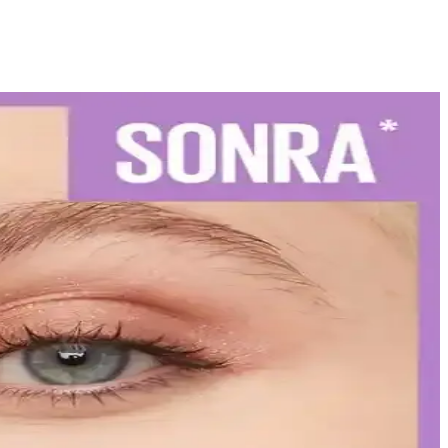
iş sağlığınızı koruyun.
izi vurgulayın.
leriyle uzun süre şık ve bakımlı kalabilirsiniz.
ır çizimi ve kat kat uygulama ile mükemmel görünüm elde edin.