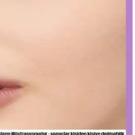
arak etiketleyerek uyum sağlıyor. Bu strateji, tüketici bilincini
leşme gözlemlerken, bazı ciltlerde olumsuz reaksiyonlar görülebilir.
yonun anahtarı olan bu teknolojiyi yakından inceleyin.
 katmanlar ve uygun tonlar ile göz altlarınızda doğal parlaklık
e doğru uygulama ipuçlarıyla makyajınızı mükemmelleştirin.