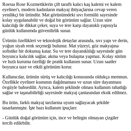
Roesıa Rose Kozmetiklerin çift taraflı kalıcı kaş kalemi ve kalem
eyeliner'ı, modern kadınların makyaj ihtiyaçlarına cevap veren
yenilikçi bir üründür. Mat görünümdeki sıvı formülü sayesinde
kolay uygulanabilir ve doğal bir görünüm sağlar. Uzun süre
kalıcılığı ile dikkat çeker, suya ve tere karşı dayanıklı yapısıyla
günlük kullanımda güvenilirlik sunar.
Ürünün özellikleri ve teknolojik detaylar arasında, sıvı yapı ve derin,
yoğun siyah renk seçeneği bulunur. Mat yüzeyi, göz makyajına
sofistike bir dokunuş katar. Su ve tere dayanıklılığı sayesinde gün
boyunca kalıcılık sağlar, akma veya bulaşma yapmaz. Kolay sürüm
ve hızlı kuruma özelliği ile pratik kullanım sunar. Uzun saatler
boyunca taze ve etkili görünüm korur.
Kullanıcılar, ürünün sürüş ve kalıcılığı konusunda oldukça memnun.
Özellikle eyeliner kısmının dağılmaması ve uzun süre dayanması
övgüyle bahsedilir. Ayrıca, kalem şeklinde olması kullanım rahatlığı
sağlar ve taşınabilirliği sayesinde makyaj çantasından eksik edilmez.
Bu ürün, farklı makyaj tarzlarına uyum sağlayacak şekilde
tasarlanmıştır. İşte bazı kullanım ipuçları:
- Günlük doğal görünüm için, ince ve belirgin olmayan çizgiler
tercih edilebilir.