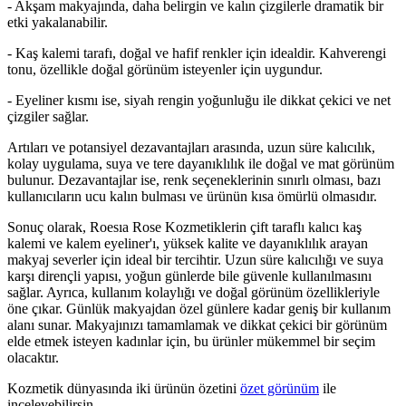
- Akşam makyajında, daha belirgin ve kalın çizgilerle dramatik bir
etki yakalanabilir.
- Kaş kalemi tarafı, doğal ve hafif renkler için idealdir. Kahverengi
tonu, özellikle doğal görünüm isteyenler için uygundur.
- Eyeliner kısmı ise, siyah rengin yoğunluğu ile dikkat çekici ve net
çizgiler sağlar.
Artıları ve potansiyel dezavantajları arasında, uzun süre kalıcılık,
kolay uygulama, suya ve tere dayanıklılık ile doğal ve mat görünüm
bulunur. Dezavantajlar ise, renk seçeneklerinin sınırlı olması, bazı
kullanıcıların ucu kalın bulması ve ürünün kısa ömürlü olmasıdır.
Sonuç olarak, Roesıa Rose Kozmetiklerin çift taraflı kalıcı kaş
kalemi ve kalem eyeliner'ı, yüksek kalite ve dayanıklılık arayan
makyaj severler için ideal bir tercihtir. Uzun süre kalıcılığı ve suya
karşı dirençli yapısı, yoğun günlerde bile güvenle kullanılmasını
sağlar. Ayrıca, kullanım kolaylığı ve doğal görünüm özellikleriyle
öne çıkar. Günlük makyajdan özel günlere kadar geniş bir kullanım
alanı sunar. Makyajınızı tamamlamak ve dikkat çekici bir görünüm
elde etmek isteyen kadınlar için, bu ürünler mükemmel bir seçim
olacaktır.
Kozmetik dünyasında iki ürünün özetini
özet görünüm
ile
inceleyebilirsin.