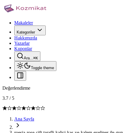
Makaleler
Kategoriler
Hakkımızda
Yazarlar
Kuponlar
Ara...
⌘
K
Toggle theme
Değerlendirme
3.7
/
5
Ana Sayfa
roesia-rose-cift-tarafli-kalici-kas-ve-kalem-eyeliner-ile-gun-