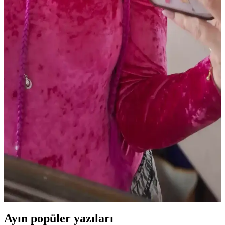
Renkleri ve Uygun Ürün Önerileri
Soğuk alt tonlu açık tenliler için pembe, mauve ve nude tonlarında
doğal dudak renkleri ve uygun ürünler detaylıca inceleniyor. Günlük
kullanımda tercih edilen lip balmlar, rujlar ve glosslar ele alınıyor.
Dijital Kameralarla Işıltılı Makyajın Fotoğraflarda
Canlı ve Parlak Görünmesi
Dijital kameralar, metalik ve ışıltılı makyaj ürünlerinin yansımalarını
yüksek çözünürlükte yakalayarak makyajın fotoğraflarda canlı ve
parlak görünmesini sağlar. Doğru ürün seçimi ve ışıklandırma
önemlidir.
Mat Ruj Kullanarak Kaşlarda Canlı Renk ve
Yaratıcı Şekillendirme Teknikleri
Mat rujlar, kaşlarda canlı renkler ve doğal görünüm sağlar. Pudra ile
sabitleme, kalıcılığı artırır. Kuyruk kısmı şekillendirme gibi yaratıcı
tekniklerle kişisel ifade güçlenir.
Ayın popüler yazıları