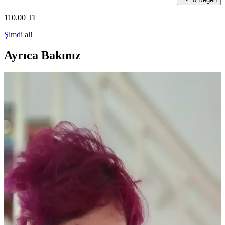
110
.00
TL
Şimdi al!
Ayrıca Bakınız
Yaşlı Ciltlerde Makyajın Kırışıklıklara Yerleşmesini
Önleme Yöntemleri ve Ürün Seçimi
Yaşlanma ile makyajın kırışıklıklara dolması kuru ciltlerde daha
belirgindir. Doğru nemlendirme, uygun ürün seçimi ve minimal
uygulama teknikleriyle bu sorun azaltılabilir.
Kuru Ciltlerde Makyaj Problemleri ve Çözüm
Yöntemleri: hEDS ve Cilt Bariyeri
Kuru cilt ve hEDS gibi durumlarda makyajın topaklanması ve
çizgilenmesi sorunları, doğru ürün seçimi ve cilt bakım teknikleriyle
önlenebilir. Nemlendirme ve uygun uygulama önemlidir.
Güncel Eyeliner Trendleri ve Popüler Ürünlerin Göz