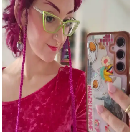
Makyajındaki Rolü
Eyeliner trendleri, yoğun çizgilerden uzaklaşıp doğal ve yumuşak
görünüme yöneliyor. Jel ve kalem eyelinerlar, kahverengi tonlar ve
göz farı uygulamaları ön planda. Popüler markalar ve teknikler
makyajda fark yaratıyor.
PCOS Kaynaklı Çene Tüyleri ve Cilt Sorunları:
Tedavi ve Bakım Yöntemleri
Polikistik Over Sendromu (PCOS) nedeniyle çene bölgesinde
oluşan kalın tüyler, batık kıllar ve cilt lekeleri için elektroloji, lazer
epilasyon ve uygun cilt bakımı yöntemleri detaylı şekilde ele
alınmaktadır.
Gothik Makyajda Siyah ve Koyu Kırmızı Dışında
Ruj Kullanımı: Killstar Coven Psychic Poem Örneği
Gothik makyajda klasik siyah ve koyu kırmızı rujların dışında
Killstar Coven'in Psychic Poem soğuk pembe tonu, göz makyajını
ön plana çıkaran alternatif bir stil sunuyor.
Soğuk Alt Tonlu Açık Tenliler İçin Günlük Dudak