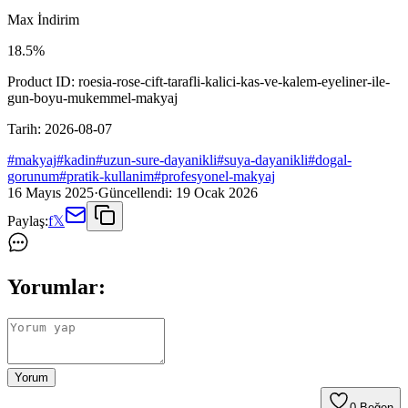
Max İndirim
18.5
%
Product ID:
roesia-rose-cift-tarafli-kalici-kas-ve-kalem-eyeliner-ile-
gun-boyu-mukemmel-makyaj
Tarih:
2026-08-07
#
makyaj
#
kadin
#
uzun-sure-dayanikli
#
suya-dayanikli
#
dogal-
gorunum
#
pratik-kullanim
#
profesyonel-makyaj
16 Mayıs 2025
·
Güncellendi:
19 Ocak 2026
Paylaş:
f
𝕏
Yorumlar:
Yorum
0
Beğen