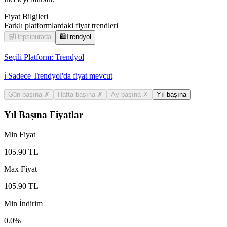
Fiyat Bilgileri
Farklı platformlardaki fiyat trendleri
🛒
Hepsiburada
🛍️
Trendyol
Seçili Platform:
Trendyol
ℹ️ Sadece Trendyol'da fiyat mevcut
Gün başına
✗
Hafta başına
✗
Ay başına
✗
Yıl başına
Yıl Başına Fiyatlar
Min Fiyat
105.90
TL
Max Fiyat
105.90
TL
Min İndirim
0.0
%