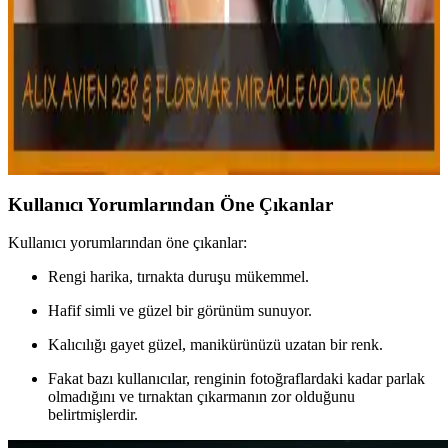
geliştirin.
Alix Avien ve Flormar Oje Karşılaştırması: Renk,
Formül ve Kullanım Özellikleri
Alix Avien ve Flormar ojeler, renk, formül ve kullanım özellikleriyle
farklı avantajlar sunar. Uygun fiyatlı ve çeşitli seçenekler ile her tarz
ve ihtiyaca uygun ürünler bulunur.
Kullanıcı Yorumlarından Öne Çıkanlar
Kullanıcı yorumlarından öne çıkanlar:
Rengi harika, tırnakta duruşu mükemmel.
Hafif simli ve güzel bir görünüm sunuyor.
Kalıcılığı gayet güzel, manikürünüzü uzatan bir renk.
Fakat bazı kullanıcılar, renginin fotoğraflardaki kadar parlak
olmadığını ve tırnaktan çıkarmanın zor olduğunu
belirtmişlerdir.