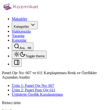
Makaleler
Kategoriler
Hakkımızda
Yazarlar
Kuponlar
Ara...
⌘
K
Toggle theme
Pastel Oje No: 607 ve 611 Karşılaştırması Renk ve Özellikler
Açısından Analizi
Ürün 1: Pastel Oje No: 607
Ürün 2: Pastel Pure Oje 611
Ürünlerin Özellik Karşılaştırması
Birinci ürün