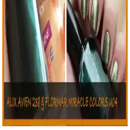
elde edin.
Pastel Oje 51 Kahverengi Tonlarda Parlak ve
Dayanıklı Oje Seçenekleri
Pastel Oje 51, yüksek kalite, parlaklık ve kolay sürüm özellikleriyle
öne çıkan kahverengi tonlarındaki şık ve dayanıklı ojedir, günlük ve
özel kullanım için idealdir.
Türkiye’de Oje ve Manikür Rehberi Güncel
Trendler ve Uygulama İpuçları
Türkiye’de oje ve manikür uygulamalarında trendler, kalıcı oje
teknikleri ve evde kolay uygulama ipuçlarıyla tırnak bakımınızı
geliştirin.
Alix Avien ve Flormar Oje Karşılaştırması: Renk,
Formül ve Kullanım Özellikleri
Alix Avien ve Flormar ojeler, renk, formül ve kullanım özellikleriyle
farklı avantajlar sunar. Uygun fiyatlı ve çeşitli seçenekler ile her tarz
ve ihtiyaca uygun ürünler bulunur.