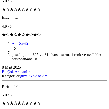
5.0
/
5
İkinci ürün
4.9
/
5
Ana Sayfa
pastel-oje-no-607-ve-611-karsilastirmasi-renk-ve-ozellikler-
acisindan-analizi
8 Mart 2025
En Çok Arananlar
Kategoriler:
guzellik ve bakim
Birinci ürün
5.0
/
5