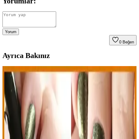
Yorumlar:
Yorum
0
Beğen
Ayrıca Bakınız
Alix Avien Bordo Oje İncelemesi: Renk ve Kalite
Detaylarıyla Şıklık
Alix Avien bordo oje, şık renk tonu ve kolay uygulamasıyla günlük
ve özel günler için ideal. Dayanıklılığı ve uygun fiyatıyla tercih
edilen bu ürün, renk uyumu ve kullanım ipuçlarıyla öne çıkıyor.
Bordo ve Saks Mavi Oje Karşılaştırması: Renklerin
Tarz ve Trend Analizi
Bordo ve saks mavi oje renklerinin özellikleri, kullanım alanları ve