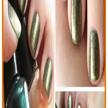
trend uyumu hakkında detaylı karşılaştırma. Tarzınıza uygun seçim
yapmanız için rehberlik sağlar.
Sedefli Bordo Oje: Zarif ve Şık Tırnaklar İçin En İyi
Seçenekler ve Uygulama İpuçları
Sedefli bordo ojeler, zarif ve parlak görünüm sağlar. Uzun süre
dayanıklı ve çeşitli markalarla ulaşılabilir. Uygulama ipuçlarıyla
tırnaklarınızda şıklık yakalayın.
Flormar Klasik Parlak Oje ve New Well Oje
Karşılaştırması Hangi Ürün Daha Uygun
Bu karşılaştırmada, Flormar parlak oje ile New Well mat oje
özellikleri ve kullanıcı yorumları detaylı incelenerek, ihtiyaçlara en
uygun seçeneği belirlemenize yardımcı oluyor.
Base Coat’in Önemi ve Doğru Kullanımıyla Estetik
Sonuçlar Elde Edin
Makyaj ve tırnak bakımında temel ürün olan base coat’in önemi,
kullanım alanları, teknikleri ve seçim kriterleri detaylı şekilde
anlatılıyor. Doğru ürün ve uygulama ile estetik ve sağlıklı sonuçlar