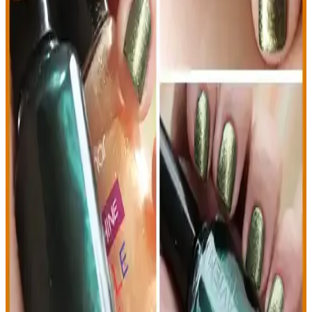
Bu karşılaştırmada, Flormar parlak oje ile New Well mat oje
özellikleri ve kullanıcı yorumları detaylı incelenerek, ihtiyaçlara en
uygun seçeneği belirlemenize yardımcı oluyor.
Base Coat’in Önemi ve Doğru Kullanımıyla Estetik
Sonuçlar Elde Edin
Makyaj ve tırnak bakımında temel ürün olan base coat’in önemi,
kullanım alanları, teknikleri ve seçim kriterleri detaylı şekilde
anlatılıyor. Doğru ürün ve uygulama ile estetik ve sağlıklı sonuçlar
elde edin.
Pastel Oje 51 Kahverengi Tonlarda Parlak ve
Dayanıklı Oje Seçenekleri
Pastel Oje 51, yüksek kalite, parlaklık ve kolay sürüm özellikleriyle
öne çıkan kahverengi tonlarındaki şık ve dayanıklı ojedir, günlük ve
özel kullanım için idealdir.
Türkiye’de Oje ve Manikür Rehberi Güncel
Trendler ve Uygulama İpuçları
Türkiye’de oje ve manikür uygulamalarında trendler, kalıcı oje
teknikleri ve evde kolay uygulama ipuçlarıyla tırnak bakımınızı