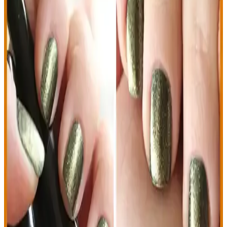
Detaylarıyla Şıklık
Alix Avien bordo oje, şık renk tonu ve kolay uygulamasıyla günlük
ve özel günler için ideal. Dayanıklılığı ve uygun fiyatıyla tercih
edilen bu ürün, renk uyumu ve kullanım ipuçlarıyla öne çıkıyor.
Bordo ve Saks Mavi Oje Karşılaştırması: Renklerin
Tarz ve Trend Analizi
Bordo ve saks mavi oje renklerinin özellikleri, kullanım alanları ve
trend uyumu hakkında detaylı karşılaştırma. Tarzınıza uygun seçim
yapmanız için rehberlik sağlar.
Sedefli Bordo Oje: Zarif ve Şık Tırnaklar İçin En İyi
Seçenekler ve Uygulama İpuçları
Sedefli bordo ojeler, zarif ve parlak görünüm sağlar. Uzun süre
dayanıklı ve çeşitli markalarla ulaşılabilir. Uygulama ipuçlarıyla
tırnaklarınızda şıklık yakalayın.
Flormar Klasik Parlak Oje ve New Well Oje
Karşılaştırması Hangi Ürün Daha Uygun