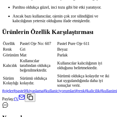
Parıltısı oldukça güzel, inci tozu gibi bir etki yaratıyor.
Ancak bazı kullanıcılar, ojenin çok zor silindiğini ve
kalıcılığının yetersiz olduğunu ifade etmişlerdir.
Ürünlerin Özellik Karşılaştırması
Özellik
Pastel Oje No: 607
Pastel Pure Oje 611
Renk
Gri
Beyaz
Görünüm
Mat
Parlak
Kullanıcılar
Kullanıcılar kalıcılığının iyi
Kalıcılık
tarafından oldukça
olduğunu belirtmektedir.
beğenilmektedir.
Sürümü oldukça kolaydır ve iki
Sürüm
Sürümü oldukça
kat uygulandığında daha iyi
Kolaylığı
kolaydır.
sonuçlar verir.
#
ojeler
#
pastel
#
kiyaslama
#
kullaniciyorumlari
#
renk
#
kalicilik
#
kullanim
Paylaş:
f
𝕏