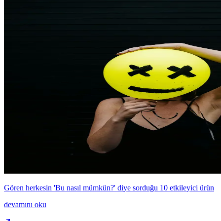
Gören herkesin 'Bu nasıl mümkün?' diye sorduğu 10 etkileyici ürün
devamını oku