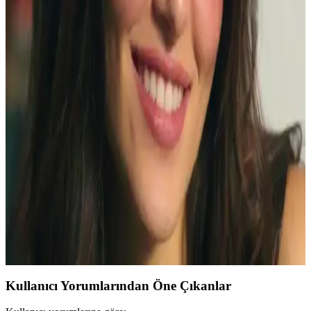
Teknikleri Hakkında Kapsamlı Rehber
Gece makyajında etkileyici gözler için teknikler, ürünler ve güncel
trendler detaylı şekilde anlatılıyor. Koyu tonlar ve doğru
uygulamalarla gözlerinizi ön plana çıkarın.
YSL Maskara Valfi Sorunları ve Çözüm Yöntemleri:
Kullanıcı Deneyimi ve İade Süreci
YSL maskaralarda valfin yerinden çıkması veya tıkanması sıkça
yaşanan bir sorundur. Bu yazıda valf sorunlarının belirtileri, geçici
çözümleri ve iade süreçleri detaylı şekilde ele alınmaktadır.
Hande Erçel'in Kirpik Makyajı: Mascaradan
Takma Kirpiğe Uzunluk ve Hacim Teknikleri
Hande Erçel'in kirpik makyajında YSL ve Hourglass mascaraların
kullanımı, kirpik tarağı teknikleri ve takma kirpik ihtimali detaylıca
inceleniyor. Alt göz makyajı da kusursuzluk sağlıyor.
Kullanıcı Yorumlarından Öne Çıkanlar