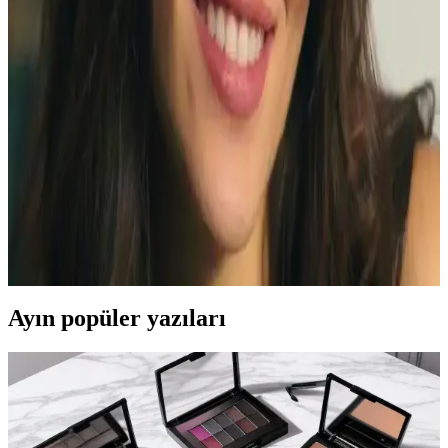
YSL Maskara Valfi Sorunları ve Çözüm Yöntemleri:
Kullanıcı Deneyimi ve İade Süreci
YSL maskaralarda valfin yerinden çıkması veya tıkanması sıkça
yaşanan bir sorundur. Bu yazıda valf sorunlarının belirtileri, geçici
çözümleri ve iade süreçleri detaylı şekilde ele alınmaktadır.
Hande Erçel'in Kirpik Makyajı: Mascaradan
Takma Kirpiğe Uzunluk ve Hacim Teknikleri
Hande Erçel'in kirpik makyajında YSL ve Hourglass mascaraların
kullanımı, kirpik tarağı teknikleri ve takma kirpik ihtimali detaylıca
inceleniyor. Alt göz makyajı da kusursuzluk sağlıyor.
Ayın popüler yazıları