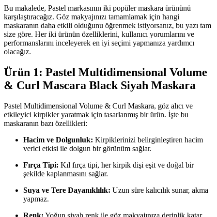
Bu makalede, Pastel markasının iki popüler maskara ürününü
karşılaştıracağız. Göz makyajınızı tamamlamak için hangi
maskaranın daha etkili olduğunu öğrenmek istiyorsanız, bu yazı tam
size göre. Her iki ürünün özelliklerini, kullanıcı yorumlarını ve
performanslarını inceleyerek en iyi seçimi yapmanıza yardımcı
olacağız.
Ürün 1: Pastel Multidimensional Volume
& Curl Mascara Black Siyah Maskara
Pastel Multidimensional Volume & Curl Maskara, göz alıcı ve
etkileyici kirpikler yaratmak için tasarlanmış bir ürün. İşte bu
maskaranın bazı özellikleri:
Hacim ve Dolgunluk:
Kirpiklerinizi belirginleştiren hacim
verici etkisi ile dolgun bir görünüm sağlar.
Fırça Tipi:
Kıl fırça tipi, her kirpik dişi eşit ve doğal bir
şekilde kaplanmasını sağlar.
Suya ve Tere Dayanıklılık:
Uzun süre kalıcılık sunar, akma
yapmaz.
Renk:
Yoğun siyah renk ile göz makyajınıza derinlik katar.