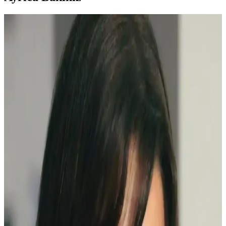
Clio Kill Cover Mesh Glow Cushion Ayrışma
Sorunu ve Makyaj Uygulama Yöntemleri
Clio Kill Cover Mesh Glow cushion ürününde görülen ayrışma
sorunu, krem kapatıcı baz kullanımı ve hafif uygulama ile
azaltılabilir. Kirpiklerde maskara ve bireysel kirpik uygulaması doğal
görünüm sağlar.
Doğal Görünüm İçin En İyi Hafif Maskara
Seçenekleri ve Kullanım İpuçları
Doğal görünümlü maskaralar, hafif ve su bazlı formülleriyle günlük
kullanımda kirpiklere hacim ve uzunluk kazandırır, doğal kıvrımı
korur. İnce fırçalar ve doğru uygulama teknikleriyle gözlerinize
doğal çekicilik katın.
Gece Şıklığını Tamamlayan Göz Makyajı Teknikleri
ve Uygulama İpuçları
Göz makyajı, gece şıklığını artıran temel detaydır. Koyu renkler,
parlak detaylar ve doğru tekniklerle etkileyici ve kalıcı bir görünüm