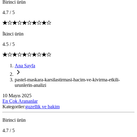
Birinci ürün
4.7
/
5
İkinci ürün
4.5
/
5
Ana Sayfa
pastel-maskara-karsilastirmasi-hacim-ve-kivirma-etkili-
urunlerin-analizi
10 Mayıs 2025
En Çok Arananlar
Kategoriler:
guzellik ve bakim
Birinci ürün
4.7
/
5