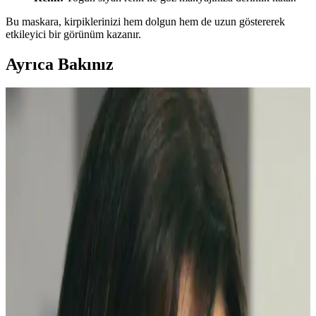
Bu maskara, kirpiklerinizi hem dolgun hem de uzun göstererek
etkileyici bir görünüm kazanır.
Ayrıca Bakınız
Clio Kill Cover Mesh Glow Cushion Ayrışma
Sorunu ve Makyaj Uygulama Yöntemleri
Clio Kill Cover Mesh Glow cushion ürününde görülen ayrışma
sorunu, krem kapatıcı baz kullanımı ve hafif uygulama ile
azaltılabilir. Kirpiklerde maskara ve bireysel kirpik uygulaması doğal
görünüm sağlar.
Doğal Görünüm İçin En İyi Hafif Maskara
Seçenekleri ve Kullanım İpuçları
Doğal görünümlü maskaralar, hafif ve su bazlı formülleriyle günlük
kullanımda kirpiklere hacim ve uzunluk kazandırır, doğal kıvrımı
korur. İnce fırçalar ve doğru uygulama teknikleriyle gözlerinize
doğal çekicilik katın.