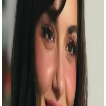
yakalayabilirsiniz.
Dolgun ve Çekici Kirpikler İçin Maskara Seçimi ve
Kullanım Teknikleri
Doğru maskara seçimi ve kullanımıyla kirpikleriniz daha dolgun,
uzun ve kıvrık görünür. İçerik ve tekniklere dikkat ederek
makyajınıza canlılık katın.
Göz Makyajında Takma Kirpik Kullanımı ve
Alternatif Yöntemler Üzerine Detaylı İnceleme
Takma kirpikler göz makyajında etkileyici görünüm sağlar ancak
zorunlu değildir. Doğal kirpikler, kirpik kıvırıcılar, maskaralar ve
manyetik kirpikler gibi alternatifler makyajda özgünlük ve konfor
sunar.
Gece İçin Büyüleyici Göz Makyajı Trendleri ve
Teknikleri Hakkında Kapsamlı Rehber
Gece makyajında etkileyici gözler için teknikler, ürünler ve güncel
trendler detaylı şekilde anlatılıyor. Koyu tonlar ve doğru
uygulamalarla gözlerinizi ön plana çıkarın.