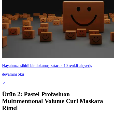
Hayatınıza sihirli bir dokunuş katacak 10 renkli alışveriş
devamını oku
Ürün 2: Pastel Profashıon
Multımentıonal Volume Curl Maskara
Rimel