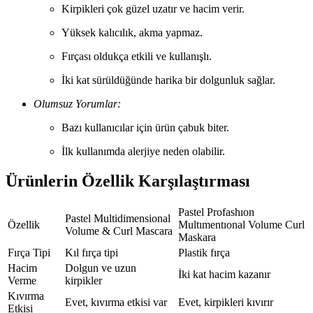
Kirpikleri çok güzel uzatır ve hacim verir.
Yüksek kalıcılık, akma yapmaz.
Fırçası oldukça etkili ve kullanışlı.
İki kat sürüldüğünde harika bir dolgunluk sağlar.
Olumsuz Yorumlar:
Bazı kullanıcılar için ürün çabuk biter.
İlk kullanımda alerjiye neden olabilir.
Ürünlerin Özellik Karşılaştırması
Pastel Profashıon
Pastel Multidimensional
Özellik
Multımentıonal Volume Curl
Volume & Curl Mascara
Maskara
Fırça Tipi
Kıl fırça tipi
Plastik fırça
Hacim
Dolgun ve uzun
İki kat hacim kazanır
Verme
kirpikler
Kıvırma
Evet, kıvırma etkisi var
Evet, kirpikleri kıvırır
Etkisi