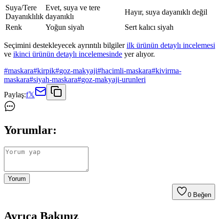
Suya/Tere
Evet, suya ve tere
Hayır, suya dayanıklı değil
Dayanıklılık
dayanıklı
Renk
Yoğun siyah
Sert kalıcı siyah
Seçimini destekleyecek ayrıntılı bilgiler
ilk ürünün detaylı incelemesi
ve
ikinci ürünün detaylı incelemesinde
yer alıyor.
#
maskara
#
kirpik
#
goz-makyaji
#
hacimli-maskara
#
kivirma-
maskara
#
siyah-maskara
#
goz-makyaji-urunleri
Paylaş:
f
𝕏
Yorumlar:
Yorum
0
Beğen
Ayrıca Bakınız