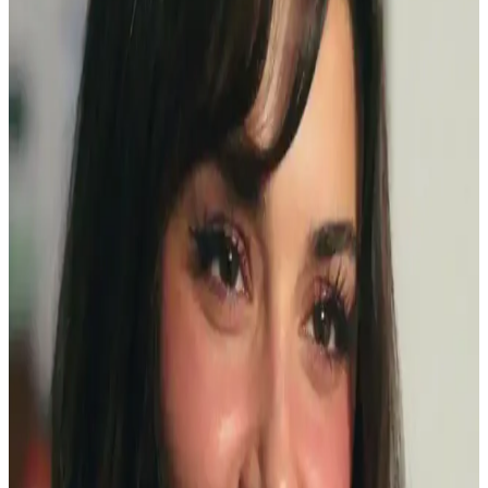
Gece Şıklığını Tamamlayan Göz Makyajı Teknikleri
ve Uygulama İpuçları
Göz makyajı, gece şıklığını artıran temel detaydır. Koyu renkler,
parlak detaylar ve doğru tekniklerle etkileyici ve kalıcı bir görünüm
yakalayabilirsiniz.
Dolgun ve Çekici Kirpikler İçin Maskara Seçimi ve
Kullanım Teknikleri
Doğru maskara seçimi ve kullanımıyla kirpikleriniz daha dolgun,
uzun ve kıvrık görünür. İçerik ve tekniklere dikkat ederek
makyajınıza canlılık katın.
Göz Makyajında Takma Kirpik Kullanımı ve
Alternatif Yöntemler Üzerine Detaylı İnceleme
Takma kirpikler göz makyajında etkileyici görünüm sağlar ancak
zorunlu değildir. Doğal kirpikler, kirpik kıvırıcılar, maskaralar ve
manyetik kirpikler gibi alternatifler makyajda özgünlük ve konfor
sunar.
Gece İçin Büyüleyici Göz Makyajı Trendleri ve