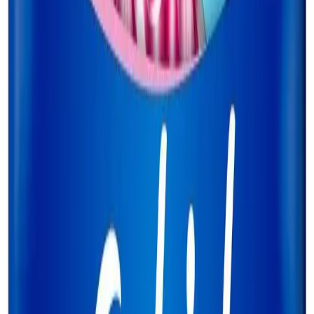
Çok Amaçlı Kullanım
: Kış aylarında hırka veya ceket altına,
yaz aylarında ise günlük kıyafetlerle kolayca kombinlenebilir.
Güvenlik ve Hijyen
: Uzun ve hijyenik tasarımı, kullanıcıya
güven sağlar ve hijyenik bir kullanım sunar.
Müşteri Geri Bildirimleri ve Değerlendirmeleri
Ürünün kullanıcılarından alınan geri bildirimler, genel memnuniyet
seviyesinin oldukça yüksek olduğunu göstermektedir. Yüzde 4.7
gibi etkileyici bir derecelendirmeye ulaşan ürün, kullanıcıların
beğenisini kazanmıştır.
Olumlu Yönler
: Çok güzel ve hafif olmaları, özellikle kış
aylarında hırka veya ceket altında rahatlıkla kullanılabilmeleri
öne çıkar.
Negatif Yönler
: Alt yapışkanlığının az olması ve kayma
yapabilmesi, bazı kullanıcılar tarafından küçük çaplı bir sorun
olarak dile getirilmiştir. Ancak, bu durum genellikle kullanım
alışkanlığıyla giderilebilir.
Ürünün Üretim ve Menşei