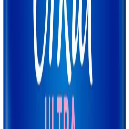
🛒
Hepsiburada
🛍️
Trendyol
Seçili Platform:
Trendyol
ℹ️ Sadece Trendyol'da fiyat mevcut
Gün başına
✗
Hafta başına
✗
Ay başına
✗
Yıl başına
Yıl Başına Fiyatlar
Min Fiyat
246.94
TL
Max Fiyat
249.00
TL
Min İndirim
0.0
%
Max İndirim
0.0
%