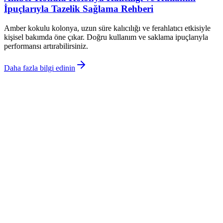
İpuçlarıyla Tazelik Sağlama Rehberi
Amber kokulu kolonya, uzun süre kalıcılığı ve ferahlatıcı etkisiyle
kişisel bakımda öne çıkar. Doğru kullanım ve saklama ipuçlarıyla
performansı artırabilirsiniz.
Daha fazla bilgi edinin
©
Kozmikat
2026
Site bölümleri
Ana Sayfa
Kategoriler
Etiketler
Yazarlar
Genel sayfalar
Hakkımızda
Kullanım Şartları
Gizlilik Politikası