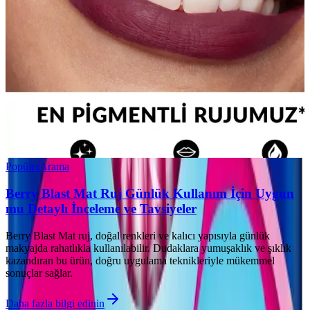
Popüler
Arama
Berry Blast Mat Ruj Günlük Kullanım İçin Uygun
mu Detaylı İnceleme ve Tavsiyeler
Berry Blast Mat ruj, doğal renkleri ve kalıcı yapısıyla günlük
makyajda rahatlıkla kullanılabilir. Dudaklara yumuşaklık ve şıklık
kazandıran bu ürün, doğru uygulama teknikleriyle mükemmel
sonuçlar sağlar.
Daha fazla bilgi edinin