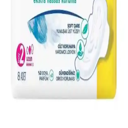
Orkid Platinum Normal Hijyenik Pedler: Yüksek
Emicilik ve Gün Boyu Konfor Sağlar
Orkid Platinum hijyenik ped, yüksek emicilik, sızdırmazlık ve
konfor sunar. Yumuşak yüzeyi ve hoş kokusuyla gün boyunca
tazelik sağlar, kullanıcı memnuniyetini artırır.
Kotex Ultra Single Normal Günlük Hijyen Pedleri
Güvenilir ve Konforlu Kullanım İçin
Kotex Ultra Single Normal, anti alerjik özelliği ve ultra kanatlı
yapısıyla günlük hijyen için güvenilir ve konforlu bir tercih sunar.
8'li paket, hassas ciltlere uygun, yüksek kullanıcı memnuniyeti
sağlar.
Sleepy Natural Soft Ekstra Yumuşak Ped: Günlük
Konfor ve Güvenlik İçin Uygun Seçenek
Sleepy Natural Soft ped, hassas ciltler için uygun, yumuşak ve
güvenilir günlük hijyen ürünüdür. Pratik kullanımıyla konfor ve
hijyen sağlar, yüksek memnuniyetle tercih edilir.
Hassas Ciltler İçin Güvenli ve Konforlu Hijyenik
Pedler Ürün Özellikleri ve Kullanım Tavsiyeleri