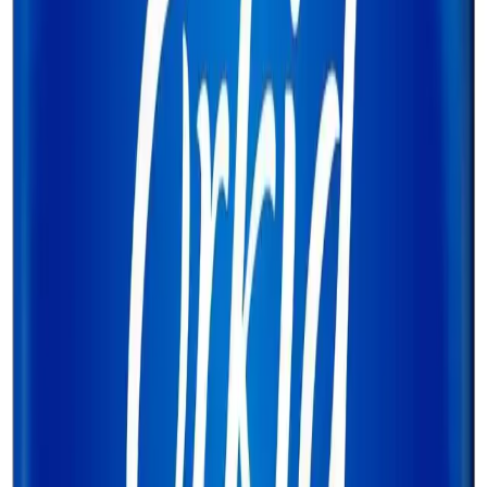
Yüksek kalite standartlarına sahip olan bu pedler, Amerika Birleşik
Devletleri menşeilidir. Uzun ve hijyenik yapısı, çeşitli kullanım
alanlarıyla öne çıkar ve güvenilirliğiyle bilinir.
Sonuç ve Tavsiyeler
Orkid Ultra Ekstra Hijyenik Ped Uzun, günlük hijyen ihtiyaçlarınızı
karşılamak ve kendinizi güvende hissetmek için ideal bir seçenektir.
Hafifliği ve uzun tasarımıyla hareket özgürlüğünüzü kısıtlamadan
güvenle kullanabilirsiniz. Her kullanımdan sonra 15 gün içinde
ücretsiz iade imkanı ile kullanıcı memnuniyetine önem verilmektedir.
Günlük hijyeninizi sağlamak ve kendinizi güvende hissetmek için
bu ürünü tercih edebilirsiniz.
Son Söz
Sağlıklı ve güvenli bir yaşam için, hijyenik ped seçiminizde kalite ve
konforu bir arada sunan Orkid Ultra Ekstra Hijyenik Ped Uzun,
sizin en iyi yardımcınız olmaya hazırdır. Her detayında kalite ve
özen barındıran bu ürün, günlük ihtiyaçlarınızın en doğru adresidir.
Fiyat Bilgileri
Farklı platformlardaki fiyat trendleri