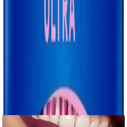
Product ID:
orkid-ultra-ekstra-hijyenik-ped-uzun-22-li-gunluk-
guvenlik-ve-konfor-icin-tasarlandi
Tarih:
2026-08-09
Paylaş:
f
𝕏
Yorumlar:
Yorum
0
Beğen
Ayın popüler yazıları