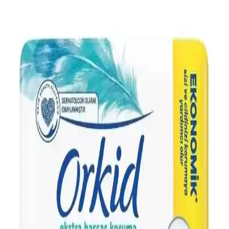
ve helal sertifikasıyla güvenle kullanılabilir.
Kotex Tekli Gece Hijyenik Ped: Konfor ve Güvenlik
İçin Güçlü Bir Çözüm
Kotex Tekli Gece Hijyenik Ped, anti alerjik özelliği ve 24 saat
koruma ile gece kullanımı için ideal, hijyenik ve pratik bir kadın
hijyen ürünüdür.
Sleepy Bio Natural Plus hijyenik ped: organik, uzun
ve hassas ciltlere uygun güvenilir ürün
Sleepy Bio Natural Plus hijyenik ped, organik yapısı ve uzun
tasarımıyla hassas ciltlere uygun, yüksek konfor ve güvenlik sunar,
sızıntı ve koku yapmaz, kullanıcı memnuniyeti yüksektir.
Orkid Ultra Extra Uzun Hijyenik Pedler 7'li Paket
Günlük Kullanım İçin Güvenli ve Konforlu
Orkid Ultra Extra hijyenik pedler, yüksek emicilik, güçlü
yapışkanlar ve hassas cilt uyumu ile günlük kullanımda güven ve
konfor sunar, kuru ve ferah hissettirir.