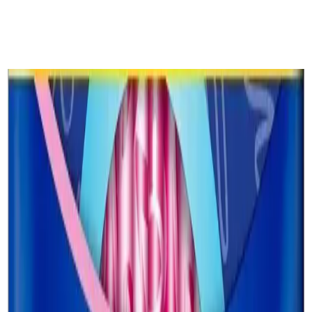
Hassas ciltlere uygun hijyenik pedler, hafif ve hipoalerjenik
malzemeleriyle tahrişi önler, günlük kullanımda rahatlık ve güven
sağlar, doğru kullanım ve bakım önerileriyle cilt sağlığını korur.
Ürün Özellikleri ve Avantajları
Tasarım ve Kullanım Kolaylığı
Uzunluk
: Standart pedlere kıyasla daha uzun yapısı, ekstra
koruma sağlar.
İçerik ve Malzeme Kalitesi
: Yüksek kaliteli, hafif ve
yumuşak dokusu, cilt dostudur ve gün boyu konfor sunar.
Hapsetme Gücü
: Güçlü yapısı sayesinde sızıntıya karşı
yüksek direnç gösterir.
Günlük Hayatta Pratiklik
Hafiflik ve Kalınlık
: Çok kalın olmayan yapısı, hareket
ederken rahatsızlık vermez.