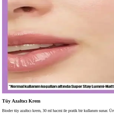
Curel yoğun nemlendirici krem, hassas ve kuru ciltler için kokusuz, hı
Yapay Zeka ile Kozmetik Sektöründe Yenilikler ve 
Kozmetik endüstrisinde yapay zeka, ürün geliştirmeden müşteri deneyi
Gözaltı Kapatıcısında Doğal Görünüm İçin Ürün Seç
Gözaltı kapatıcısı seçimi ve uygulama teknikleriyle doğal görünüm yak
sağlayabilirsiniz.
Ağız Bakımı ve Hijyenin Temel Unsurları: Günlük Di
Diş macunu ve diş fırçası, ağız hijyeninin temel taşlarıdır. Florür içeren
Uzun Süre Kalıcı ve Doğal Mat Fondötenler: Günlük K
Kalıcı ve doğal görünüm sunan mat fondötenler, suya ve tere dayanıklı
Tüy Azaltıcı Krem
Bioder tüy azaltıcı krem, 30 ml hacmi ile pratik bir kullanım sunar. Ür