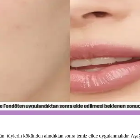
zlı emilen bir nemlendirme sunar. Kullanıcılar kuruluk ve pürüzlerde iyi
Sunduğu Faydalar
mine kadar birçok alanda devrim yaratıyor. Sürdürülebilirlik ve inovas
imi ve Uygulama Yöntemleri
alamak için hafif ürünler ve doğru uygulama yöntemleri önemlidir. İnce
ş Temizliği ve Koruyucu Ürünler
 ürünler dişleri güçlendirir, düzenli kullanım sağlıklı gülüşler sağlar.
ullanım İçin En İyi Seçenekler ve İpuçları
 formülleriyle gün boyu tazelik sağlar. Cilt tipine uygun seçenekler v
ün, tüylerin kökünden alındıktan sonra temiz cilde uygulanmalıdır. Aşağı