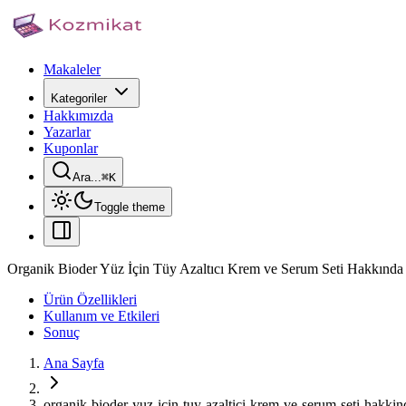
Makaleler
Kategoriler
Hakkımızda
Yazarlar
Kuponlar
Ara...
⌘
K
Toggle theme
Organik Bioder Yüz İçin Tüy Azaltıcı Krem ve Serum Seti Hakkında 
Ürün Özellikleri
Kullanım ve Etkileri
Sonuç
Ana Sayfa
organik-bioder-yuz-icin-tuy-azaltici-krem-ve-serum-seti-hakkind