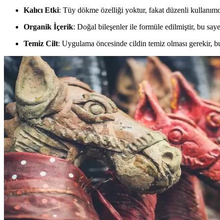
Kalıcı Etki
: Tüy dökme özelliği yoktur, fakat düzenli kullanımda 
Organik İçerik
: Doğal bileşenler ile formüle edilmiştir, bu say
Temiz Cilt
: Uygulama öncesinde cildin temiz olması gerekir, bu 