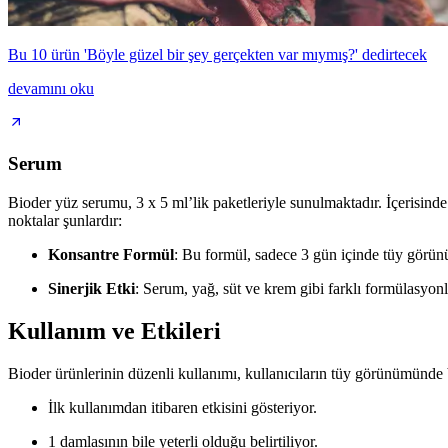
Bu 10 ürün 'Böyle güzel bir şey gerçekten var mıymış?' dedirtecek
devamını oku
Serum
Bioder yüz serumu, 3 x 5 ml’lik paketleriyle sunulmaktadır. İçerisin
noktalar şunlardır:
Konsantre Formül
: Bu formül, sadece 3 gün içinde tüy görü
Sinerjik Etki
: Serum, yağ, süt ve krem gibi farklı formülasyonla
Kullanım ve Etkileri
Bioder ürünlerinin düzenli kullanımı, kullanıcıların tüy görünümünde be
İlk kullanımdan itibaren etkisini gösteriyor.
1 damlasının bile yeterli olduğu belirtiliyor.