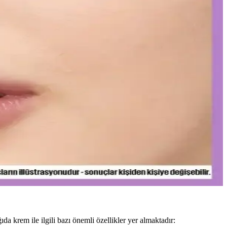
leşme gözlemlerken, bazı ciltlerde olumsuz reaksiyonlar görülebilir.
yonun anahtarı olan bu teknolojiyi yakından inceleyin.
 katmanlar ve uygun tonlar ile göz altlarınızda doğal parlaklık
e doğru uygulama ipuçlarıyla makyajınızı mükemmelleştirin.
da krem ile ilgili bazı önemli özellikler yer almaktadır: