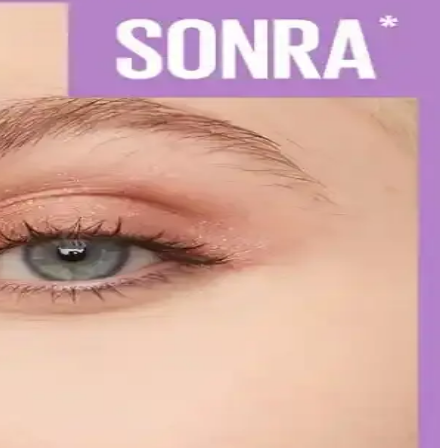
iş sağlığınızı koruyun.
izi vurgulayın.
leriyle uzun süre şık ve bakımlı kalabilirsiniz.
ır çizimi ve kat kat uygulama ile mükemmel görünüm elde edin.
arak etiketleyerek uyum sağlıyor. Bu strateji, tüketici bilincini