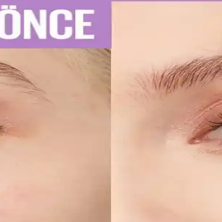
e Kullanım İpuçları
u diş macunu seçimi ve düzenli kullanım önemlidir. Uzman önerileriyle d
atik Kullanım İpuçları
re kalıcı ve net çizgiler sağlar. Uygulama ve bakım ipuçlarıyla gözlerin
ellerinin Detaylı Analizi
lıcı ojeler arasında öne çıkar. Bu modellerin özellikleri ve bakım öneri
 Dudaklara Ulaşın
doğru uygulama teknikleri ve bakım önerileri. Dudakların temizliği, sın
uyucu Düzenlemelerine Uyum Stratejileri
elerine, ürünlerini güneş koruyucu yerine cilt jeli veya makyaj bazı ol
iltler İçin Etkili Nemlendirme Çözümü