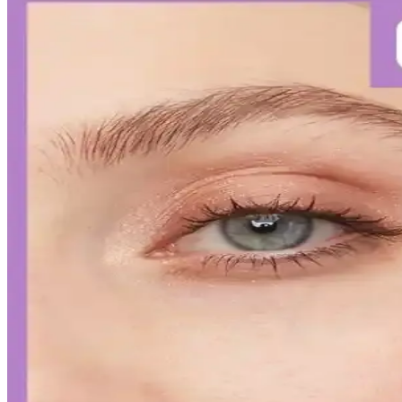
Diş Hassasiyetini Azaltan Doğru Diş Macunu Seçimi v
Diş hassasiyetini hafifletmek ve sağlıklı bir gülüşe ulaşmak için doğr
Kalıcı Kalem Göz Makyajı: Uzun Süre Dayanan ve Pr
Kalıcı kalem göz makyajı, suya ve tere dayanıklı formülleriyle uzun sü
Kalıcı Oje Seçenekleri: Nail Master M377 ve M378 Mod
Nail Master M377 ve M378 modelleri, dayanıklılık ve parlaklık sunan ka
İslak Ruj Uygulama ve Bakım İpuçlarıyla Mükemmel
İslak rujun güzelliğini ortaya çıkarmak ve kalıcılığını artırmak için 
Japon ve Kore Güzellik Markalarının FDA Güneş Kor
Japon ve Kore güzellik markaları, FDA'nın sıkı güneş koruyucu düzenlem
gerektiriyor.
Curel Yoğun Nemlendirici Krem: Hassas ve Sorunlu C