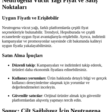
Neutrogena Vücut Yağı Fiyat ve Satış
Noktaları
Uygun Fiyatlı ve Erişilebilir
Neutrogena vücut yağı, farklı platformlarda çeşitli fiyat
seçenekleriyle bulunabilir. Trendyol, Hepsiburada ve çeşitli
eczanelerde uygun fiyat avantajlarıyla erişilebilir. Ayrıca, indirimli
kampanyalar ve promosyonlar sayesinde cilt bakımında kaliteyi
uygun fiyatla yakalayabilirsiniz.
Satın Alma İpuçları
Düzenli takip
: Kampanyaları ve indirimleri takip ederek,
ürünleri daha ekonomik fiyatlara edinebilirsiniz.
Kullanıcı yorumları
: Ürün hakkında detaylı bilgi ve gerçek
kullanıcı deneyimlerine ulaşmak için yorumlar ve
değerlendirmeleri inceleyin.
Güvenilir satıcılar
: Orijinal ürünler almak için güvenilir
platformlardan alışveriş yapmayı tercih edin.
Sonuç: Cilt Sağlığınız İçin Neutrogena