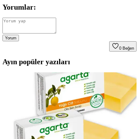
Yorumlar:
Yorum
0
Beğen
Ayın popüler yazıları