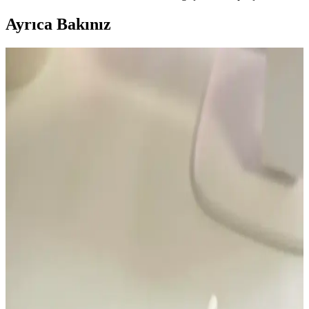
Ayrıca Bakınız
Sülfür Sabunu ile Sırt Aknesi Tedavisi: Etkiler,
Kullanım ve Öneriler
Sülfür sabunu, özellikle mantar kaynaklı sırt aknesinde etkili bir
tedavi seçeneği olarak öne çıkıyor. Kullanım sıklığı ve nemlendirme
önerileri ile cilt sağlığı korunmalı.
Göğüs Bölgesinde Akne ve Cilt Lekeleri: Nedenleri,
Tedavi Yöntemleri ve Bakım Önerileri
Göğüs bölgesinde akne ve cilt lekelerinin nedenleri arasında
folikülit, ter birikimi ve kozmetik ürünler yer alır. Doğru bakım ve
dermatolojik tedavi ile sorunlar kontrol altına alınabilir.
Yaşlı Ciltlerde Makyajın Kırışıklıklara Yerleşmesini
Önleme Yöntemleri ve Ürün Seçimi
Yaşlanma ile makyajın kırışıklıklara dolması kuru ciltlerde daha