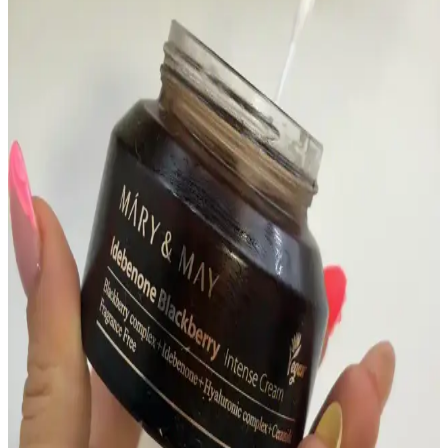
belirgindir. Doğru nemlendirme, uygun ürün seçimi ve minimal
uygulama teknikleriyle bu sorun azaltılabilir.
Kuru Ciltlerde Makyaj Problemleri ve Çözüm
Yöntemleri: hEDS ve Cilt Bariyeri
Kuru cilt ve hEDS gibi durumlarda makyajın topaklanması ve
çizgilenmesi sorunları, doğru ürün seçimi ve cilt bakım teknikleriyle
önlenebilir. Nemlendirme ve uygun uygulama önemlidir.
Eqqualberry ve S Nature Toner Karşılaştırması:
Nemlendirme ve Nazik Eksfoliasyon Özellikleri
Eqqualberry ve S Nature tonikler, karma ve kuru ciltlere yönelik
farklı nemlendirme ve eksfoliasyon özellikleri sunar. Kullanıcı
yorumları ve içerik analizleri, her iki ürünün avantajlarını ve dikkat
edilmesi gereken noktaları ortaya koyuyor.
Gözenek Görünümünü Azaltmak İçin Asya Güzellik
Ürünleri ve Bakım Yöntemleri
Gözeneklerin görünümünü azaltmak için yağ kontrolü, nazik
temizleyiciler ve nemlendirme önemlidir. Retinoidler, BHA ve kil
maskeleri gibi Asya güzellik ürünleri düzenli kullanımda etkili