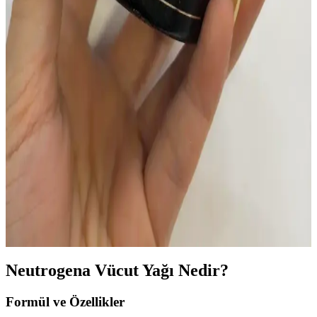
sonuçlar sunar.
Gözenek Görünümünü Azaltmak İçin Etkili Ürünler
ve Bakım Yöntemleri
Gözenek görünümünü azaltmak için nem dengesi, kimyasal
eksfoliasyon ve uygun temizleyicilerle etkili bakım yöntemleri
sunulmaktadır. Doğru ürün seçimi ve düzenli uygulama önemlidir.
Mary'n'May Idebenone Blackberry Intense Krem:
Çok Yönlü Cilt Bakımında Nemlendirici ve Besleyici
Etkiler
Mary'n'May Idebenone Blackberry Intense krem, jel-krem yapısı ve
nemlendirme özellikleriyle farklı cilt tiplerine uyum sağlar. Kullanıcı
deneyimleri çeşitlilik gösterirken, alerjik reaksiyon ve formülasyon
farkları dikkate alınmalıdır.
Neutrogena Vücut Yağı Nedir?
Formül ve Özellikler