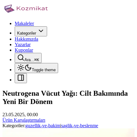
Makaleler
Kategoriler
Hakkımızda
Yazarlar
Kuponlar
Ara...
⌘
K
Toggle theme
Neutrogena Vücut Yağı: Cilt Bakımında
Yeni Bir Dönem
23.05.2025, 00:00
Ürün Karşılaştırmaları
Kategoriler:
guzellik-ve-bakim
|
saglik-ve-beslenme