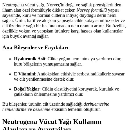
Neutrogena vücut yağı, Norveç'in doğa ve sağlık prensiplerinden
ilham alan özel formülüyle dikkat çeker.
Norveç formüllü
yapısı
sayesinde, kuru ve normal ciltlerin ihtiyaç duyduğu derin nemi
sağlar. Ürün, hafif ve akışkan yapısıyla cilde kolayca nüfuz eder ve
cilt üzerinde yağlı bir his bırakmadan nem oranını artırır. Bu özellik,
özellikle yoğun ve yapışkan ürünlere karşı hassas olan kullanıcılar
için büyük avantaj sağlar.
Ana Bileşenler ve Faydaları
Hyaluronik Asit
: Ciltte yoğun nem tutmaya yardımcı olur,
kuru bölgelerin yumuşamasını sağlar.
E Vitamini
: Antioksidan etkisiyle serbest radikallerle savaşır
ve cilt yenilenmesine destek olur.
Doğal Yağlar
: Cildin elastikiyetini koruyarak, kuruluk ve
çatlakların önlenmesine yardımcı olur.
Bu bileşenler, ürünün cilt üzerinde sağladığı
derinlemesine
nemlendirme
ve
beslenme
etkisinin temelini oluşturur.
Neutrogena Vücut Yağı Kullanım
Alanları ve Avantajları