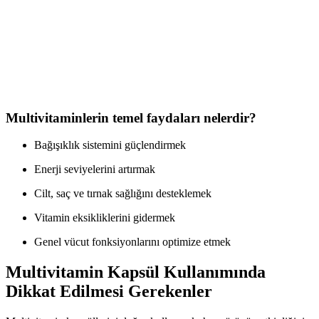
Orzax Multivitamin ve Takviye Ürünleri: Sağlık ve
Güzellik İçin Güvenilir Seçenekler
Orzax, yüksek kalite multivitamin ve takviye ürünleriyle cilt
sağlığını destekler, bağışıklığı güçlendirir ve enerji seviyelerini artırır.
Güvenilir ürünleriyle sağlıklı yaşamın vazgeçilmez adresi.
Multivitaminlerin temel faydaları nelerdir?
Bağışıklık sistemini güçlendirmek
Enerji seviyelerini artırmak
Cilt, saç ve tırnak sağlığını desteklemek
Vitamin eksikliklerini gidermek
Genel vücut fonksiyonlarını optimize etmek
Multivitamin Kapsül Kullanımında
Dikkat Edilmesi Gerekenler