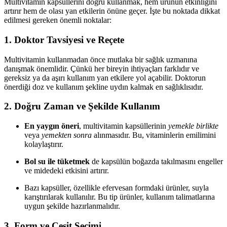
Multivitamin kapsüllerini doğru kullanmak, hem ürünün etkinliğini
artırır hem de olası yan etkilerin önüne geçer. İşte bu noktada dikkat
edilmesi gereken önemli noktalar:
1.
Doktor Tavsiyesi ve Reçete
Multivitamin kullanmadan önce mutlaka bir sağlık uzmanına
danışmak önemlidir. Çünkü her bireyin ihtiyaçları farklıdır ve
gereksiz ya da aşırı kullanım yan etkilere yol açabilir. Doktorun
önerdiği doz ve kullanım şekline uydın kalmak en sağlıklısıdır.
2.
Doğru Zaman ve Şekilde Kullanım
En yaygın öneri
, multivitamin kapsüllerinin
yemekle birlikte
veya
yemekten sonra
alınmasıdır. Bu, vitaminlerin emilimini
kolaylaştırır.
Bol su ile tüketmek
de kapsülün boğazda takılmasını engeller
ve midedeki etkisini artırır.
Bazı kapsüller, özellikle efervesan formdaki ürünler, suyla
karıştırılarak kullanılır. Bu tip ürünler, kullanım talimatlarına
uygun şekilde hazırlanmalıdır.
3.
Form ve Çeşit Seçimi