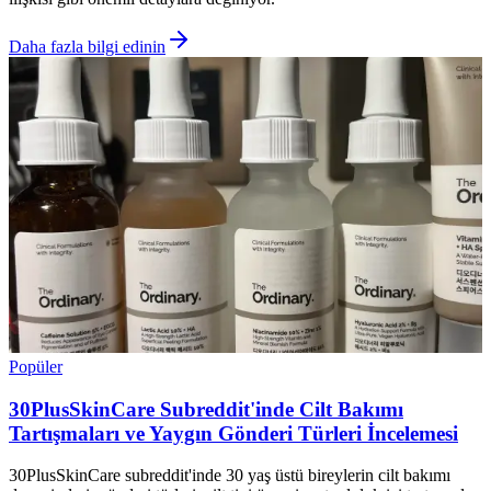
Daha fazla bilgi edinin
Popüler
30PlusSkinCare Subreddit'inde Cilt Bakımı
Tartışmaları ve Yaygın Gönderi Türleri İncelemesi
30PlusSkinCare subreddit'inde 30 yaş üstü bireylerin cilt bakımı