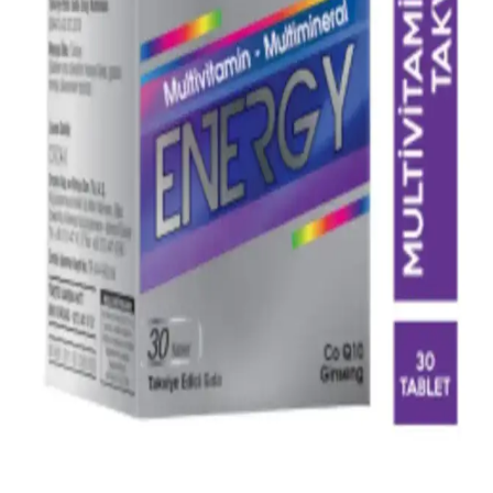
fiyat ve yüksek kalite sunar.
Multivitaminlerin Kozmetik ve Sağlık Üzerindeki
Etkileri Bilimsel Yaklaşımla İnceleniyor
Multivitaminler, cilt, saç ve tırnak sağlığını desteklerken yaşlanma
belirtilerini geciktirir. Doğru ürün seçimi ve düzenli kullanım önemli,
uzman tavsiyesi alınmalı.
Kozmetik Ürünlerde Multivitaminlerin Kullanımı ve
Sağladığı Faydalar Hakkında Güncel Bilgiler
Kozmetik ürünlerde multivitaminlerin rolü, içerikleri ve etkileri
hakkında bilinmeyenler ve bilimsel bilgiler. Cilt sağlığını koruyan
vitaminlerin kullanımı ve gelecekteki araştırma alanları.
Orzax Multivitaminin Güzellik ve Cilt Sağlığı
Üzerindeki Etkileri Analizi
Orzax multivitaminin içerikleri ve güzellik üzerindeki olası etkileri
hakkında genel bilgiler, içeriklerin potansiyel faydaları ve kullanım
alanları hakkında detaylar içerir.