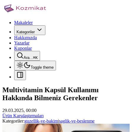
Makaleler
Kategoriler
Hakkımızda
Yazarlar
Kuponlar
Ara...
⌘
K
Toggle theme
Multivitamin Kapsül Kullanımı
Hakkında Bilmeniz Gerekenler
29.03.2025, 00:00
Ürün Karşılaştırmaları
Kategoriler:
guzellik-ve-bakim
|
saglik-ve-beslenme