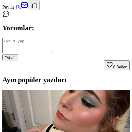
Paylaş:
f
𝕏
Yorumlar:
Yorum
0
Beğen
Ayın popüler yazıları