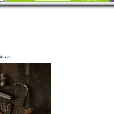
nfor ve Güvenlik İçin Uygun Seçenek
ir günlük hijyen ürünüdür. Pratik kullanımıyla konfor ve hijyen sağlar,
eliyor.