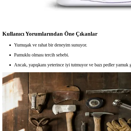
Sleepy Natural Soft Ekstra Yumuşak Ped: Günlük Ko
Sleepy Natural Soft ped, hassas ciltler için uygun, yumuşak ve güvenil
Kullanıcı Yorumlarından Öne Çıkanlar
Yumuşak ve rahat bir deneyim sunuyor.
Pamuklu olması tercih sebebi.
Ancak, yapışkanı yeterince iyi tutmuyor ve bazı pedler yamuk g