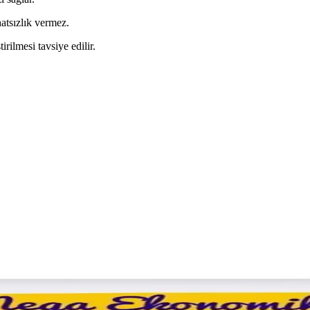
atsızlık vermez.
irilmesi tavsiye edilir.
ilir ve Ekonomik Günlük Hijyen Çözümü
 tazelik ve güven sağlar. Ekonomik 100'lü paket, hafifliği ve gizlilik 