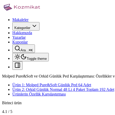
Makaleler
Kategoriler
Hakkımızda
Yazarlar
Kuponlar
Ara...
⌘
K
Toggle theme
Molped Pure&Soft ve Orkid Günlük Ped Karşılaştırması: Özellikler v
Ürün 1: Molped Pure&Soft Günlük Ped 64 Adet
Ürün 2: Orkid Günlük Normal 48 Li 4 Paket Toplam 192 Adet
Ürünlerin Özellik Karşılaştırması
Birinci ürün
4.1
/
5