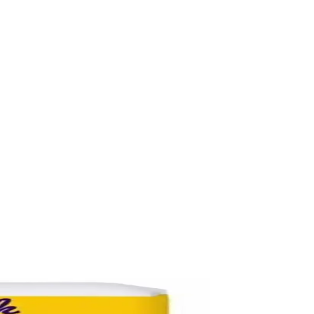
odaklı tasarımıyla günlük hijyenin vazgeçilmezidir.