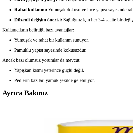
Rahat kullanım:
Yumuşak dokusu ve ince yapısı sayesinde rah
Düzenli değişim önerisi:
Sağlığınız için her 3-4 saatte bir değişt
Kullanıcıların belirttiği bazı avantajlar:
Yumuşak ve rahat bir kullanım sunuyor.
Pamuklu yapısı sayesinde kokusuzdur.
Ancak bazı olumsuz yorumlar da mevcut:
Yapışkan kısmı yeterince güçlü değil.
Pedlerin bazıları yamuk şekilde gelebiliyor.
Ayrıca Bakınız
Orkid Yaprak Günlük Ped 100'lü: Hafif, Nefes Alab
Orkid Yaprak Günlük Ped, ince ve nefes alabilen yapısıyla gün boyunca