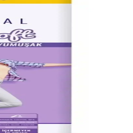
ımda güven ve konfor sağlar.
u günlük ped çözümüdür.
hafifliği ve rahatlığıyla günlük ihtiyaçlarına çözüm sunar.
e ferah hissettirir.
 tercih edilir.
zelik sağlar.