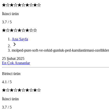
İkinci ürün
3.7
/
5
Ana Sayfa
molped-pure-soft-ve-orkid-gunluk-ped-karsilastirmasi-ozellikler
25 Şubat 2025
En Çok Arananlar
Birinci ürün
4.1
/
5
İkinci ürün
3.7
/
5