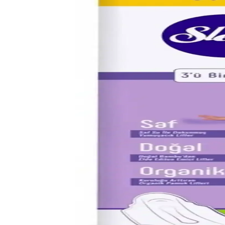
Orkid Extra Hassas Koruma Uzun Pedler: Günlük Ku
Orkid Extra Hassas Koruma Uzun Pedler, hassas ciltler için parfüm v
Molped Pure Soft Ince Günlük Ped: Hassas Ciltler İçi
Molped Pure Soft Ince Günlük Ped, doğal pamuk içeriği ve nefes alabile
Molped Aktif Günler Günlük Ped: İnce ve Nefes Ala
Molped Aktif Günler Günlük Ped, ince yapısı ve nefes alabilen özelliğiy
Orkid Ultra Extra Uzun Hijyenik Pedler 7'li Paket G
Orkid Ultra Extra hijyenik pedler, yüksek emicilik, güçlü yapışkanlar 
Günlük Hayatta Konfor ve Güvenlik Sağlayan Uzun P
Uzun pedler, kadınların hijyen ve konforunu artırır, sızıntı önleyici te
Orkid Günlük Ped Deofresh Normal 40 Adet Ekonomi
Orkid Günlük Ped Deofresh Normal, 40 adetlik ekonomik paketle, yükse