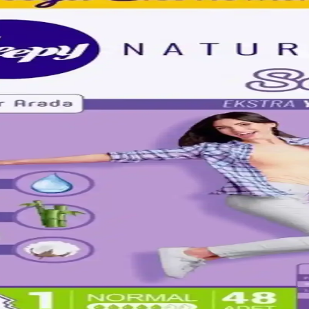
llanım İçin Güvenilir ve Konforlu Hijyen Ürünü
e boya içermeden, yüksek emicilik ve sızdırmazlık sunar, günlük kullan
n Doğal ve Nefes Alabilir Konfor
n yapısıyla hassas ciltler için ideal, 4.5 yıldızlı, güvenli ve konforl
bilen Tasarımıyla Günlük Hijyen Çözümü
le gün boyu konfor sağlar, hijyen ve cilt sağlığını korur. Kullanıcılar, 
ünlük Kullanım İçin Güvenli ve Konforlu
ve hassas cilt uyumu ile günlük kullanımda güven ve konfor sunar, kuru v
edler ve Kullanım İpuçları
knolojilerle güven sağlar, çeşitli markalar ve modellerle günlük kullanımda
k Paket ile Günlük Konfor ve Güvenlik
k konfor, nefes alabilen yapısı ve kötü koku kontrolü ile gün boyu ta