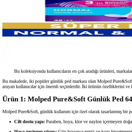
Bu koleksiyonda kullanıcıların en çok aradığı ürünleri, markalar
Bu makalede, iki popüler günlük ped markası olan Molped Pure&Soft ve
arayan kullanıcılar için önemli seçimlerdir. İki ürünün özelliklerini 
Ürün 1: Molped Pure&Soft Günlük Ped 64
Molped Pure&Soft, günlük kullanım için özel olarak tasarlanmış bir p
Cilt dostu yapı:
Paraben, boya, klor ve naylon içermeyen doğal 
Hava geçirgen yüzey:
Gün boyunca temiz ve kuru hissetmenizi