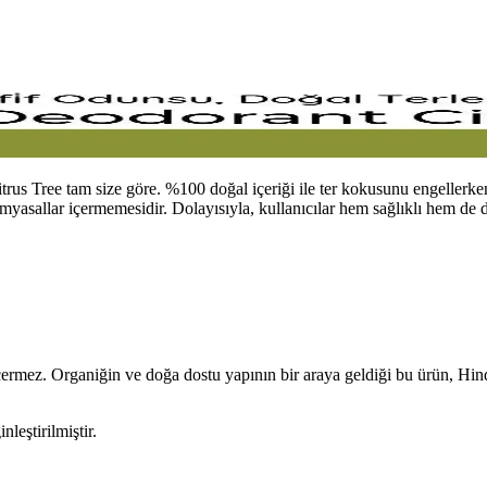
itrus Tree tam size göre. %100 doğal içeriği ile ter kokusunu engeller
imyasallar içermemesidir. Dolayısıyla, kullanıcılar hem sağlıklı hem de 
çermez. Organiğin ve doğa dostu yapının bir araya geldiği bu ürün, Hindist
leştirilmiştir.