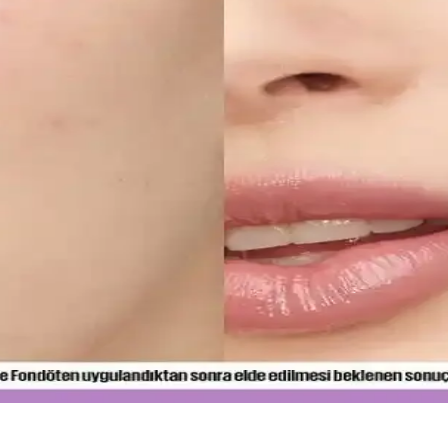
iltler İçin Etkili Nemlendirme Çözümü
zlı emilen bir nemlendirme sunar. Kullanıcılar kuruluk ve pürüzlerde iyi
Sunduğu Faydalar
mine kadar birçok alanda devrim yaratıyor. Sürdürülebilirlik ve inovas
imi ve Uygulama Yöntemleri
alamak için hafif ürünler ve doğru uygulama yöntemleri önemlidir. İnce
ş Temizliği ve Koruyucu Ürünler
 ürünler dişleri güçlendirir, düzenli kullanım sağlıklı gülüşler sağlar.
ullanım İçin En İyi Seçenekler ve İpuçları
 formülleriyle gün boyu tazelik sağlar. Cilt tipine uygun seçenekler v