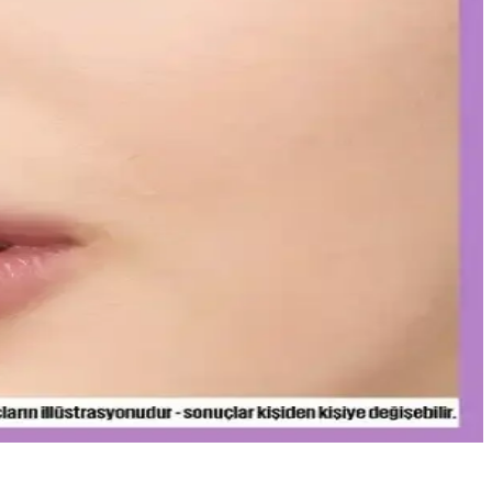
leşme gözlemlerken, bazı ciltlerde olumsuz reaksiyonlar görülebilir.
yonun anahtarı olan bu teknolojiyi yakından inceleyin.
 katmanlar ve uygun tonlar ile göz altlarınızda doğal parlaklık
e doğru uygulama ipuçlarıyla makyajınızı mükemmelleştirin.