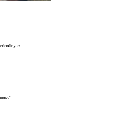
erlendiriyor:
sunuz."