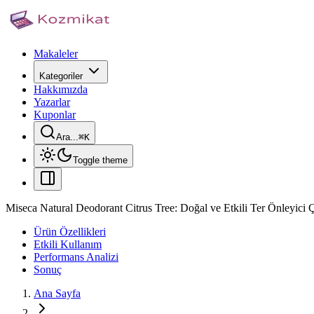
Makaleler
Kategoriler
Hakkımızda
Yazarlar
Kuponlar
Ara...
⌘
K
Toggle theme
Miseca Natural Deodorant Citrus Tree: Doğal ve Etkili Ter Önleyici
Ürün Özellikleri
Etkili Kullanım
Performans Analizi
Sonuç
Ana Sayfa