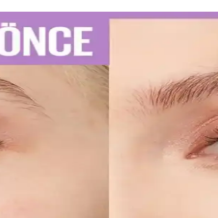
e Kullanım İpuçları
u diş macunu seçimi ve düzenli kullanım önemlidir. Uzman önerileriyle d
atik Kullanım İpuçları
re kalıcı ve net çizgiler sağlar. Uygulama ve bakım ipuçlarıyla gözlerin
ellerinin Detaylı Analizi
lıcı ojeler arasında öne çıkar. Bu modellerin özellikleri ve bakım öneri
 Dudaklara Ulaşın
doğru uygulama teknikleri ve bakım önerileri. Dudakların temizliği, sın
uyucu Düzenlemelerine Uyum Stratejileri
elerine, ürünlerini güneş koruyucu yerine cilt jeli veya makyaj bazı ol