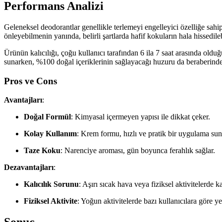
Performans Analizi
Geleneksel deodorantlar genellikle terlemeyi engelleyici özelliğe sa
önleyebilmenin yanında, belirli şartlarda hafif kokuların hala hissedileb
Ürünün kalıcılığı, çoğu kullanıcı tarafından 6 ila 7 saat arasında oldu
sunarken, %100 doğal içeriklerinin sağlayacağı huzuru da beraberinde 
Pros ve Cons
Avantajları
:
Doğal Formül
: Kimyasal içermeyen yapısı ile dikkat çeker.
Kolay Kullanım
: Krem formu, hızlı ve pratik bir uygulama sun
Taze Koku
: Narenciye aroması, gün boyunca ferahlık sağlar.
Dezavantajları
:
Kalıcılık Sorunu
: Aşırı sıcak hava veya fiziksel aktivitelerde kal
Fiziksel Aktivite
: Yoğun aktivitelerde bazı kullanıcılara göre ye