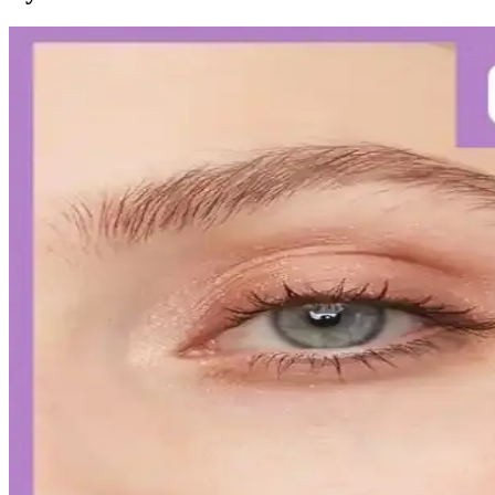
Diş Hassasiyetini Azaltan Doğru Diş Macunu Seçimi v
Diş hassasiyetini hafifletmek ve sağlıklı bir gülüşe ulaşmak için doğr
Kalıcı Kalem Göz Makyajı: Uzun Süre Dayanan ve Pr
Kalıcı kalem göz makyajı, suya ve tere dayanıklı formülleriyle uzun sü
Kalıcı Oje Seçenekleri: Nail Master M377 ve M378 Mod
Nail Master M377 ve M378 modelleri, dayanıklılık ve parlaklık sunan ka
İslak Ruj Uygulama ve Bakım İpuçlarıyla Mükemmel
İslak rujun güzelliğini ortaya çıkarmak ve kalıcılığını artırmak için 
Japon ve Kore Güzellik Markalarının FDA Güneş Kor
Japon ve Kore güzellik markaları, FDA'nın sıkı güneş koruyucu düzenlem
gerektiriyor.