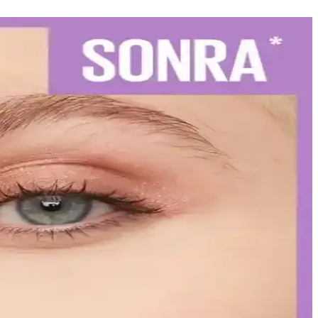
iş sağlığınızı koruyun.
izi vurgulayın.
leriyle uzun süre şık ve bakımlı kalabilirsiniz.
ır çizimi ve kat kat uygulama ile mükemmel görünüm elde edin.
arak etiketleyerek uyum sağlıyor. Bu strateji, tüketici bilincini