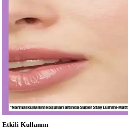
Curel Yoğun Nemlendirici Krem: Hassas ve Sorunlu C
Curel yoğun nemlendirici krem, hassas ve kuru ciltler için kokusuz, hı
Yapay Zeka ile Kozmetik Sektöründe Yenilikler ve 
Kozmetik endüstrisinde yapay zeka, ürün geliştirmeden müşteri deneyi
Gözaltı Kapatıcısında Doğal Görünüm İçin Ürün Seç
Gözaltı kapatıcısı seçimi ve uygulama teknikleriyle doğal görünüm yak
sağlayabilirsiniz.
Ağız Bakımı ve Hijyenin Temel Unsurları: Günlük Di
Diş macunu ve diş fırçası, ağız hijyeninin temel taşlarıdır. Florür içeren
Uzun Süre Kalıcı ve Doğal Mat Fondötenler: Günlük K
Kalıcı ve doğal görünüm sunan mat fondötenler, suya ve tere dayanıklı
Etkili Kullanım