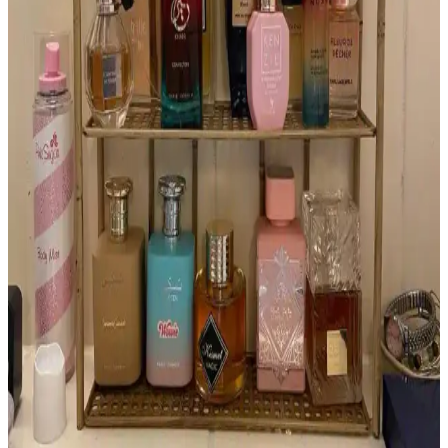
Duo parfüm şişesi, sade ve özgün görünümüyle dikkat çekiyor.
Reddit topluluğu bu tasarımı detaylıca tanımladı.
Mugler Aura Parfümü: Nadir Bulunan ve Özgün
Koku Deneyimi
Mugler Aura, özgün tasarımı ve benzersiz kokusuyla parfüm
koleksiyoncuları arasında özel bir yere sahiptir. Orijinal şişeleri
bulmak zor ve pahalıdır, farklı versiyonları geniş koku seçenekleri
sunar.
Yatmadan Önce Parfüm Kullanımı: Kişisel Terapi
ve Uyku Kalitesine Etkileri
Yatmadan önce parfüm kullanımı, kişisel terapi ve rahatlama sağlar.
Kokular uyku kalitesini artırabilir, kişisel mutluluğu destekler ve
parfümün etkin kullanımını mümkün kılar.
Parfüm Koleksiyonculuğu: Yeni Başlayanlar İçin
Seçim, Kullanım ve Saklama Rehberi
Parfüm koleksiyonculuğu, farklı koku profilleriyle kişisel zevkinizi
geliştirme fırsatı sunar. Mevsime uygun seçimler, parfümün gelişimi