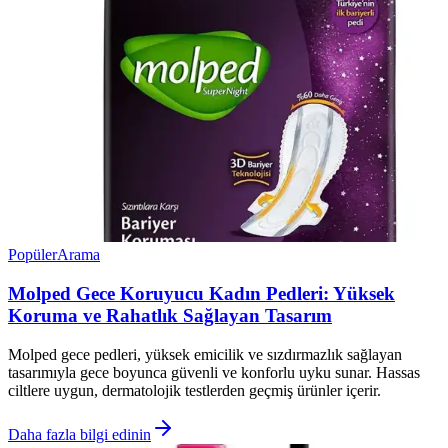
Popüler
Arama
Molped Gece Koruyucu Kadın Pedleri: Yüksek
Koruma ve Rahatlık Sağlayan Tasarım
Molped gece pedleri, yüksek emicilik ve sızdırmazlık sağlayan
tasarımıyla gece boyunca güvenli ve konforlu uyku sunar. Hassas
ciltlere uygun, dermatolojik testlerden geçmiş ürünler içerir.
Daha fazla bilgi edinin