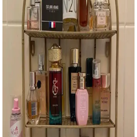
aromalar sunarak kalıcı ferahlık sağlar.
Harajuku Lovers G ve Glossier Fleur Parfümleri:
Tropikal Koku Benzerlikleri ve Nostalji
Harajuku Lovers G ve Glossier Fleur parfümleri, tropikal
hindistancevizi ve vanilya notalarıyla benzerlik gösterir. Her iki
parfümde yapay alt notalar nostaljik bir bağ oluşturur ve genç
kullanıcılar arasında popülerdir.
2010'ların Altın Renkli, Metalik ve Yatay Tasarımlı
Parfüm Şişeleri: Azzaro Duo İncelemesi
2010'larda öne çıkan altın renkli, metalik ve yatay tasarımlı Azzaro
Duo parfüm şişesi, sade ve özgün görünümüyle dikkat çekiyor.
Reddit topluluğu bu tasarımı detaylıca tanımladı.
Mugler Aura Parfümü: Nadir Bulunan ve Özgün
Koku Deneyimi
Mugler Aura, özgün tasarımı ve benzersiz kokusuyla parfüm
koleksiyoncuları arasında özel bir yere sahiptir. Orijinal şişeleri
bulmak zor ve pahalıdır, farklı versiyonları geniş koku seçenekleri