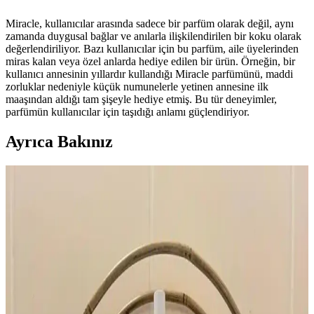
Miracle, kullanıcılar arasında sadece bir parfüm olarak değil, aynı
zamanda duygusal bağlar ve anılarla ilişkilendirilen bir koku olarak
değerlendiriliyor. Bazı kullanıcılar için bu parfüm, aile üyelerinden
miras kalan veya özel anlarda hediye edilen bir ürün. Örneğin, bir
kullanıcı annesinin yıllardır kullandığı Miracle parfümünü, maddi
zorluklar nedeniyle küçük numunelerle yetinen annesine ilk
maaşından aldığı tam şişeyle hediye etmiş. Bu tür deneyimler,
parfümün kullanıcılar için taşıdığı anlamı güçlendiriyor.
Ayrıca Bakınız
YSL Opium Orijinal Formülü ve Modern
Versiyonları Arasındaki Farklar ve Özellikleri
Yves Saint Laurent Opium parfümünün orijinal ve modern
versiyonları arasındaki formül ve tasarım farkları, kullanıcı
deneyimleri ve şişe etiketlerinin önemi detaylı şekilde inceleniyor.
Lattafa Parfümleri: Kalite, Kullanıcı Deneyimleri ve
Fiyat-Performans Değerlendirmesi