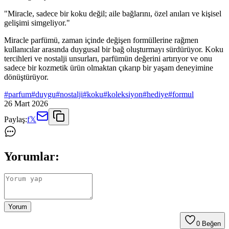
"Miracle, sadece bir koku değil; aile bağlarını, özel anıları ve kişisel
gelişimi simgeliyor."
Miracle parfümü, zaman içinde değişen formüllerine rağmen
kullanıcılar arasında duygusal bir bağ oluşturmayı sürdürüyor. Koku
tercihleri ve nostalji unsurları, parfümün değerini artırıyor ve onu
sadece bir kozmetik ürün olmaktan çıkarıp bir yaşam deneyimine
dönüştürüyor.
#
parfum
#
duygu
#
nostalji
#
koku
#
koleksiyon
#
hediye
#
formul
26 Mart 2026
Paylaş:
f
𝕏
Yorumlar:
Yorum
0
Beğen