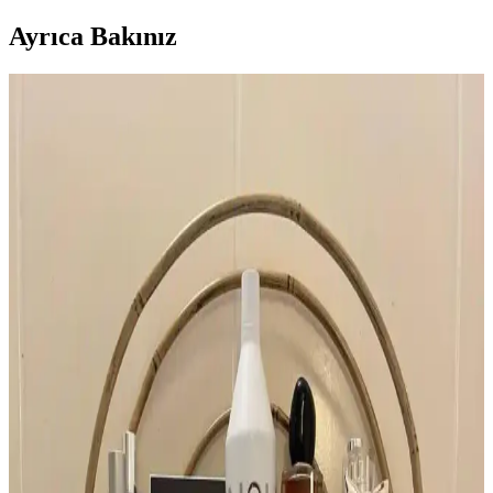
Ayrıca Bakınız
YSL Opium Orijinal Formülü ve Modern
Versiyonları Arasındaki Farklar ve Özellikleri
Yves Saint Laurent Opium parfümünün orijinal ve modern
versiyonları arasındaki formül ve tasarım farkları, kullanıcı
deneyimleri ve şişe etiketlerinin önemi detaylı şekilde inceleniyor.
Lattafa Parfümleri: Kalite, Kullanıcı Deneyimleri ve
Fiyat-Performans Değerlendirmesi
Lattafa parfümleri uygun fiyatları ve çeşitli koku profilleriyle dikkat
çekiyor. Kullanıcı deneyimleri kalite ve kalıcılık konusunda farklılık
gösterirken, macerasyon süreci öneriliyor.
İlkbahar İçin Katmanlı Parfüm ve Doğal Koku
Önerileriyle Ferah Aromalar
İlkbahar için yeşil çay, armut ve elma gibi taze notalarla katmanlama
yöntemiyle oluşturulan parfüm ve koku önerileri, doğal ve hafif