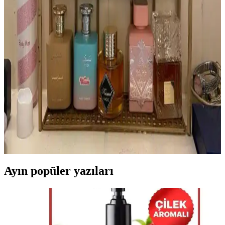
sunar.
Yatmadan Önce Parfüm Kullanımı: Kişisel Terapi
ve Uyku Kalitesine Etkileri
Yatmadan önce parfüm kullanımı, kişisel terapi ve rahatlama sağlar.
Kokular uyku kalitesini artırabilir, kişisel mutluluğu destekler ve
parfümün etkin kullanımını mümkün kılar.
Parfüm Koleksiyonculuğu: Yeni Başlayanlar İçin
Seçim, Kullanım ve Saklama Rehberi
Parfüm koleksiyonculuğu, farklı koku profilleriyle kişisel zevkinizi
geliştirme fırsatı sunar. Mevsime uygun seçimler, parfümün gelişimi
ve doğru saklama koşulları koleksiyonunuzu zenginleştirir.
Ayın popüler yazıları