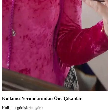
Soğuk alt tonlu açık tenliler için pembe, mauve ve nude tonlarında
doğal dudak renkleri ve uygun ürünler detaylıca inceleniyor. Günlük
kullanımda tercih edilen lip balmlar, rujlar ve glosslar ele alınıyor.
Dijital Kameralarla Işıltılı Makyajın Fotoğraflarda
Canlı ve Parlak Görünmesi
Dijital kameralar, metalik ve ışıltılı makyaj ürünlerinin yansımalarını
yüksek çözünürlükte yakalayarak makyajın fotoğraflarda canlı ve
parlak görünmesini sağlar. Doğru ürün seçimi ve ışıklandırma
önemlidir.
Mat Ruj Kullanarak Kaşlarda Canlı Renk ve
Yaratıcı Şekillendirme Teknikleri
Mat rujlar, kaşlarda canlı renkler ve doğal görünüm sağlar. Pudra ile
sabitleme, kalıcılığı artırır. Kuyruk kısmı şekillendirme gibi yaratıcı
tekniklerle kişisel ifade güçlenir.
Kullanıcı Yorumlarından Öne Çıkanlar
Kullanıcı görüşlerine göre: