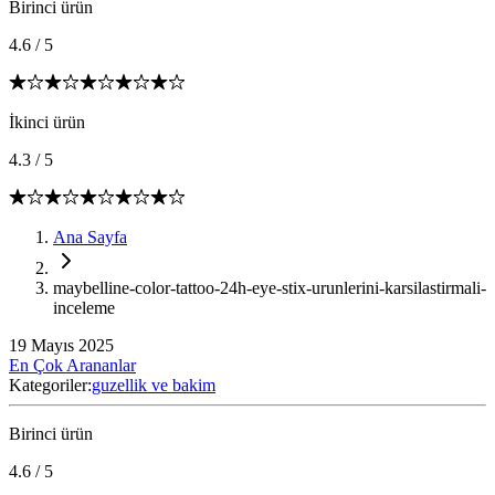
Birinci ürün
4.6
/
5
İkinci ürün
4.3
/
5
Ana Sayfa
maybelline-color-tattoo-24h-eye-stix-urunlerini-karsilastirmali-
inceleme
19 Mayıs 2025
En Çok Arananlar
Kategoriler:
guzellik ve bakim
Birinci ürün
4.6
/
5