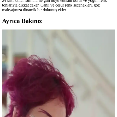
24 saat kalıcı formülü ile gün boyu etkisini korur ve yoğun renk
tonlarıyla dikkat çeker. Canlı ve cesur renk seçenekleri, göz
makyajınıza dinamik bir dokunuş ekler.
Ayrıca Bakınız
Yaşlı Ciltlerde Makyajın Kırışıklıklara Yerleşmesini
Önleme Yöntemleri ve Ürün Seçimi
Yaşlanma ile makyajın kırışıklıklara dolması kuru ciltlerde daha
belirgindir. Doğru nemlendirme, uygun ürün seçimi ve minimal
uygulama teknikleriyle bu sorun azaltılabilir.
Kuru Ciltlerde Makyaj Problemleri ve Çözüm
Yöntemleri: hEDS ve Cilt Bariyeri
Kuru cilt ve hEDS gibi durumlarda makyajın topaklanması ve
çizgilenmesi sorunları, doğru ürün seçimi ve cilt bakım teknikleriyle
önlenebilir. Nemlendirme ve uygun uygulama önemlidir.
Güncel Eyeliner Trendleri ve Popüler Ürünlerin Göz
Makyajındaki Rolü