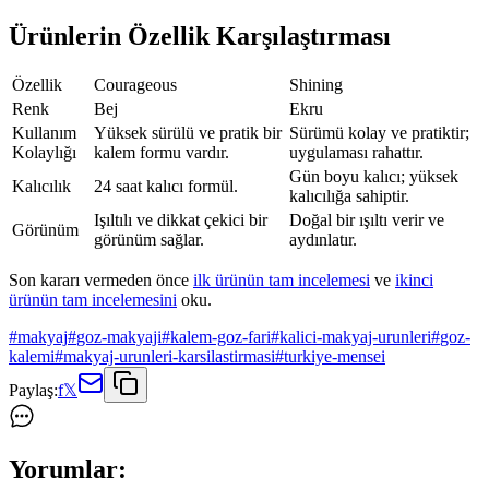
Ürünlerin Özellik Karşılaştırması
Özellik
Courageous
Shining
Renk
Bej
Ekru
Kullanım
Yüksek sürülü ve pratik bir
Sürümü kolay ve pratiktir;
Kolaylığı
kalem formu vardır.
uygulaması rahattır.
Gün boyu kalıcı; yüksek
Kalıcılık
24 saat kalıcı formül.
kalıcılığa sahiptir.
Işıltılı ve dikkat çekici bir
Doğal bir ışıltı verir ve
Görünüm
görünüm sağlar.
aydınlatır.
Son kararı vermeden önce
ilk ürünün tam incelemesi
ve
ikinci
ürünün tam incelemesini
oku.
#
makyaj
#
goz-makyaji
#
kalem-goz-fari
#
kalici-makyaj-urunleri
#
goz-
kalemi
#
makyaj-urunleri-karsilastirmasi
#
turkiye-mensei
Paylaş:
f
𝕏
Yorumlar: