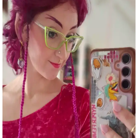
önlenebilir. Nemlendirme ve uygun uygulama önemlidir.
Güncel Eyeliner Trendleri ve Popüler Ürünlerin Göz
Makyajındaki Rolü
Eyeliner trendleri, yoğun çizgilerden uzaklaşıp doğal ve yumuşak
görünüme yöneliyor. Jel ve kalem eyelinerlar, kahverengi tonlar ve
göz farı uygulamaları ön planda. Popüler markalar ve teknikler
makyajda fark yaratıyor.
PCOS Kaynaklı Çene Tüyleri ve Cilt Sorunları:
Tedavi ve Bakım Yöntemleri
Polikistik Over Sendromu (PCOS) nedeniyle çene bölgesinde
oluşan kalın tüyler, batık kıllar ve cilt lekeleri için elektroloji, lazer
epilasyon ve uygun cilt bakımı yöntemleri detaylı şekilde ele
alınmaktadır.
Gothik Makyajda Siyah ve Koyu Kırmızı Dışında
Ruj Kullanımı: Killstar Coven Psychic Poem Örneği
Gothik makyajda klasik siyah ve koyu kırmızı rujların dışında
Killstar Coven'in Psychic Poem soğuk pembe tonu, göz makyajını
ön plana çıkaran alternatif bir stil sunuyor.