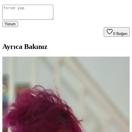
Yorum
0
Beğen
Ayrıca Bakınız
Yaşlı Ciltlerde Makyajın Kırışıklıklara Yerleşmesini
Önleme Yöntemleri ve Ürün Seçimi
Yaşlanma ile makyajın kırışıklıklara dolması kuru ciltlerde daha
belirgindir. Doğru nemlendirme, uygun ürün seçimi ve minimal
uygulama teknikleriyle bu sorun azaltılabilir.
Kuru Ciltlerde Makyaj Problemleri ve Çözüm
Yöntemleri: hEDS ve Cilt Bariyeri
Kuru cilt ve hEDS gibi durumlarda makyajın topaklanması ve
çizgilenmesi sorunları, doğru ürün seçimi ve cilt bakım teknikleriyle