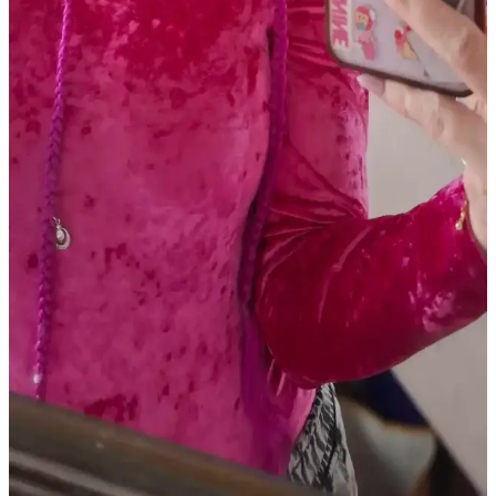
Soğuk Alt Tonlu Açık Tenliler İçin Günlük Dudak
Renkleri ve Uygun Ürün Önerileri
Soğuk alt tonlu açık tenliler için pembe, mauve ve nude tonlarında
doğal dudak renkleri ve uygun ürünler detaylıca inceleniyor. Günlük
kullanımda tercih edilen lip balmlar, rujlar ve glosslar ele alınıyor.
Dijital Kameralarla Işıltılı Makyajın Fotoğraflarda
Canlı ve Parlak Görünmesi
Dijital kameralar, metalik ve ışıltılı makyaj ürünlerinin yansımalarını
yüksek çözünürlükte yakalayarak makyajın fotoğraflarda canlı ve
parlak görünmesini sağlar. Doğru ürün seçimi ve ışıklandırma
önemlidir.
Mat Ruj Kullanarak Kaşlarda Canlı Renk ve
Yaratıcı Şekillendirme Teknikleri
Mat rujlar, kaşlarda canlı renkler ve doğal görünüm sağlar. Pudra ile
sabitleme, kalıcılığı artırır. Kuyruk kısmı şekillendirme gibi yaratıcı
tekniklerle kişisel ifade güçlenir.