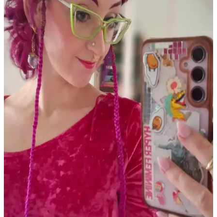
Eyeliner trendleri, yoğun çizgilerden uzaklaşıp doğal ve yumuşak
görünüme yöneliyor. Jel ve kalem eyelinerlar, kahverengi tonlar ve
göz farı uygulamaları ön planda. Popüler markalar ve teknikler
makyajda fark yaratıyor.
PCOS Kaynaklı Çene Tüyleri ve Cilt Sorunları:
Tedavi ve Bakım Yöntemleri
Polikistik Over Sendromu (PCOS) nedeniyle çene bölgesinde
oluşan kalın tüyler, batık kıllar ve cilt lekeleri için elektroloji, lazer
epilasyon ve uygun cilt bakımı yöntemleri detaylı şekilde ele
alınmaktadır.
Gothik Makyajda Siyah ve Koyu Kırmızı Dışında
Ruj Kullanımı: Killstar Coven Psychic Poem Örneği
Gothik makyajda klasik siyah ve koyu kırmızı rujların dışında
Killstar Coven'in Psychic Poem soğuk pembe tonu, göz makyajını
ön plana çıkaran alternatif bir stil sunuyor.
Soğuk Alt Tonlu Açık Tenliler İçin Günlük Dudak
Renkleri ve Uygun Ürün Önerileri