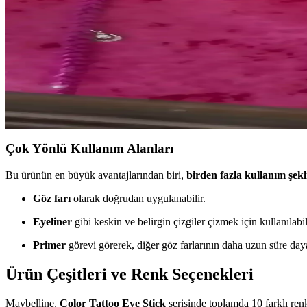
Soğuk alt tonlu açık tenliler için pembe, mauve ve nude tonlarında doğa
Dijital Kameralarla Işıltılı Makyajın Fotoğraflarda 
Dijital kameralar, metalik ve ışıltılı makyaj ürünlerinin yansımaların
Mat Ruj Kullanarak Kaşlarda Canlı Renk ve Yaratıcı 
Mat rujlar, kaşlarda canlı renkler ve doğal görünüm sağlar. Pudra ile sab
Çok Yönlü Kullanım Alanları
Bu ürünün en büyük avantajlarından biri,
birden fazla kullanım şekl
Göz farı
olarak doğrudan uygulanabilir.
Eyeliner
gibi keskin ve belirgin çizgiler çizmek için kullanılabil
Primer
görevi görerek, diğer göz farlarının daha uzun süre da
Ürün Çeşitleri ve Renk Seçenekleri
Maybelline,
Color Tattoo Eye Stick
serisinde toplamda 10 farklı ren