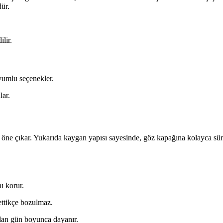
ür.
ilir.
uyumlu seçenekler.
lar.
 öne çıkar. Yukarıda kaygan yapısı sayesinde, göz kapağına kolayca sürül
ı korur.
ettikçe bozulmaz.
an gün boyunca dayanır.