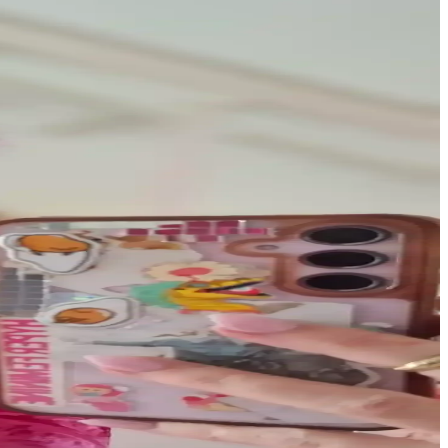
leriyle bu sorun azaltılabilir.
ilir. Nemlendirme ve uygun uygulama önemlidir.
ı uygulamaları ön planda. Popüler markalar ve teknikler makyajda fark
e uygun cilt bakımı yöntemleri detaylı şekilde ele alınmaktadır.
n alternatif bir stil sunuyor.