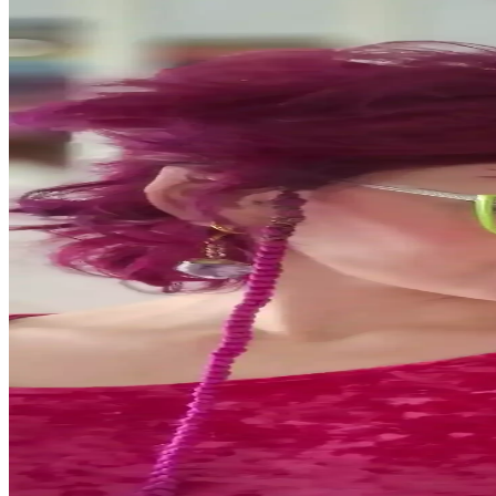
Yaşlı Ciltlerde Makyajın Kırışıklıklara Yerleşmesini
Yaşlanma ile makyajın kırışıklıklara dolması kuru ciltlerde daha beli
Kuru Ciltlerde Makyaj Problemleri ve Çözüm Yönteml
Kuru cilt ve hEDS gibi durumlarda makyajın topaklanması ve çizgilen
Güncel Eyeliner Trendleri ve Popüler Ürünlerin Göz
Eyeliner trendleri, yoğun çizgilerden uzaklaşıp doğal ve yumuşak gör
yaratıyor.
PCOS Kaynaklı Çene Tüyleri ve Cilt Sorunları: Teda
Polikistik Over Sendromu (PCOS) nedeniyle çene bölgesinde oluşan kalın 
Gothik Makyajda Siyah ve Koyu Kırmızı Dışında Ruj
Gothik makyajda klasik siyah ve koyu kırmızı rujların dışında Killsta
Soğuk Alt Tonlu Açık Tenliler İçin Günlük Dudak Re