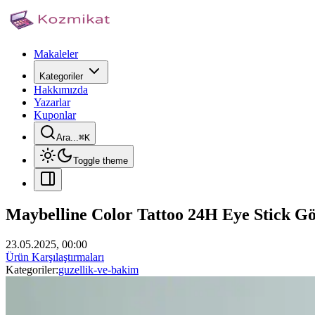
Makaleler
Kategoriler
Hakkımızda
Yazarlar
Kuponlar
Ara...
⌘
K
Toggle theme
Maybelline Color Tattoo 24H Eye Stick G
23.05.2025, 00:00
Ürün Karşılaştırmaları
Kategoriler:
guzellik-ve-bakim