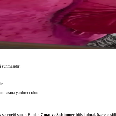
l dudak renkleri ve uygun ürünler detaylıca inceleniyor. Günlük kullanım
Canlı ve Parlak Görünmesi
ı yüksek çözünürlükte yakalayarak makyajın fotoğraflarda canlı ve parla
Şekillendirme Teknikleri
itleme, kalıcılığı artırır. Kuyruk kısmı şekillendirme gibi yaratıcı teknik
i
sunmasıdır:
ir.
yanmasına yardımcı olur.
k seçeneği sunar. Bunlar,
7 mat ve 3 shimmer
bitişli olmak üzere çeşitli