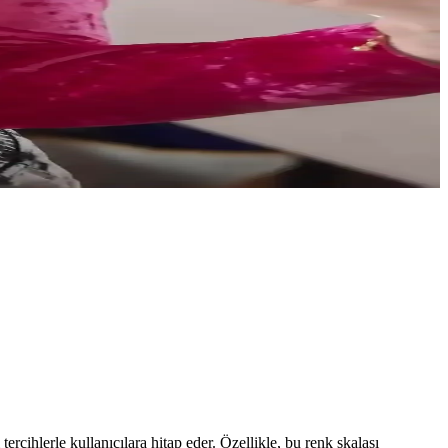
da tercih edilen lip balmlar, rujlar ve glosslar ele alınıyor.
k görünmesini sağlar. Doğru ürün seçimi ve ışıklandırma önemlidir.
lerle kişisel ifade güçlenir.
 tercihlerle kullanıcılara hitap eder. Özellikle, bu renk skalası