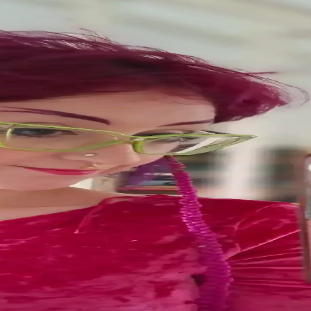
 Önleme Yöntemleri ve Ürün Seçimi
rgindir. Doğru nemlendirme, uygun ürün seçimi ve minimal uygulama teknik
eri: hEDS ve Cilt Bariyeri
mesi sorunları, doğru ürün seçimi ve cilt bakım teknikleriyle önleneb
 Makyajındaki Rolü
ünüme yöneliyor. Jel ve kalem eyelinerlar, kahverengi tonlar ve göz far
vi ve Bakım Yöntemleri
tüyler, batık kıllar ve cilt lekeleri için elektroloji, lazer epilasyon v
 Kullanımı: Killstar Coven Psychic Poem Örneği
r Coven'in Psychic Poem soğuk pembe tonu, göz makyajını ön plana çıkara
nkleri ve Uygun Ürün Önerileri