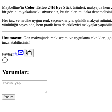
Maybelline’in
Color Tattoo 24H Eye Stick
ürünleri, makyajda hem z
bir görünüm yakalamak istiyorsanız, bu ürünleri mutlaka denemelisini
Her tarz ve tercihe uygun renk seçenekleriyle, günlük makyaj rutininizi
yönlülüğü sayesinde, hem pratik hem de etkileyici makyajlar yapabilir
Unutmayın:
Göz makyajında renk seçimi ve uygulama teknikleri, gör
imza atabilirsiniz!
Paylaş:
f
𝕏
Yorumlar:
Yorum