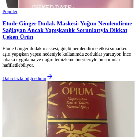
Popüler
Etude Ginger Dudak Maskesi: Yoğun Nemlendirme
Sağlayan Ancak Yapışkanlık Sorunlarıyla Dikkat
Çeken Ürün
Etude Ginger dudak maskesi, güçlü nemlendirme etkisi sunarken
aşırı yapışkan yapısı nedeniyle kullanımda zorluklar yaratıyor. İnce
tabaka uygulama ve doğru temizleme önerileriyle bu sorunlar
hafifletilebiliyor.
Daha fazla bilgi edinin