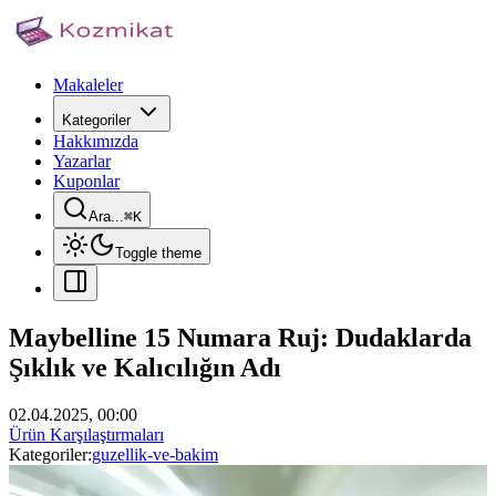
Makaleler
Kategoriler
Hakkımızda
Yazarlar
Kuponlar
Ara...
⌘
K
Toggle theme
Maybelline 15 Numara Ruj: Dudaklarda
Şıklık ve Kalıcılığın Adı
02.04.2025, 00:00
Ürün Karşılaştırmaları
Kategoriler:
guzellik-ve-bakim