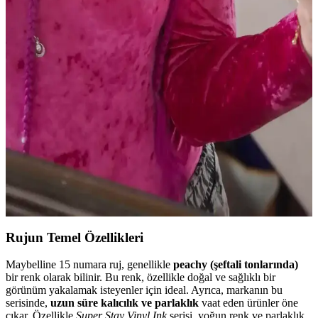
Dijital Kameralarla Işıltılı Makyajın Fotoğraflarda
Canlı ve Parlak Görünmesi
Dijital kameralar, metalik ve ışıltılı makyaj ürünlerinin yansımalarını
yüksek çözünürlükte yakalayarak makyajın fotoğraflarda canlı ve
parlak görünmesini sağlar. Doğru ürün seçimi ve ışıklandırma
önemlidir.
Mat Ruj Kullanarak Kaşlarda Canlı Renk ve
Yaratıcı Şekillendirme Teknikleri
Mat rujlar, kaşlarda canlı renkler ve doğal görünüm sağlar. Pudra ile
sabitleme, kalıcılığı artırır. Kuyruk kısmı şekillendirme gibi yaratıcı
tekniklerle kişisel ifade güçlenir.
Rujun Temel Özellikleri
Maybelline 15 numara ruj, genellikle
peachy (şeftali tonlarında)
bir renk olarak bilinir. Bu renk, özellikle doğal ve sağlıklı bir
görünüm yakalamak isteyenler için ideal. Ayrıca, markanın bu
serisinde,
uzun süre kalıcılık ve parlaklık
vaat eden ürünler öne
çıkar. Özellikle
Super Stay Vinyl Ink
serisi, yoğun renk ve parlaklık