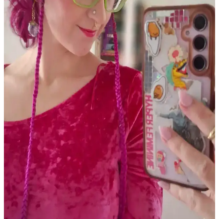
makyajda fark yaratıyor.
PCOS Kaynaklı Çene Tüyleri ve Cilt Sorunları:
Tedavi ve Bakım Yöntemleri
Polikistik Over Sendromu (PCOS) nedeniyle çene bölgesinde
oluşan kalın tüyler, batık kıllar ve cilt lekeleri için elektroloji, lazer
epilasyon ve uygun cilt bakımı yöntemleri detaylı şekilde ele
alınmaktadır.
Gothik Makyajda Siyah ve Koyu Kırmızı Dışında
Ruj Kullanımı: Killstar Coven Psychic Poem Örneği
Gothik makyajda klasik siyah ve koyu kırmızı rujların dışında
Killstar Coven'in Psychic Poem soğuk pembe tonu, göz makyajını
ön plana çıkaran alternatif bir stil sunuyor.
Soğuk Alt Tonlu Açık Tenliler İçin Günlük Dudak
Renkleri ve Uygun Ürün Önerileri
Soğuk alt tonlu açık tenliler için pembe, mauve ve nude tonlarında
doğal dudak renkleri ve uygun ürünler detaylıca inceleniyor. Günlük
kullanımda tercih edilen lip balmlar, rujlar ve glosslar ele alınıyor.