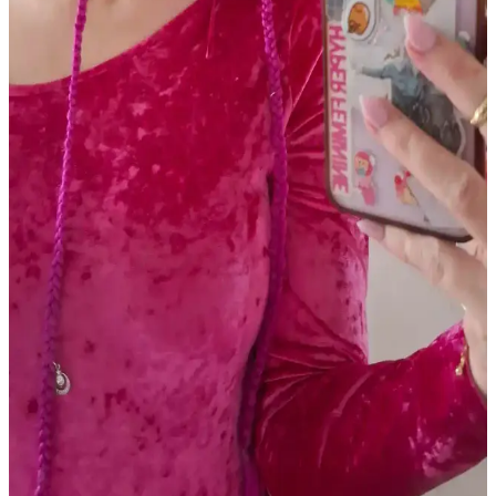
Gothik Makyajda Siyah ve Koyu Kırmızı Dışında
Ruj Kullanımı: Killstar Coven Psychic Poem Örneği
Gothik makyajda klasik siyah ve koyu kırmızı rujların dışında
Killstar Coven'in Psychic Poem soğuk pembe tonu, göz makyajını
ön plana çıkaran alternatif bir stil sunuyor.
Soğuk Alt Tonlu Açık Tenliler İçin Günlük Dudak
Renkleri ve Uygun Ürün Önerileri
Soğuk alt tonlu açık tenliler için pembe, mauve ve nude tonlarında
doğal dudak renkleri ve uygun ürünler detaylıca inceleniyor. Günlük
kullanımda tercih edilen lip balmlar, rujlar ve glosslar ele alınıyor.
Dijital Kameralarla Işıltılı Makyajın Fotoğraflarda
Canlı ve Parlak Görünmesi
Dijital kameralar, metalik ve ışıltılı makyaj ürünlerinin yansımalarını
yüksek çözünürlükte yakalayarak makyajın fotoğraflarda canlı ve
parlak görünmesini sağlar. Doğru ürün seçimi ve ışıklandırma
önemlidir.