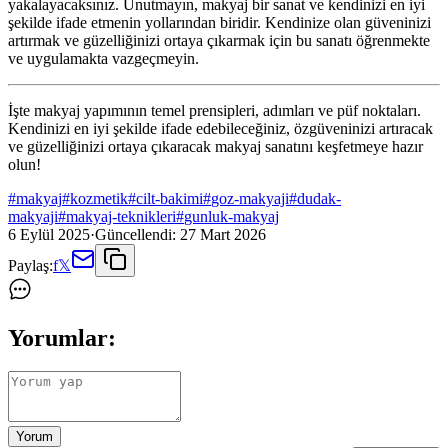
yakalayacaksınız. Unutmayın, makyaj bir sanat ve kendinizi en iyi
şekilde ifade etmenin yollarından biridir. Kendinize olan güveninizi
artırmak ve güzelliğinizi ortaya çıkarmak için bu sanatı öğrenmekte
ve uygulamakta vazgeçmeyin.
İşte makyaj yapımının temel prensipleri, adımları ve püf noktaları.
Kendinizi en iyi şekilde ifade edebileceğiniz, özgüveninizi artıracak
ve güzelliğinizi ortaya çıkaracak makyaj sanatını keşfetmeye hazır
olun!
#
makyaj
#
kozmetik
#
cilt-bakimi
#
goz-makyaji
#
dudak-
makyaji
#
makyaj-teknikleri
#
gunluk-makyaj
6 Eylül 2025
·
Güncellendi:
27 Mart 2026
Paylaş:
f
𝕏
Yorumlar:
Yorum