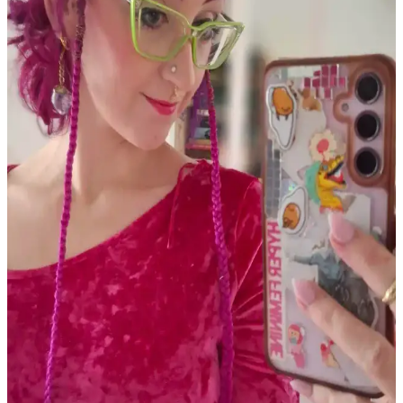
Eyeliner trendleri, yoğun çizgilerden uzaklaşıp doğal ve yumuşak
görünüme yöneliyor. Jel ve kalem eyelinerlar, kahverengi tonlar ve
göz farı uygulamaları ön planda. Popüler markalar ve teknikler
makyajda fark yaratıyor.
PCOS Kaynaklı Çene Tüyleri ve Cilt Sorunları:
Tedavi ve Bakım Yöntemleri
Polikistik Over Sendromu (PCOS) nedeniyle çene bölgesinde
oluşan kalın tüyler, batık kıllar ve cilt lekeleri için elektroloji, lazer
epilasyon ve uygun cilt bakımı yöntemleri detaylı şekilde ele
alınmaktadır.
Gothik Makyajda Siyah ve Koyu Kırmızı Dışında
Ruj Kullanımı: Killstar Coven Psychic Poem Örneği
Gothik makyajda klasik siyah ve koyu kırmızı rujların dışında
Killstar Coven'in Psychic Poem soğuk pembe tonu, göz makyajını
ön plana çıkaran alternatif bir stil sunuyor.
Soğuk Alt Tonlu Açık Tenliler İçin Günlük Dudak
Renkleri ve Uygun Ürün Önerileri