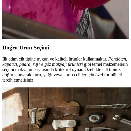
Mat Ruj Kullanarak Kaşlarda Canlı Renk ve
Yaratıcı Şekillendirme Teknikleri
Mat rujlar, kaşlarda canlı renkler ve doğal görünüm sağlar. Pudra ile
sabitleme, kalıcılığı artırır. Kuyruk kısmı şekillendirme gibi yaratıcı
tekniklerle kişisel ifade güçlenir.
Doğru Ürün Seçimi
İlk adım cilt tipine uygun ve kaliteli ürünler kullanmaktır.
Fondöten,
kapatıcı, pudra, ruj ve göz makyajı ürünleri
gibi temel malzemelerin
seçimi makyajın başarısında kritik rol oynar. Özellikle cilt tipinizi
doğru tanıyarak kuru, yağlı veya karma ciltler için özel formülleri
tercih etmelisiniz.