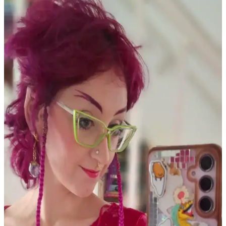
uygulama teknikleriyle bu sorun azaltılabilir.
Kuru Ciltlerde Makyaj Problemleri ve Çözüm
Yöntemleri: hEDS ve Cilt Bariyeri
Kuru cilt ve hEDS gibi durumlarda makyajın topaklanması ve
çizgilenmesi sorunları, doğru ürün seçimi ve cilt bakım teknikleriyle
önlenebilir. Nemlendirme ve uygun uygulama önemlidir.
Güncel Eyeliner Trendleri ve Popüler Ürünlerin Göz
Makyajındaki Rolü
Eyeliner trendleri, yoğun çizgilerden uzaklaşıp doğal ve yumuşak
görünüme yöneliyor. Jel ve kalem eyelinerlar, kahverengi tonlar ve
göz farı uygulamaları ön planda. Popüler markalar ve teknikler
makyajda fark yaratıyor.
PCOS Kaynaklı Çene Tüyleri ve Cilt Sorunları:
Tedavi ve Bakım Yöntemleri
Polikistik Over Sendromu (PCOS) nedeniyle çene bölgesinde
oluşan kalın tüyler, batık kıllar ve cilt lekeleri için elektroloji, lazer
epilasyon ve uygun cilt bakımı yöntemleri detaylı şekilde ele
alınmaktadır.