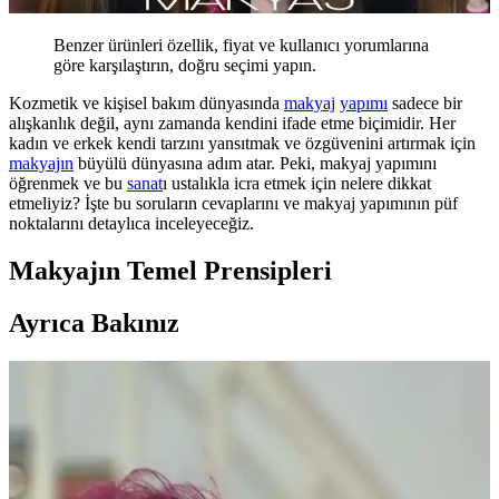
Benzer ürünleri özellik, fiyat ve kullanıcı yorumlarına
göre karşılaştırın, doğru seçimi yapın.
Kozmetik ve kişisel bakım dünyasında
makyaj
yapımı
sadece bir
alışkanlık değil, aynı zamanda kendini ifade etme biçimidir. Her
kadın ve erkek kendi tarzını yansıtmak ve özgüvenini artırmak için
makyajın
büyülü dünyasına adım atar. Peki, makyaj yapımını
öğrenmek ve bu
sanat
ı ustalıkla icra etmek için nelere dikkat
etmeliyiz? İşte bu soruların cevaplarını ve makyaj yapımının püf
noktalarını detaylıca inceleyeceğiz.
Makyajın Temel Prensipleri
Ayrıca Bakınız
Yaşlı Ciltlerde Makyajın Kırışıklıklara Yerleşmesini
Önleme Yöntemleri ve Ürün Seçimi
Yaşlanma ile makyajın kırışıklıklara dolması kuru ciltlerde daha
belirgindir. Doğru nemlendirme, uygun ürün seçimi ve minimal