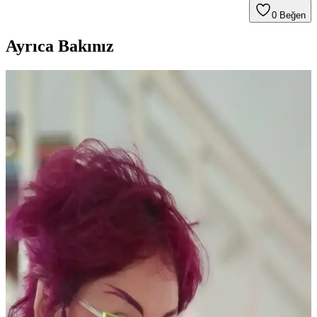
0
Beğen
Ayrıca Bakınız
Yaşlı Ciltlerde Makyajın Kırışıklıklara Yerleşmesini
Önleme Yöntemleri ve Ürün Seçimi
Yaşlanma ile makyajın kırışıklıklara dolması kuru ciltlerde daha
belirgindir. Doğru nemlendirme, uygun ürün seçimi ve minimal
uygulama teknikleriyle bu sorun azaltılabilir.
Kuru Ciltlerde Makyaj Problemleri ve Çözüm
Yöntemleri: hEDS ve Cilt Bariyeri
Kuru cilt ve hEDS gibi durumlarda makyajın topaklanması ve
çizgilenmesi sorunları, doğru ürün seçimi ve cilt bakım teknikleriyle
önlenebilir. Nemlendirme ve uygun uygulama önemlidir.
Güncel Eyeliner Trendleri ve Popüler Ürünlerin Göz
Makyajındaki Rolü