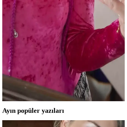
Soğuk alt tonlu açık tenliler için pembe, mauve ve nude tonlarında
doğal dudak renkleri ve uygun ürünler detaylıca inceleniyor. Günlük
kullanımda tercih edilen lip balmlar, rujlar ve glosslar ele alınıyor.
Dijital Kameralarla Işıltılı Makyajın Fotoğraflarda
Canlı ve Parlak Görünmesi
Dijital kameralar, metalik ve ışıltılı makyaj ürünlerinin yansımalarını
yüksek çözünürlükte yakalayarak makyajın fotoğraflarda canlı ve
parlak görünmesini sağlar. Doğru ürün seçimi ve ışıklandırma
önemlidir.
Mat Ruj Kullanarak Kaşlarda Canlı Renk ve
Yaratıcı Şekillendirme Teknikleri
Mat rujlar, kaşlarda canlı renkler ve doğal görünüm sağlar. Pudra ile
sabitleme, kalıcılığı artırır. Kuyruk kısmı şekillendirme gibi yaratıcı
tekniklerle kişisel ifade güçlenir.
Ayın popüler yazıları