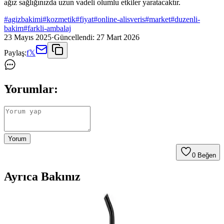
ağız sağlığınızda uzun vadeli olumlu etkiler yaratacaktır.
#
agizbakimi
#
kozmetik
#
fiyat
#
online-alisveris
#
market
#
duzenli-
bakim
#
farkli-ambalaj
23 Mayıs 2025
·
Güncellendi:
27 Mart 2026
Paylaş:
f
𝕏
Yorumlar:
Yorum
0
Beğen
Ayrıca Bakınız
Diş Arası Fırçası Nedir, Nasıl Kullanılır ve Ağız
Sağlığını Nasıl Destekler