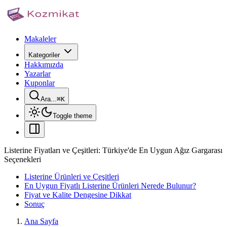
Makaleler
Kategoriler
Hakkımızda
Yazarlar
Kuponlar
Ara...
⌘
K
Toggle theme
Listerine Fiyatları ve Çeşitleri: Türkiye'de En Uygun Ağız Gargarası
Seçenekleri
Listerine Ürünleri ve Çeşitleri
En Uygun Fiyatlı Listerine Ürünleri Nerede Bulunur?
Fiyat ve Kalite Dengesine Dikkat
Sonuç
Ana Sayfa