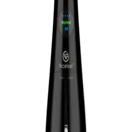
Colgate Triple Action Extra White Diş Macunu ile
Güçlü ve Parlak Gülüşler İçin En İyi Seçenek
Colgate Triple Action Extra White, dişleri beyazlatır, plakları azaltır
ve ağız sağlığını destekler. Günlük kullanımda parlak ve sağlıklı bir
gülüş sağlar, ağız kokusunu önler ve diş eti sağlığını korur.
Listerine Advanced White Hafif Tat Ağız Bakım
Suyu: Dişleri Güçlendiren ve Ferahlatıcı Etki
Listerine Advanced White Hafif Tat Ağız Bakım Suyu, dişleri
güçlendirmeye yardımcı olup, hafif nane aromasıyla ferah bir
deneyim sunar. Günlük kullanımla ağız hijyeninizi koruyun ve
sağlıklı gülüşlere ulaşın.
Nivoshe Premium Ağız Kokusu Önleyici Sprey:
Günlük Kullanım İçin Ferahlatıcı ve Güvenilir
Çözüm
Nivoshe Premium spreyi, doğal içerikleriyle ağız kokusunu etkili ve
kalıcı şekilde giderir, günlük ferahlık ve hijyen sağlar, pratik
kullanımıyla öne çıkar.