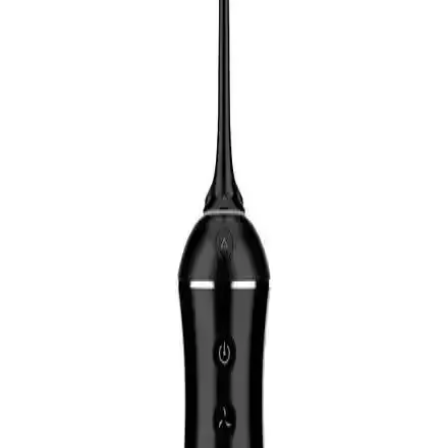
temizleyerek plak ve yemek artıklarını etkili biçimde giderir, ağız
sağlığını destekler.
Diş Hassasiyetini Azaltan Doğru Diş Macunu Seçimi
ve Kullanım İpuçları
Diş hassasiyetini hafifletmek ve sağlıklı bir gülüşe ulaşmak için
doğru diş macunu seçimi ve düzenli kullanım önemlidir. Uzman
önerileriyle diş sağlığınızı koruyun.
Doğal İçerikli Ferah Ağız Bakım Macunları:
Güvenli ve Doğal Temizlik Deneyimi
Doğal içerikli ağız bakım macunları, kimyasal katkısız formülleriyle
diş ve diş eti sağlığını destekler, ferahlatıcı etkisiyle uzun süre tazelik
sağlar, güvenli ve nazik temizlik sunar.
Pratik Kullanımlı Tek Demet Diş Fırçası ile Günlük
Ağız Bakımında Yenilikler
Ulaşılması zor bölgelerde etkili temizlik sağlayan tek demet diş
fırçası ürünleri, hijyen ve pratiklik sunar, seyahat ve günlük kullanım
için idealdir, hassas bölgelerde güvenle kullanılabilir.