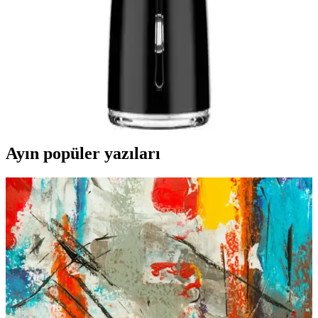
kalıcı şekilde giderir, günlük ferahlık ve hijyen sağlar, pratik
kullanımıyla öne çıkar.
NPO Nicefeel FC1596: Gelişmiş, Taşınabilir ve Çok
Fonksiyonlu Ağız Bakım Cihazı
NPO Nicefeel FC1596, şık tasarımı, çok yönlü uygulamaları ve
uzun pil ömrüyle profesyonel ağız bakımını evinizde veya seyahatte
yapmanızı sağlar.
Ayın popüler yazıları