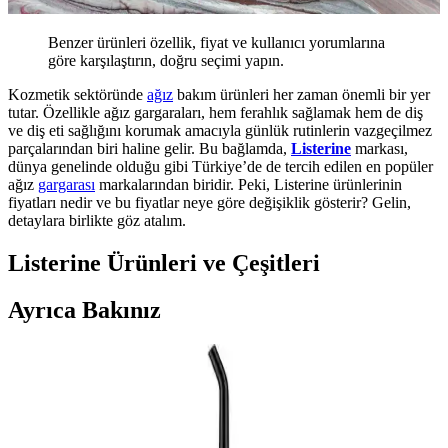
Benzer ürünleri özellik, fiyat ve kullanıcı yorumlarına
göre karşılaştırın, doğru seçimi yapın.
Kozmetik sektöründe
ağız
bakım ürünleri her zaman önemli bir yer
tutar. Özellikle ağız gargaraları, hem ferahlık sağlamak hem de diş
ve diş eti sağlığını korumak amacıyla günlük rutinlerin vazgeçilmez
parçalarından biri haline gelir. Bu bağlamda,
Listerine
markası,
dünya genelinde olduğu gibi Türkiye’de de tercih edilen en popüler
ağız
gargarası
markalarından biridir. Peki, Listerine ürünlerinin
fiyatları nedir ve bu fiyatlar neye göre değişiklik gösterir? Gelin,
detaylara birlikte göz atalım.
Listerine Ürünleri ve Çeşitleri
Ayrıca Bakınız
Diş Arası Fırçası Nedir, Nasıl Kullanılır ve Ağız
Sağlığını Nasıl Destekler
Diş arası fırçaları, dişler arasındaki ulaşılması zor bölgeleri