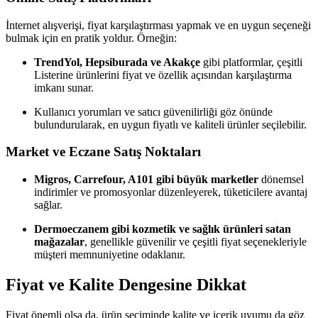
İnternet alışverişi, fiyat karşılaştırması yapmak ve en uygun seçeneği
bulmak için en pratik yoldur. Örneğin:
TrendYol, Hepsiburada ve Akakçe
gibi platformlar, çeşitli
Listerine ürünlerini fiyat ve özellik açısından karşılaştırma
imkanı sunar.
Kullanıcı yorumları ve satıcı güvenilirliği göz önünde
bulundurularak, en uygun fiyatlı ve kaliteli ürünler seçilebilir.
Market ve Eczane Satış Noktaları
Migros, Carrefour, A101 gibi büyük marketler
dönemsel
indirimler ve promosyonlar düzenleyerek, tüketicilere avantaj
sağlar.
Dermoeczanem gibi kozmetik ve sağlık ürünleri satan
mağazalar
, genellikle güvenilir ve çeşitli fiyat seçenekleriyle
müşteri memnuniyetine odaklanır.
Fiyat ve Kalite Dengesine Dikkat
Fiyat önemli olsa da, ürün seçiminde kalite ve içerik uyumu da göz