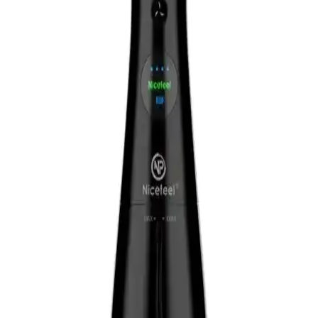
fırçası ürünleri, hijyen ve pratiklik sunar, seyahat ve günlük kullanım
için idealdir, hassas bölgelerde güvenle kullanılabilir.
Colgate Triple Action Extra White Diş Macunu ile
Güçlü ve Parlak Gülüşler İçin En İyi Seçenek
Colgate Triple Action Extra White, dişleri beyazlatır, plakları azaltır
ve ağız sağlığını destekler. Günlük kullanımda parlak ve sağlıklı bir
gülüş sağlar, ağız kokusunu önler ve diş eti sağlığını korur.
Listerine Advanced White Hafif Tat Ağız Bakım
Suyu: Dişleri Güçlendiren ve Ferahlatıcı Etki
Listerine Advanced White Hafif Tat Ağız Bakım Suyu, dişleri
güçlendirmeye yardımcı olup, hafif nane aromasıyla ferah bir
deneyim sunar. Günlük kullanımla ağız hijyeninizi koruyun ve
sağlıklı gülüşlere ulaşın.
Nivoshe Premium Ağız Kokusu Önleyici Sprey:
Günlük Kullanım İçin Ferahlatıcı ve Güvenilir
Çözüm
Nivoshe Premium spreyi, doğal içerikleriyle ağız kokusunu etkili ve