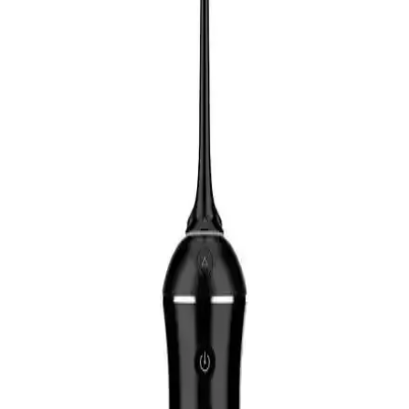
Diş arası fırçaları, dişler arasındaki ulaşılması zor bölgeleri
temizleyerek plak ve yemek artıklarını etkili biçimde giderir, ağız
sağlığını destekler.
Diş Hassasiyetini Azaltan Doğru Diş Macunu Seçimi
ve Kullanım İpuçları
Diş hassasiyetini hafifletmek ve sağlıklı bir gülüşe ulaşmak için
doğru diş macunu seçimi ve düzenli kullanım önemlidir. Uzman
önerileriyle diş sağlığınızı koruyun.
Doğal İçerikli Ferah Ağız Bakım Macunları:
Güvenli ve Doğal Temizlik Deneyimi
Doğal içerikli ağız bakım macunları, kimyasal katkısız formülleriyle
diş ve diş eti sağlığını destekler, ferahlatıcı etkisiyle uzun süre tazelik
sağlar, güvenli ve nazik temizlik sunar.
Pratik Kullanımlı Tek Demet Diş Fırçası ile Günlük
Ağız Bakımında Yenilikler
Ulaşılması zor bölgelerde etkili temizlik sağlayan tek demet diş