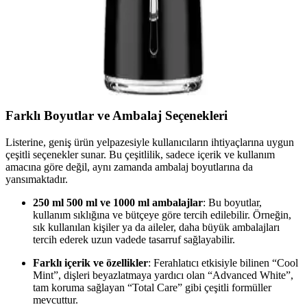
NPO Nicefeel FC1596: Gelişmiş, Taşınabilir ve Çok
Fonksiyonlu Ağız Bakım Cihazı
NPO Nicefeel FC1596, şık tasarımı, çok yönlü uygulamaları ve
uzun pil ömrüyle profesyonel ağız bakımını evinizde veya seyahatte
yapmanızı sağlar.
Farklı Boyutlar ve Ambalaj Seçenekleri
Listerine, geniş ürün yelpazesiyle kullanıcıların ihtiyaçlarına uygun
çeşitli seçenekler sunar. Bu çeşitlilik, sadece içerik ve kullanım
amacına göre değil, aynı zamanda ambalaj boyutlarına da
yansımaktadır.
250 ml 500 ml ve 1000 ml ambalajlar
: Bu boyutlar,
kullanım sıklığına ve bütçeye göre tercih edilebilir. Örneğin,
sık kullanılan kişiler ya da aileler, daha büyük ambalajları
tercih ederek uzun vadede tasarruf sağlayabilir.
Farklı içerik ve özellikler
: Ferahlatıcı etkisiyle bilinen “Cool
Mint”, dişleri beyazlatmaya yardıcı olan “Advanced White”,
tam koruma sağlayan “Total Care” gibi çeşitli formüller
mevcuttur.