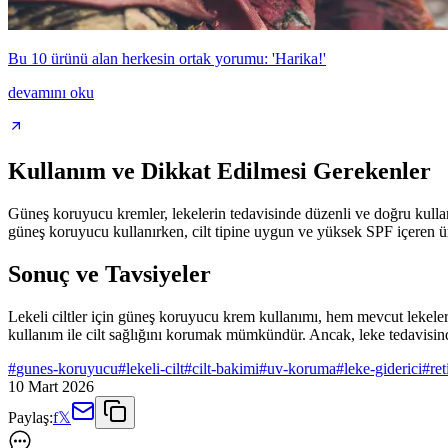
Bu 10 ürünü alan herkesin ortak yorumu: 'Harika!'
devamını oku
Kullanım ve Dikkat Edilmesi Gerekenler
Güneş koruyucu kremler, lekelerin tedavisinde düzenli ve doğru kul
güneş koruyucu kullanırken, cilt tipine uygun ve yüksek SPF içeren ürü
Sonuç ve Tavsiyeler
Lekeli ciltler için güneş koruyucu krem kullanımı, hem mevcut lekele
kullanım ile cilt sağlığını korumak mümkündür. Ancak, leke tedavisind
#
gunes-koruyucu
#
lekeli-cilt
#
cilt-bakimi
#
uv-koruma
#
leke-giderici
#
ret
10 Mart 2026
Paylaş:
f
𝕏