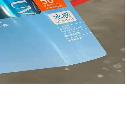
ı şekilde ele alınıyor. Temel bakım ve yaşlanma yaklaşımları
aktörleri çizgileri etkiler. Etkili bakım ve tedavi yöntemleriyle cilt
üyelik ayrıcalıkları alışverişi cazip kılıyor.