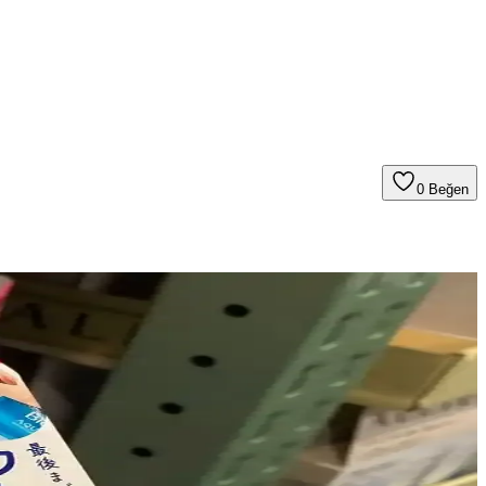
0
Beğen
log kontrolünde uygulanan tedavi yöntemleri detaylıca ele alınmaktadır.
 Doğru uygulama ve cilt bakımı önemlidir.