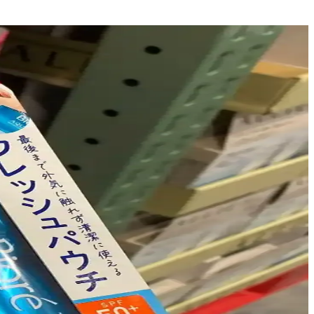
log kontrolünde uygulanan tedavi yöntemleri detaylıca ele alınmaktadır.
 Doğru uygulama ve cilt bakımı önemlidir.
 Kore ve Tayland markaları uygun seçenekler sunar.
timinde antimikrobiyal ve nemlendirici etkiler sağlanır. Aktif
üneş koruyucu ve cilt yenilenmesini teşvik eden uygulamalar da ele