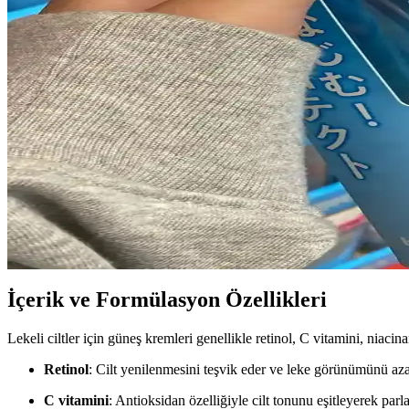
alınmıştır.
30PlusSkinCare Subreddit'inde Cilt Bakımı Tartışmal
30PlusSkinCare subreddit'inde 30 yaş üstü bireylerin cilt bakımı deneyi
inceleniyor.
30'lu Yaşlarda Göz Altı ve Nazolabial Çizgilerin Nede
30 yaş civarında göz altı ve nazolabial çizgilerin oluşumu, ciltteki yaşl
sağlığı desteklenebilir.
Costco Japonya'da Güneş Koruyucu Ürün Çeşitliliği, 
Costco Japonya, Japon ve Kore markalarının güneş koruyucularını dengeli
İçerik ve Formülasyon Özellikleri
Lekeli ciltler için güneş kremleri genellikle retinol, C vitamini, niacina
Retinol
: Cilt yenilenmesini teşvik eder ve leke görünümünü azal
C vitamini
: Antioksidan özelliğiyle cilt tonunu eşitleyerek parla