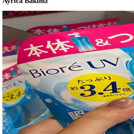
Ayrıca Bakınız
Ağız Çevresinde Perioral Dermatit: Nedenleri, Belirtil
Perioral dermatit, ağız çevresinde kırmızı kabarcıklar ve kızarıklıklarl
Asya Güzellik Ürünleriyle Fondöten Altı Hazırlık ve
Asya güzellik ürünleriyle fondöten altına uygun güneş koruyucu, neml
Sıcak ve Nemli Havalarda Yağlı Ciltler İçin Hafif v
Yağlı ciltler için sıcak ve nemli havalarda tercih edilecek güneş koru
Sulfacetamide ve Sülfür İçeren Ürünlerle Seboreik De
Sulfacetamide ve sülfür içeren yıkama ürünleri, Rhofade krem ve Malezi
maddelerin dönüşümlü kullanımı tedavi etkinliğini artırır.
Asya Güzellik Rutini Perspektifinden Kolajen Üretimi
Asya güzellik rutini kapsamında kolajen üretimini destekleyen retinol,