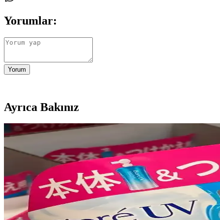
Yorumlar:
Yorum
Ayrıca Bakınız
Ağız Çevresinde Perioral Dermatit: Nedenleri, Belirtil
Perioral dermatit, ağız çevresinde kırmızı kabarcıklar ve kızarıklıklarl
Asya Güzellik Ürünleriyle Fondöten Altı Hazırlık ve
Asya güzellik ürünleriyle fondöten altına uygun güneş koruyucu, neml
Sıcak ve Nemli Havalarda Yağlı Ciltler İçin Hafif v