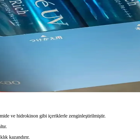
arı ve Yaygın Gönderi Türleri İncelemesi
mleri, gönderi türleri, cilt tipi önemi ve topluluk içi tartışmalar detayl
nleri ve Etkili Çözümleri
anma belirtileriyle ilişkilidir. Nem kaybı, hacim azalması ve yaşam tarzı f
Fiyatlar ve Üyelik Avantajları
 sunuyor. Fiyatlar yerel eczanelerle benzer, ancak paket avantajları ve 
mide ve hidrokinon gibi içeriklerle zenginleştirilmiştir.
tır.
klık kazandırır.