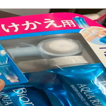
eri ve Etkili Tedavi Yöntemleri
a kendini gösteren cilt rahatsızlığıdır. Nedenleri, belirtileri ve dermato
 Pürüzsüz Makyaj Teknikleri
endirici ve primer seçimi makyajın pürüzsüz ve kalıcı olmasını sağlar.
e Mat Güneş Koruyucu Seçimi
yucuların hafif, mat yapıda ve suya dayanıklı olması gereklidir. Japon,
rmatit ve Kızarıklık Yönetimi Yöntemleri
a nemlendirici gibi ürünlerle seboreik dermatit ve cilt kızarıklığı yöne
ni Destekleyen Ürünler ve İçerikler
 vitamin C, bakır peptitler ve beslenme önerileri detaylandırılmıştır. G