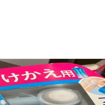
eri ve Etkili Tedavi Yöntemleri
a kendini gösteren cilt rahatsızlığıdır. Nedenleri, belirtileri ve dermato
 Pürüzsüz Makyaj Teknikleri
endirici ve primer seçimi makyajın pürüzsüz ve kalıcı olmasını sağlar.
e Mat Güneş Koruyucu Seçimi