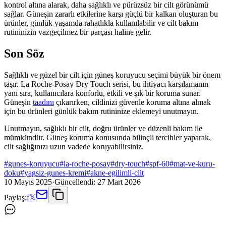
kontrol altına alarak, daha sağlıklı ve pürüzsüz bir cilt görünümü
sağlar. Güneşin zararlı etkilerine karşı güçlü bir kalkan oluşturan bu
ürünler, günlük yaşamda rahatlıkla kullanılabilir ve cilt bakım
rutininizin vazgeçilmez bir parçası haline gelir.
Son Söz
Sağlıklı ve güzel bir cilt için güneş koruyucu seçimi büyük bir önem
taşır. La Roche-Posay Dry Touch serisi, bu ihtiyacı karşılamanın
yanı sıra, kullanıcılara konforlu, etkili ve şık bir koruma sunar.
Güneşin
taadını
çıkarırken, cildinizi güvenle koruma altına almak
için bu ürünleri günlük bakım rutininize eklemeyi unutmayın.
Unutmayın, sağlıklı bir cilt, doğru ürünler ve düzenli bakım ile
mümkündür. Güneş koruma konusunda bilinçli tercihler yaparak,
cilt sağlığınızı uzun vadede koruyabilirsiniz.
#
gunes-koruyucu
#
la-roche-posay
#
dry-touch
#
spf-60
#
mat-ve-kuru-
doku
#
yagsiz-gunes-kremi
#
akne-egilimli-cilt
10 Mayıs 2025
·
Güncellendi:
27 Mart 2026
Paylaş:
f
𝕏