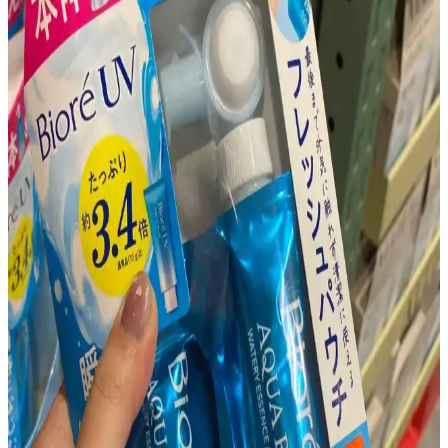
Asya güzellik ürünleriyle fondöten altına uygun güneş koruyucu,
nemlendirici ve primer seçimi makyajın pürüzsüz ve kalıcı olmasını
sağlar. Doğru uygulama ve cilt bakımı önemlidir.
Sıcak ve Nemli Havalarda Yağlı Ciltler İçin Hafif ve
Mat Güneş Koruyucu Seçimi
Yağlı ciltler için sıcak ve nemli havalarda tercih edilecek güneş
koruyucuların hafif, mat yapıda ve suya dayanıklı olması gereklidir.
Japon, Kore ve Tayland markaları uygun seçenekler sunar.
Sulfacetamide ve Sülfür İçeren Ürünlerle Seboreik
Dermatit ve Kızarıklık Yönetimi Yöntemleri
Sulfacetamide ve sülfür içeren yıkama ürünleri, Rhofade krem ve
Malezia nemlendirici gibi ürünlerle seboreik dermatit ve cilt
kızarıklığı yönetiminde antimikrobiyal ve nemlendirici etkiler
sağlanır. Aktif maddelerin dönüşümlü kullanımı tedavi etkinliğini
artırır.
Asya Güzellik Rutini Perspektifinden Kolajen
Üretimini Destekleyen Ürünler ve İçerikler