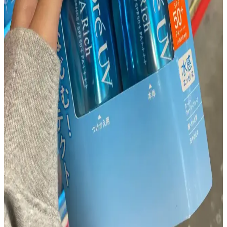
Asya güzellik rutini kapsamında kolajen üretimini destekleyen
retinol, vitamin C, bakır peptitler ve beslenme önerileri
detaylandırılmıştır. Güneş koruyucu ve cilt yenilenmesini teşvik
eden uygulamalar da ele alınmıştır.
30PlusSkinCare Subreddit'inde Cilt Bakımı
Tartışmaları ve Yaygın Gönderi Türleri İncelemesi
30PlusSkinCare subreddit'inde 30 yaş üstü bireylerin cilt bakımı
deneyimleri, gönderi türleri, cilt tipi önemi ve topluluk içi tartışmalar
detaylı şekilde ele alınıyor. Temel bakım ve yaşlanma yaklaşımları
inceleniyor.
30'lu Yaşlarda Göz Altı ve Nazolabial Çizgilerin
Nedenleri ve Etkili Çözümleri
30 yaş civarında göz altı ve nazolabial çizgilerin oluşumu, ciltteki
yaşlanma belirtileriyle ilişkilidir. Nem kaybı, hacim azalması ve
yaşam tarzı faktörleri çizgileri etkiler. Etkili bakım ve tedavi
yöntemleriyle cilt sağlığı desteklenebilir.
Costco Japonya'da Güneş Koruyucu Ürün
Çeşitliliği, Fiyatlar ve Üyelik Avantajları