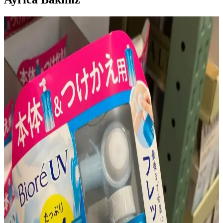
Ağız Çevresinde Perioral Dermatit: Nedenleri,
Belirtileri ve Etkili Tedavi Yöntemleri
Perioral dermatit, ağız çevresinde kırmızı kabarcıklar ve
kızarıklıklarla kendini gösteren cilt rahatsızlığıdır. Nedenleri,
belirtileri ve dermatolog kontrolünde uygulanan tedavi yöntemleri
detaylıca ele alınmaktadır.
Asya Güzellik Ürünleriyle Fondöten Altı Hazırlık ve
Pürüzsüz Makyaj Teknikleri
Asya güzellik ürünleriyle fondöten altına uygun güneş koruyucu,
nemlendirici ve primer seçimi makyajın pürüzsüz ve kalıcı olmasını
sağlar. Doğru uygulama ve cilt bakımı önemlidir.
Sıcak ve Nemli Havalarda Yağlı Ciltler İçin Hafif ve
Mat Güneş Koruyucu Seçimi
Yağlı ciltler için sıcak ve nemli havalarda tercih edilecek güneş
koruyucuların hafif, mat yapıda ve suya dayanıklı olması gereklidir.
Japon, Kore ve Tayland markaları uygun seçenekler sunar.