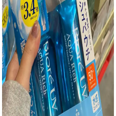
Sulfacetamide ve Sülfür İçeren Ürünlerle Seboreik
Dermatit ve Kızarıklık Yönetimi Yöntemleri
Sulfacetamide ve sülfür içeren yıkama ürünleri, Rhofade krem ve
Malezia nemlendirici gibi ürünlerle seboreik dermatit ve cilt
kızarıklığı yönetiminde antimikrobiyal ve nemlendirici etkiler
sağlanır. Aktif maddelerin dönüşümlü kullanımı tedavi etkinliğini
artırır.
Asya Güzellik Rutini Perspektifinden Kolajen
Üretimini Destekleyen Ürünler ve İçerikler
Asya güzellik rutini kapsamında kolajen üretimini destekleyen
retinol, vitamin C, bakır peptitler ve beslenme önerileri
detaylandırılmıştır. Güneş koruyucu ve cilt yenilenmesini teşvik
eden uygulamalar da ele alınmıştır.
30PlusSkinCare Subreddit'inde Cilt Bakımı
Tartışmaları ve Yaygın Gönderi Türleri İncelemesi
30PlusSkinCare subreddit'inde 30 yaş üstü bireylerin cilt bakımı
deneyimleri, gönderi türleri, cilt tipi önemi ve topluluk içi tartışmalar