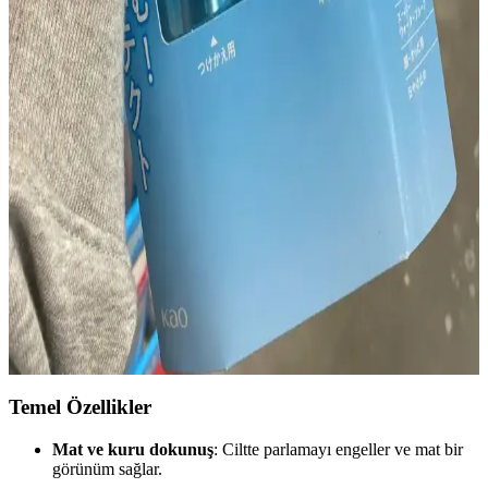
detaylı şekilde ele alınıyor. Temel bakım ve yaşlanma yaklaşımları
inceleniyor.
30'lu Yaşlarda Göz Altı ve Nazolabial Çizgilerin
Nedenleri ve Etkili Çözümleri
30 yaş civarında göz altı ve nazolabial çizgilerin oluşumu, ciltteki
yaşlanma belirtileriyle ilişkilidir. Nem kaybı, hacim azalması ve
yaşam tarzı faktörleri çizgileri etkiler. Etkili bakım ve tedavi
yöntemleriyle cilt sağlığı desteklenebilir.
Costco Japonya'da Güneş Koruyucu Ürün
Çeşitliliği, Fiyatlar ve Üyelik Avantajları
Costco Japonya, Japon ve Kore markalarının güneş koruyucularını
dengeli sunuyor. Fiyatlar yerel eczanelerle benzer, ancak paket
avantajları ve üyelik ayrıcalıkları alışverişi cazip kılıyor.
Temel Özellikler
Mat ve kuru dokunuş
: Ciltte parlamayı engeller ve mat bir
görünüm sağlar.