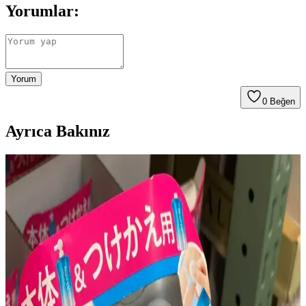
Yorumlar:
Yorum
0
Beğen
Ayrıca Bakınız
Ağız Çevresinde Perioral Dermatit: Nedenleri,
Belirtileri ve Etkili Tedavi Yöntemleri
Perioral dermatit, ağız çevresinde kırmızı kabarcıklar ve
kızarıklıklarla kendini gösteren cilt rahatsızlığıdır. Nedenleri,
belirtileri ve dermatolog kontrolünde uygulanan tedavi yöntemleri
detaylıca ele alınmaktadır.
Asya Güzellik Ürünleriyle Fondöten Altı Hazırlık ve
Pürüzsüz Makyaj Teknikleri