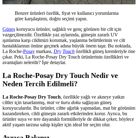
Benzer ürünleri özellik, fiyat ve kullanıcı yorumlarına
göre karşılaştırın, doğru seçimi yapın.
Güneş
koruyucu ürünler, sağlıklı ve genç görünen bir cilt için
vazgeçilmezdir. Özellikle yaz aylarında, güneşin zararlı UV
ışınlarına karşı cildimizi korumak, yaşlanma belirtilerinin ve cilt
hastalıklarının önüne geçmek adına büyük önem taşır. Bu noktada,
La Roche-
Posay
markası,
Dry
Touch
özellikli güneş kremleriyle öne
çıkar. Peki, La Roche-Posay Dry Touch ürünlerinin özellikleri ve
avantajları nelerdir? İşte detaylar.
La Roche-Posay Dry Touch Nedir ve
Neden Tercih Edilmeli?
La Roche-Posay Dry Touch
, özellikle yağlı ve akneye yatkın
ciltler için tasarlanmış,
mat ve kuru doku
sağlayan güneş
koruyuculardır. Bu ürünler, ciltte ağırlık yapmadan, mat bir görünüm
kazandırırken, cildi güneşin zararlı etkilerinden korur. Ayrıca, bu
ürünler suya ve tere dayanıklı formülleriyle de dikkat çeker, böylece
aktif yaşam tarzına sahip kişiler için ideal bir seçim olur.
Ayrıca Bakınız