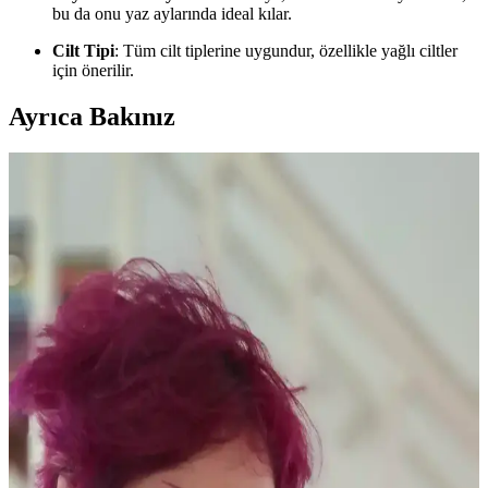
bu da onu yaz aylarında ideal kılar.
Cilt Tipi
: Tüm cilt tiplerine uygundur, özellikle yağlı ciltler
için önerilir.
Ayrıca Bakınız
Yaşlı Ciltlerde Makyajın Kırışıklıklara Yerleşmesini
Önleme Yöntemleri ve Ürün Seçimi
Yaşlanma ile makyajın kırışıklıklara dolması kuru ciltlerde daha
belirgindir. Doğru nemlendirme, uygun ürün seçimi ve minimal
uygulama teknikleriyle bu sorun azaltılabilir.
Kuru Ciltlerde Makyaj Problemleri ve Çözüm
Yöntemleri: hEDS ve Cilt Bariyeri
Kuru cilt ve hEDS gibi durumlarda makyajın topaklanması ve
çizgilenmesi sorunları, doğru ürün seçimi ve cilt bakım teknikleriyle
önlenebilir. Nemlendirme ve uygun uygulama önemlidir.
Güncel Eyeliner Trendleri ve Popüler Ürünlerin Göz