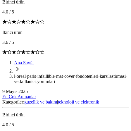
Birinci ürün
4.0
/
5
İkinci ürün
3.6
/
5
Ana Sayfa
l-oreal-paris-infaillible-mat-cover-fondotenleri-karsilastirmasi-
ve-kullanici-yorumlari
9 Mayıs 2025
En Çok Arananlar
Kategoriler:
guzellik ve bakim
|
teknoloji ve elektronik
Birinci ürün
4.0
/
5