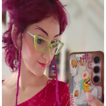
Kuru cilt ve hEDS gibi durumlarda makyajın topaklanması ve
çizgilenmesi sorunları, doğru ürün seçimi ve cilt bakım teknikleriyle
önlenebilir. Nemlendirme ve uygun uygulama önemlidir.
Güncel Eyeliner Trendleri ve Popüler Ürünlerin Göz
Makyajındaki Rolü
Eyeliner trendleri, yoğun çizgilerden uzaklaşıp doğal ve yumuşak
görünüme yöneliyor. Jel ve kalem eyelinerlar, kahverengi tonlar ve
göz farı uygulamaları ön planda. Popüler markalar ve teknikler
makyajda fark yaratıyor.
PCOS Kaynaklı Çene Tüyleri ve Cilt Sorunları:
Tedavi ve Bakım Yöntemleri
Polikistik Over Sendromu (PCOS) nedeniyle çene bölgesinde
oluşan kalın tüyler, batık kıllar ve cilt lekeleri için elektroloji, lazer
epilasyon ve uygun cilt bakımı yöntemleri detaylı şekilde ele
alınmaktadır.
Gothik Makyajda Siyah ve Koyu Kırmızı Dışında
Ruj Kullanımı: Killstar Coven Psychic Poem Örneği