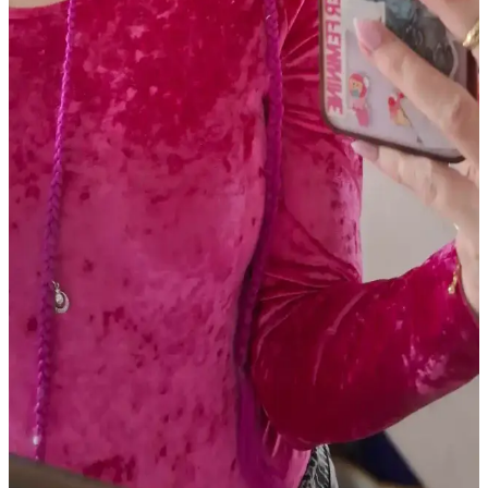
Gothik makyajda klasik siyah ve koyu kırmızı rujların dışında
Killstar Coven'in Psychic Poem soğuk pembe tonu, göz makyajını
ön plana çıkaran alternatif bir stil sunuyor.
Soğuk Alt Tonlu Açık Tenliler İçin Günlük Dudak
Renkleri ve Uygun Ürün Önerileri
Soğuk alt tonlu açık tenliler için pembe, mauve ve nude tonlarında
doğal dudak renkleri ve uygun ürünler detaylıca inceleniyor. Günlük
kullanımda tercih edilen lip balmlar, rujlar ve glosslar ele alınıyor.
Dijital Kameralarla Işıltılı Makyajın Fotoğraflarda
Canlı ve Parlak Görünmesi
Dijital kameralar, metalik ve ışıltılı makyaj ürünlerinin yansımalarını
yüksek çözünürlükte yakalayarak makyajın fotoğraflarda canlı ve
parlak görünmesini sağlar. Doğru ürün seçimi ve ışıklandırma
önemlidir.
Mat Ruj Kullanarak Kaşlarda Canlı Renk ve
Yaratıcı Şekillendirme Teknikleri