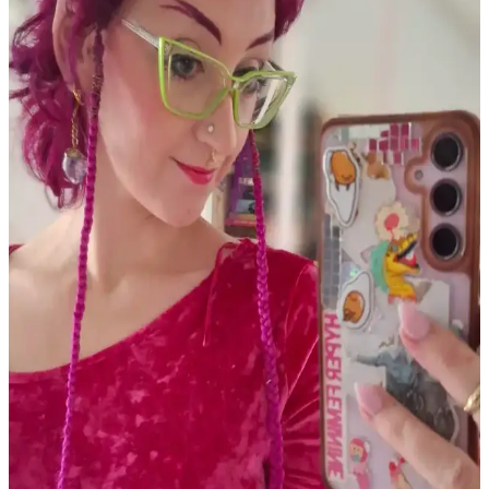
Makyajındaki Rolü
Eyeliner trendleri, yoğun çizgilerden uzaklaşıp doğal ve yumuşak
görünüme yöneliyor. Jel ve kalem eyelinerlar, kahverengi tonlar ve
göz farı uygulamaları ön planda. Popüler markalar ve teknikler
makyajda fark yaratıyor.
PCOS Kaynaklı Çene Tüyleri ve Cilt Sorunları:
Tedavi ve Bakım Yöntemleri
Polikistik Over Sendromu (PCOS) nedeniyle çene bölgesinde
oluşan kalın tüyler, batık kıllar ve cilt lekeleri için elektroloji, lazer
epilasyon ve uygun cilt bakımı yöntemleri detaylı şekilde ele
alınmaktadır.
Gothik Makyajda Siyah ve Koyu Kırmızı Dışında
Ruj Kullanımı: Killstar Coven Psychic Poem Örneği
Gothik makyajda klasik siyah ve koyu kırmızı rujların dışında
Killstar Coven'in Psychic Poem soğuk pembe tonu, göz makyajını
ön plana çıkaran alternatif bir stil sunuyor.
Soğuk Alt Tonlu Açık Tenliler İçin Günlük Dudak