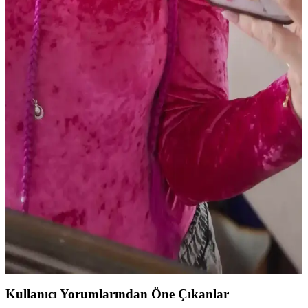
Renkleri ve Uygun Ürün Önerileri
Soğuk alt tonlu açık tenliler için pembe, mauve ve nude tonlarında
doğal dudak renkleri ve uygun ürünler detaylıca inceleniyor. Günlük
kullanımda tercih edilen lip balmlar, rujlar ve glosslar ele alınıyor.
Dijital Kameralarla Işıltılı Makyajın Fotoğraflarda
Canlı ve Parlak Görünmesi
Dijital kameralar, metalik ve ışıltılı makyaj ürünlerinin yansımalarını
yüksek çözünürlükte yakalayarak makyajın fotoğraflarda canlı ve
parlak görünmesini sağlar. Doğru ürün seçimi ve ışıklandırma
önemlidir.
Mat Ruj Kullanarak Kaşlarda Canlı Renk ve
Yaratıcı Şekillendirme Teknikleri
Mat rujlar, kaşlarda canlı renkler ve doğal görünüm sağlar. Pudra ile
sabitleme, kalıcılığı artırır. Kuyruk kısmı şekillendirme gibi yaratıcı
tekniklerle kişisel ifade güçlenir.
Kullanıcı Yorumlarından Öne Çıkanlar