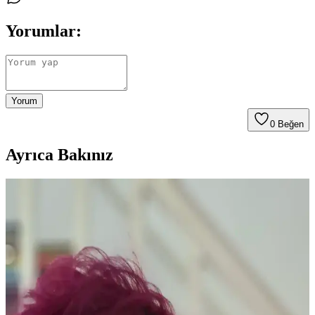
Yorumlar:
Yorum
0
Beğen
Ayrıca Bakınız
Yaşlı Ciltlerde Makyajın Kırışıklıklara Yerleşmesini
Önleme Yöntemleri ve Ürün Seçimi
Yaşlanma ile makyajın kırışıklıklara dolması kuru ciltlerde daha
belirgindir. Doğru nemlendirme, uygun ürün seçimi ve minimal
uygulama teknikleriyle bu sorun azaltılabilir.
Kuru Ciltlerde Makyaj Problemleri ve Çözüm
Yöntemleri: hEDS ve Cilt Bariyeri