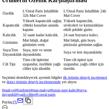
Ürünlerin Özellik Karşılaştırması
L'Oreal Paris Infaillible
L'Oreal Paris Infaillible 24h
Özellik
32h Mat Cover
Mat Cover
Yüksek kapatıcılık sağlar,
Yüksek kapatıcılık,
Kapatıcılık
ciltteki kusurları anında
sivilceleri ve kırmızılıkları
kapatır.
etkili şekilde gizler.
Kalıcılık
32 saate kadar kalıcılık.
24 saat boyunca kalıcı.
Mat bitişli, doğal
Mat bitişli, gün boyu
Görünüm
görünüm verir.
pürüzsüz görünüm sağlar.
Suya/Tere
Suya, tere ve neme
Suya ve tere dayanıklıdır.
Dayanıklılık
dayanıklıdır.
Tüm cilt tiplerine
Tüm cilt tipleri için
Cilt Tipi
uygundur, özellikle yağlı
uygundur, yağlı ciltler için
ciltler için idealdir.
önerilir.
Seçimini destekleyecek ayrıntılı bilgiler
ilk ürünün detaylı incelemesi
ve
ikinci ürünün detaylı incelemesinde
yer alıyor.
#
makyaj
#
fondoten
#
mat-makyaj
#
uzun-sure-kalici
#
suya-
dayanikli
#
yagli-ciltler
#
l-oreal-paris
Paylaş:
f
𝕏