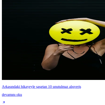
Arkasındaki hikayeyle şaşırtan 10 unutulmaz alışveriş
devamını oku