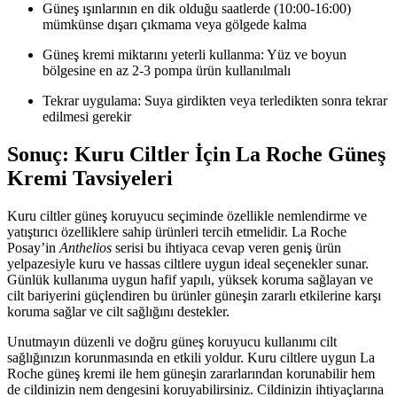
Güneş ışınlarının en dik olduğu saatlerde (10:00-16:00)
mümkünse dışarı çıkmama veya gölgede kalma
Güneş kremi miktarını yeterli kullanma: Yüz ve boyun
bölgesine en az 2-3 pompa ürün kullanılmalı
Tekrar uygulama: Suya girdikten veya terledikten sonra tekrar
edilmesi gerekir
Sonuç: Kuru Ciltler İçin La Roche Güneş
Kremi Tavsiyeleri
Kuru ciltler güneş koruyucu seçiminde özellikle nemlendirme ve
yatıştırıcı özelliklere sahip ürünleri tercih etmelidir. La Roche
Posay’in
Anthelios
serisi bu ihtiyaca cevap veren geniş ürün
yelpazesiyle kuru ve hassas ciltlere uygun ideal seçenekler sunar.
Günlük kullanıma uygun hafif yapılı, yüksek koruma sağlayan ve
cilt bariyerini güçlendiren bu ürünler güneşin zararlı etkilerine karşı
koruma sağlar ve cilt sağlığını destekler.
Unutmayın düzenli ve doğru güneş koruyucu kullanımı cilt
sağlığınızın korunmasında en etkili yoldur. Kuru ciltlere uygun La
Roche güneş kremi ile hem güneşin zararlarından korunabilir hem
de cildinizin nem dengesini koruyabilirsiniz. Cildinizin ihtiyaçlarına