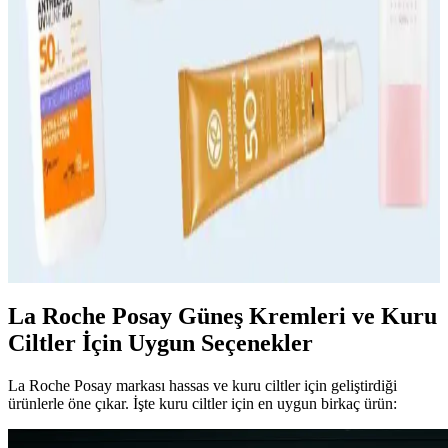
SPF 50 Güneş Koruyucu Seçimi ve Kullanım
İpuçları Hakkında Kapsamlı Rehber
SPF 50 güneş koruyucu ürünler, UVB ışınlarına karşı %98 koruma
sağlar. Bu rehberde, ürün seçiminden kullanıma kadar tüm detaylar,
cilt sağlığını koruma ve güneşten en iyi şekilde faydalanma
ipuçlarıyla anlatılıyor.
Güneş Kremi Seçimi İçin Temel Kriterler ve
Güvenilir Markalar Hakkında Bilgiler
Güneş kremi seçerken SPF, cilt tipi uyumu ve suya dayanıklılık gibi
faktörlere dikkat edin. Güvenilir markalar ve doğru kullanım ile cilt
sağlığınızı koruyun.
La Roche Posay Güneş Kremleri ve Kuru
Ciltler İçin Uygun Seçenekler
La Roche Posay markası hassas ve kuru ciltler için geliştirdiği
ürünlerle öne çıkar. İşte kuru ciltler için en uygun birkaç ürün: