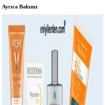
Ayrıca Bakınız
Yaz Ayları İçin Suya Dayanıklı Güneş Kremleri
Seçimi ve Kullanımı Rehberi
Yaz aylarında suya dayanıklı güneş kremleri, UV koruma sağlar ve
aktif yaşam tarzına uygun uzun süreli cilt koruması sunar. SPF ve
formül özellikleriyle doğru seçim önemlidir.
Yüksek Koruma ve Leke Önleyici Güneş Kremleri:
Cilt Sağlığını Koruyan Etkili Seçenekler
Yüksek SPF ve antioksidan içeriğiyle leke önleyici güneş kremleri,
cilt sağlığını korur, leke oluşumunu engeller ve güneş ışınlarına karşı
güçlü bir bariyer oluşturur.
Swiss Bork Güneş Koruyucu ve Leke Karşıtı
Kremler: Güçlü ve Güvenilir Koruma Çözümleri
Swiss Bork güneş kremleri yüksek SPF ve gelişmiş teknolojisiyle
cildi güneşin zararlı etkilerinden korur, leke görünümünü azaltır ve