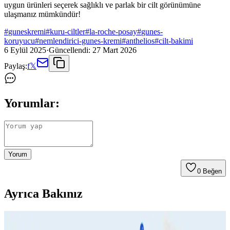
uygun ürünleri seçerek sağlıklı ve parlak bir cilt görünümüne
ulaşmanız mümkündür!
#
guneskremi
#
kuru-ciltler
#
la-roche-posay
#
gunes-
koruyucu
#
nemlendirici-gunes-kremi
#
anthelios
#
cilt-bakimi
6 Eylül 2025
·
Güncellendi:
27 Mart 2026
Paylaş:
f
𝕏
Yorumlar:
Yorum
0
Beğen
Ayrıca Bakınız
Yaz Ayları İçin Suya Dayanıklı Güneş Kremleri