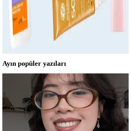
cilt sağlığını koruma ve güneşten en iyi şekilde faydalanma
ipuçlarıyla anlatılıyor.
Güneş Kremi Seçimi İçin Temel Kriterler ve
Güvenilir Markalar Hakkında Bilgiler
Güneş kremi seçerken SPF, cilt tipi uyumu ve suya dayanıklılık gibi
faktörlere dikkat edin. Güvenilir markalar ve doğru kullanım ile cilt
sağlığınızı koruyun.
Ayın popüler yazıları