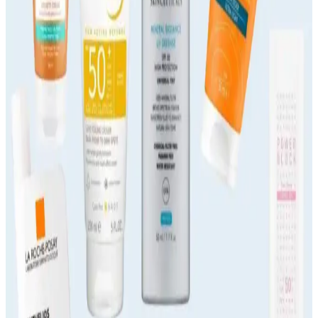
suya dayanıklıdır.
Güneş Kremleri 50 ve 100 ml Seçenekleriyle Cilt
Koruma Yöntemleri ve Kullanım İpuçları
Güneş kremi seçiminde boyut, SPF ve formülasyon önemli. 50 ve
100 ml seçenekleri, kullanım alışkanlıklarına göre avantaj sağlar,
doğru ürün seçimi cilt sağlığını korur.
Cilt Sağlığını Koruyan ve Renk Eşitleyici Güneş
Kremleri İncelemesi
Güneşin zararlı etkilerine karşı cilt sağlığını koruyan ve renk
eşitleyen güneş kremleri, SPF seviyeleri ve formülleriyle günlük ve
profesyonel kullanımda avantaj sağlar.
Güneş Kremi Seçiminde Koruma Performansı ve
Güvenilirlik Analizi
Güneş kremi seçiminde SPF, geniş spektrum ve suya dayanıklılık
gibi faktörler göz önünde bulundurulmalı, doğru kullanımla cilt
sağlığı korunur.