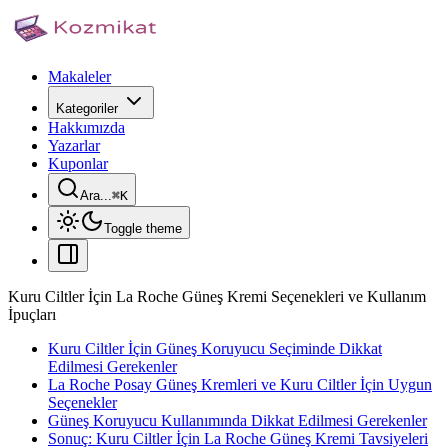
Makaleler
Kategoriler
Hakkımızda
Yazarlar
Kuponlar
Ara...
⌘
K
Toggle theme
Kuru Ciltler İçin La Roche Güneş Kremi Seçenekleri ve Kullanım
İpuçları
Kuru Ciltler İçin Güneş Koruyucu Seçiminde Dikkat
Edilmesi Gerekenler
La Roche Posay Güneş Kremleri ve Kuru Ciltler İçin Uygun
Seçenekler
Güneş Koruyucu Kullanımında Dikkat Edilmesi Gerekenler
Sonuç: Kuru Ciltler İçin La Roche Güneş Kremi Tavsiyeleri