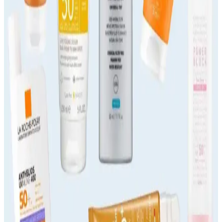
Güneş kremi seçiminde boyut, SPF ve formülasyon önemli. 50 ve
100 ml seçenekleri, kullanım alışkanlıklarına göre avantaj sağlar,
doğru ürün seçimi cilt sağlığını korur.
Cilt Sağlığını Koruyan ve Renk Eşitleyici Güneş
Kremleri İncelemesi
Güneşin zararlı etkilerine karşı cilt sağlığını koruyan ve renk
eşitleyen güneş kremleri, SPF seviyeleri ve formülleriyle günlük ve
profesyonel kullanımda avantaj sağlar.
Güneş Kremi Seçiminde Koruma Performansı ve
Güvenilirlik Analizi
Güneş kremi seçiminde SPF, geniş spektrum ve suya dayanıklılık
gibi faktörler göz önünde bulundurulmalı, doğru kullanımla cilt
sağlığı korunur.
SPF 50 Güneş Koruyucu Seçimi ve Kullanım
İpuçları Hakkında Kapsamlı Rehber
SPF 50 güneş koruyucu ürünler, UVB ışınlarına karşı %98 koruma
sağlar. Bu rehberde, ürün seçiminden kullanıma kadar tüm detaylar,