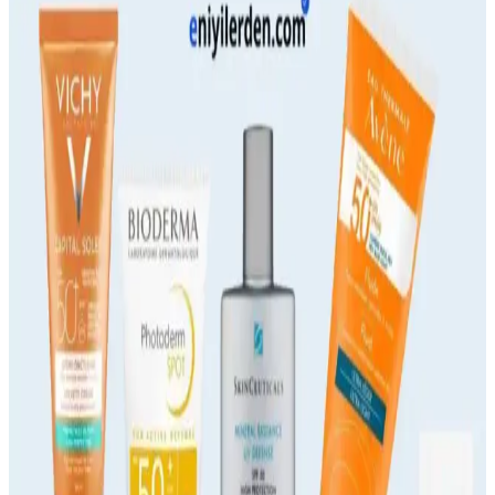
Seçimi ve Kullanımı Rehberi
Yaz aylarında suya dayanıklı güneş kremleri, UV koruma sağlar ve
aktif yaşam tarzına uygun uzun süreli cilt koruması sunar. SPF ve
formül özellikleriyle doğru seçim önemlidir.
Yüksek Koruma ve Leke Önleyici Güneş Kremleri:
Cilt Sağlığını Koruyan Etkili Seçenekler
Yüksek SPF ve antioksidan içeriğiyle leke önleyici güneş kremleri,
cilt sağlığını korur, leke oluşumunu engeller ve güneş ışınlarına karşı
güçlü bir bariyer oluşturur.
Swiss Bork Güneş Koruyucu ve Leke Karşıtı
Kremler: Güçlü ve Güvenilir Koruma Çözümleri
Swiss Bork güneş kremleri yüksek SPF ve gelişmiş teknolojisiyle
cildi güneşin zararlı etkilerinden korur, leke görünümünü azaltır ve
suya dayanıklıdır.
Güneş Kremleri 50 ve 100 ml Seçenekleriyle Cilt
Koruma Yöntemleri ve Kullanım İpuçları