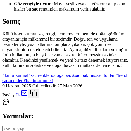
Göz rengiyle uyum
: Mavi, yeşil veya ela gözlere sahip olan
kişiler bu saç renginden maksimum verim alabilir.
Sonuç
Küllü koyu kumral saç rengi, hem modern hem de doğal görünüm
arayanlar için mükemmel bir seçimdir. Doğru ton ve uygulama
teknikleriyle, yüz hatlarınızı ön plana çıkaran, çok yönlü ve
dayanıklı bir renk elde edebilirsiniz. Ayrıca, düzenli bakım ve doğru
ürün kullanımıyla bu şık ve zamansız renk her mevsim sizinle
olacaktır. Kendinizi yenilemek ve yeni bir tarz denemek istiyorsanız,
küllü kumralın sofistike ve doğal havasını mutlaka denemelisiniz!
#
kullu-kumral
#
sac-renkleri
#
dogal-sac
#
sac-bakimi
#
sac-tonlari
#
trend-
sac-renkleri
#
bakim-urunleri
9 Haziran 2025
·
Güncellendi:
27 Mart 2026
Paylaş:
f
𝕏
Yorumlar: