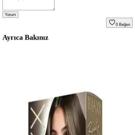
Yorum
0
Beğen
Ayrıca Bakınız
L'Oréal Saç Boyası 7.11 Küllü Kumral: Uzun Süre
Kalıcılık ve Doğal Görünüm
L'Oréal Paris Excellence 7.11 saç boyası, uzun süre kalıcı ve doğal
küllü kumral tonuyla saçlara derinlik ve canlılık katıyor, kolay
uygulama ve saç sağlığını koruyan özellikleriyle öne çıkıyor.
Palette Deluxe Saç Boyası 7-3 Küllü Kumral: Yoğun
Renk, Uzun Süreli Parlaklık
Palette Deluxe 7-3 küllü kumral krem formüllü saç boyasıdır.
Yüksek pigment yoğunluğu, mikro yağlar ve amonyaklı yapı ile
soğuk-alt tonlarda dengeli, doğal görünüm sağlayan uzun süreli
parlaklık vaat eder.