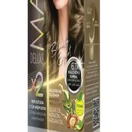
bakım içeriğiyle saçlara sağlık kazandırır.
Maxx Deluxe BEAUTY EXPERT 6.11 Yoğun Küllü
Kumral Saç Boyası ve Bakım Seti Özellikleri
Maxx Deluxe BEAUTY EXPERT 6.11, yoğun küllü kumral tonu
ve bakım özellikleriyle saçlara doğal parlaklık kazandırır, güçlendirir
ve korur, içeriğindeki doğal yağlar ile sağlıklı sonuçlar sağlar.
Lil'afix 7.11 Yoğun Küllü Kumral Krem Tüp Boya
ile Güvenli ve Doğal Saç Renkleri
Lil'afix 7.11, amonyaksız formülü ve yoğun küllü kumral tonu ile
doğal ve şık saç renkleri sağlar. Kolay uygulama ve güvenli
kullanım sunar, kalıcı ve doğal görünüm için ideal bir saç boyasıdır.
Saç Boyası Renkleri ve Özellikleri: Palette ve Diğer
Markaların Karşılaştırması
Palette'nin Çikolata Kahve ve Küllü Kumral ürünlerinin özellikleri,
kullanım detayları ve diğer markalarla karşılaştırmasıyla bilinçli
seçim yapmanıza yardımcı oluyor.