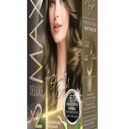
Küllü Kumral Saç Boyası: Doğal ve Kalıcı Renk
Seçeneği Sunan Ürün Özellikleri
Küllü kumral saç boyası, doğal görünüm ve kalıcılık sağlayan
özellikleriyle öne çıkar. Beyazları %100 kapama, mor teknoloji ve
bakım içeriğiyle saçlara sağlık kazandırır.
Maxx Deluxe BEAUTY EXPERT 6.11 Yoğun Küllü
Kumral Saç Boyası ve Bakım Seti Özellikleri
Maxx Deluxe BEAUTY EXPERT 6.11, yoğun küllü kumral tonu
ve bakım özellikleriyle saçlara doğal parlaklık kazandırır, güçlendirir
ve korur, içeriğindeki doğal yağlar ile sağlıklı sonuçlar sağlar.
Lil'afix 7.11 Yoğun Küllü Kumral Krem Tüp Boya
ile Güvenli ve Doğal Saç Renkleri
Lil'afix 7.11, amonyaksız formülü ve yoğun küllü kumral tonu ile
doğal ve şık saç renkleri sağlar. Kolay uygulama ve güvenli
kullanım sunar, kalıcı ve doğal görünüm için ideal bir saç boyasıdır.
Saç Boyası Renkleri ve Özellikleri: Palette ve Diğer