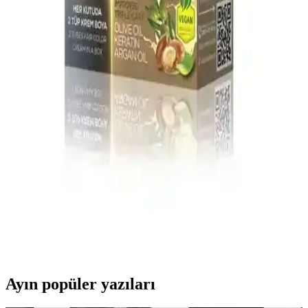
Markaların Karşılaştırması
Palette'nin Çikolata Kahve ve Küllü Kumral ürünlerinin özellikleri,
kullanım detayları ve diğer markalarla karşılaştırmasıyla bilinçli
seçim yapmanıza yardımcı oluyor.
7.11 Saç Boyası: Küllü Kumralın Doğal Görünümü
ve Bakım İpuçları
7.11 saç boyası, küllü kumral tonu ile doğal, soğuk ve mat bir
görünüm sunar. Beyaz kapatma başarısı ve uzun kalıcılığıyla cilt
tonlarına uyumlu, bakımı kolay bir saç rengidir.
Maxx Deluxe BEAUTY EXPERT 6.1 Küllü Koyu
Kumral Saç Boyası ve Bakım Seti Özellikleri
Maxx Deluxe Küllü Kumral boya seti, yüksek kapatıcılık ve bakım
özellikleriyle doğal ve parlak saçlar sunar. İçeriğindeki doğal yağlar
ve bakım ürünleriyle saç sağlığını korur ve güçlendirir.
Ayın popüler yazıları