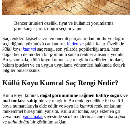
Benzer ürünleri özellik, fiyat ve kullanıcı yorumlarına
göre karşılaştırın, doğru seçimi yapın.
Saç renkleri kişisel tarzın en önemli parçalarından biridir ve doğru
seçildiğinde yüzünüzü canlandırır,
ifadenize
şıklık katar. Özellikle
küllü koyu
kumral
saç rengi, son yıllarda popülerliği artan, hem
doğal hem de modern bir görünüm sunan renkler arasında yer alır.
Bu yazımızda, küllü koyu kumral saç renginin özellikleri, tonları,
bakım ipuçları ve en uygun uygulama yöntemleri hakkında detaylı
bilgiler bulacaksınız.
Küllü Koyu Kumral Saç Rengi Nedir?
Küllü koyu kumral,
doğal görünümüne rağmen hafifçe soğuk ve
mat tonlara sahip
bir saç rengidir. Bu renk, genellikle 6.0 ve 6.1
boya numaralarıyla elde edilir ve
koyu
ile
kumral
renk tonlarının
mükemmel birleşimini yansıtır. Küllü alt tonlar, saça eklenen gri
veya mavi
yansımalar
sayesinde
sıcak
renklerin aksine daha
soğuk
ve
daha doğal
bir görünüm sağlar.