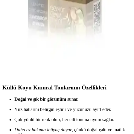
7.11 Saç Boyası: Küllü Kumralın Doğal Görünümü
ve Bakım İpuçları
7.11 saç boyası, küllü kumral tonu ile doğal, soğuk ve mat bir
görünüm sunar. Beyaz kapatma başarısı ve uzun kalıcılığıyla cilt
tonlarına uyumlu, bakımı kolay bir saç rengidir.
Maxx Deluxe BEAUTY EXPERT 6.1 Küllü Koyu
Kumral Saç Boyası ve Bakım Seti Özellikleri
Maxx Deluxe Küllü Kumral boya seti, yüksek kapatıcılık ve bakım
özellikleriyle doğal ve parlak saçlar sunar. İçeriğindeki doğal yağlar
ve bakım ürünleriyle saç sağlığını korur ve güçlendirir.
Küllü Koyu Kumral Tonlarının Özellikleri
Doğal ve şık bir görünüm
sunar.
Yüz hatlarını belirginleştirir ve yüzünüzü ayırt eder.
Çok yönlü bir renk olup, her cilt tonuna uyum sağlar.
Daha az bakıma ihtiyaç duyar
, çünkü doğal ışıltı ve matlık