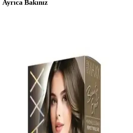
Ayrıca Bakınız
L'Oréal Saç Boyası 7.11 Küllü Kumral: Uzun Süre
Kalıcılık ve Doğal Görünüm
L'Oréal Paris Excellence 7.11 saç boyası, uzun süre kalıcı ve doğal
küllü kumral tonuyla saçlara derinlik ve canlılık katıyor, kolay
uygulama ve saç sağlığını koruyan özellikleriyle öne çıkıyor.
Palette Deluxe Saç Boyası 7-3 Küllü Kumral: Yoğun
Renk, Uzun Süreli Parlaklık
Palette Deluxe 7-3 küllü kumral krem formüllü saç boyasıdır.
Yüksek pigment yoğunluğu, mikro yağlar ve amonyaklı yapı ile
soğuk-alt tonlarda dengeli, doğal görünüm sağlayan uzun süreli
parlaklık vaat eder.
Küllü Kumral Saç Boyası: Doğal ve Kalıcı Renk
Seçeneği Sunan Ürün Özellikleri
Küllü kumral saç boyası, doğal görünüm ve kalıcılık sağlayan
özellikleriyle öne çıkar. Beyazları %100 kapama, mor teknoloji ve