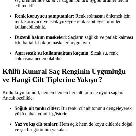
saç kremlerinde
küllü ve soğuk tonlara uygun
ürünler tercih
edilmelidir.
Renk koruyucu şampuanlar
: Renk solmasını önlemek için
renk koruyucu ve ıslak yüzeyde renk sabitleyici ürünler
kullanabilirsiniz.
Düzenli bakım maskeleri
: Saçların sağlıklı ve parlak kalması
için haftalık bakım maskeleri uygulayın.
Aşırı sıcak su kullanmaktan kaçının
: Sıcak su, renk
solmasına neden olabilir.
Küllü Kumral Saç Renginin Uygunluğu
ve Hangi Cilt Tiplerine Yakışır?
Küllü koyu kumral, hemen hemen her cilt tonu ile uyum sağlar.
Ancak özellikle:
Soğuk alt tonlu ciltler
: Bu renk, cilt alt tonunu dengeleyerek
yüzü daha aydınlık gösterir.
Yaz ve kış cilt tonları
: Hem açık hem de koyu ciltlerde doğal
ve şık bir görünüm yakalar.