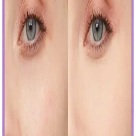
sunan kalıcı ojeler arasında öne çıkar. Bu modellerin özellikleri ve
bakım önerileriyle uzun süre şık ve bakımlı kalabilirsiniz.
İslak Ruj Uygulama ve Bakım İpuçlarıyla
Mükemmel Dudaklara Ulaşın
İslak rujun güzelliğini ortaya çıkarmak ve kalıcılığını artırmak için
doğru uygulama teknikleri ve bakım önerileri. Dudakların temizliği,
sınır çizimi ve kat kat uygulama ile mükemmel görünüm elde edin.
Japon ve Kore Güzellik Markalarının FDA Güneş
Koruyucu Düzenlemelerine Uyum Stratejileri
Japon ve Kore güzellik markaları, FDA'nın sıkı güneş koruyucu
düzenlemelerine, ürünlerini güneş koruyucu yerine cilt jeli veya
makyaj bazı olarak etiketleyerek uyum sağlıyor. Bu strateji, tüketici
bilincini gerektiriyor.
Curel Yoğun Nemlendirici Krem: Hassas ve Sorunlu
Ciltler İçin Etkili Nemlendirme Çözümü
Curel yoğun nemlendirici krem, hassas ve kuru ciltler için kokusuz,
hızlı emilen bir nemlendirme sunar. Kullanıcılar kuruluk ve
pürüzlerde iyileşme gözlemlerken, bazı ciltlerde olumsuz