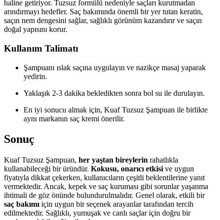
haline getiriyor. Tuzsuz formülü nedeniyle saçları kurutmadan
arındırmayı hedefler. Saç bakımında önemli bir yer tutan keratin,
saçın nem dengesini sağlar, sağlıklı görünüm kazandırır ve saçın
doğal yapısını korur.
Kullanım Talimatı
Şampuanı ıslak saçına uygulayın ve nazikçe masaj yaparak
yedirin.
Yaklaşık 2-3 dakika bekledikten sonra bol su ile durulayın.
En iyi sonucu almak için, Kuaf Tuzsuz Şampuan ile birlikte
aynı markanın saç kremi önerilir.
Sonuç
Kuaf Tuzsuz Şampuan,
her yaştan bireylerin
rahatlıkla
kullanabileceği bir üründür.
Kokusu, onarıcı etkisi
ve uygun
fiyatıyla dikkat çekerken, kullanıcıların çeşitli beklentilerine yanıt
vermektedir. Ancak, kepek ve saç kuruması gibi sorunlar yaşanma
ihtimali de göz önünde bulundurulmalıdır. Genel olarak, etkili bir
saç bakımı
için uygun bir seçenek arayanlar tarafından tercih
edilmektedir. Sağlıklı, yumuşak ve canlı saçlar için doğru bir