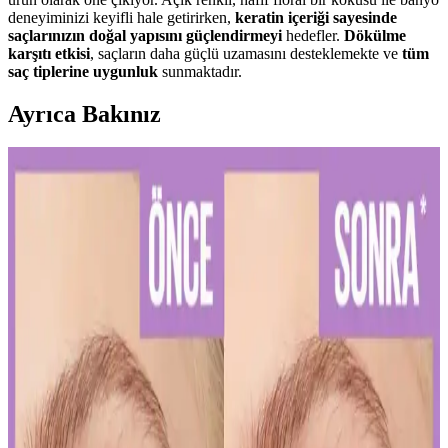
deneyiminizi keyifli hale getirirken,
keratin içeriği sayesinde
saçlarınızın doğal yapısını güçlendirmeyi
hedefler.
Dökülme
karşıtı etkisi
, saçların daha güçlü uzamasını desteklemekte ve
tüm
saç tiplerine uygunluk
sunmaktadır.
Ayrıca Bakınız
Diş Hassasiyetini Azaltan Doğru Diş Macunu Seçimi
ve Kullanım İpuçları
Diş hassasiyetini hafifletmek ve sağlıklı bir gülüşe ulaşmak için
doğru diş macunu seçimi ve düzenli kullanım önemlidir. Uzman
önerileriyle diş sağlığınızı koruyun.
Kalıcı Kalem Göz Makyajı: Uzun Süre Dayanan ve
Pratik Kullanım İpuçları
Kalıcı kalem göz makyajı, suya ve tere dayanıklı formülleriyle uzun
süre kalıcı ve net çizgiler sağlar. Uygulama ve bakım ipuçlarıyla
gözlerinizi vurgulayın.
Kalıcı Oje Seçenekleri: Nail Master M377 ve M378