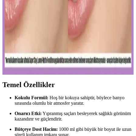
Diş macunu ve diş fırçası, ağız hijyeninin temel taşlarıdır. Florür
içeren ürünler dişleri güçlendirir, düzenli kullanım sağlıklı gülüşler
sağlar.
Uzun Süre Kalıcı ve Doğal Mat Fondötenler:
Günlük Kullanım İçin En İyi Seçenekler ve İpuçları
Kalıcı ve doğal görünüm sunan mat fondötenler, suya ve tere
dayanıklı formülleriyle gün boyu tazelik sağlar. Cilt tipine uygun
seçenekler ve doğru uygulama ipuçlarıyla makyajınızı
mükemmelleştirin.
Temel Özellikler
Kokulu Formül:
Hoş bir kokuya sahiptir, böylece banyo
sırasında olumlu bir atmosfer yaratır.
Onarıcı Etki:
Yıpranmış saçları besleyerek sağlıklı görünüm
kazandırır ve güçlendirir.
Bütçeye Dost Hacim:
1000 ml gibi büyük bir boyut ile uzun
süreli kullanım imkanı sunar.