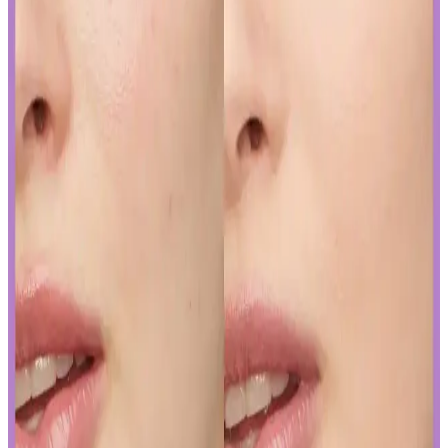
Curel yoğun nemlendirici krem, hassas ve kuru ciltler için kokusuz,
hızlı emilen bir nemlendirme sunar. Kullanıcılar kuruluk ve
pürüzlerde iyileşme gözlemlerken, bazı ciltlerde olumsuz
reaksiyonlar görülebilir.
Yapay Zeka ile Kozmetik Sektöründe Yenilikler ve
Sunduğu Faydalar
Kozmetik endüstrisinde yapay zeka, ürün geliştirmeden müşteri
deneyimine kadar birçok alanda devrim yaratıyor. Sürdürülebilirlik
ve inovasyonun anahtarı olan bu teknolojiyi yakından inceleyin.
Gözaltı Kapatıcısında Doğal Görünüm İçin Ürün
Seçimi ve Uygulama Yöntemleri
Gözaltı kapatıcısı seçimi ve uygulama teknikleriyle doğal görünüm
yakalamak için hafif ürünler ve doğru uygulama yöntemleri
önemlidir. İnce katmanlar ve uygun tonlar ile göz altlarınızda doğal
parlaklık sağlayabilirsiniz.
Ağız Bakımı ve Hijyenin Temel Unsurları: Günlük
Diş Temizliği ve Koruyucu Ürünler