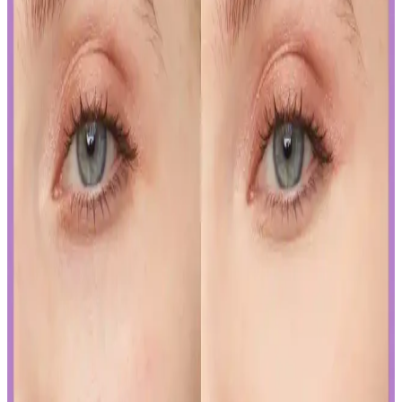
Modellerinin Detaylı Analizi
Nail Master M377 ve M378 modelleri, dayanıklılık ve parlaklık
sunan kalıcı ojeler arasında öne çıkar. Bu modellerin özellikleri ve
bakım önerileriyle uzun süre şık ve bakımlı kalabilirsiniz.
İslak Ruj Uygulama ve Bakım İpuçlarıyla
Mükemmel Dudaklara Ulaşın
İslak rujun güzelliğini ortaya çıkarmak ve kalıcılığını artırmak için
doğru uygulama teknikleri ve bakım önerileri. Dudakların temizliği,
sınır çizimi ve kat kat uygulama ile mükemmel görünüm elde edin.
Japon ve Kore Güzellik Markalarının FDA Güneş
Koruyucu Düzenlemelerine Uyum Stratejileri
Japon ve Kore güzellik markaları, FDA'nın sıkı güneş koruyucu
düzenlemelerine, ürünlerini güneş koruyucu yerine cilt jeli veya
makyaj bazı olarak etiketleyerek uyum sağlıyor. Bu strateji, tüketici
bilincini gerektiriyor.
Curel Yoğun Nemlendirici Krem: Hassas ve Sorunlu
Ciltler İçin Etkili Nemlendirme Çözümü