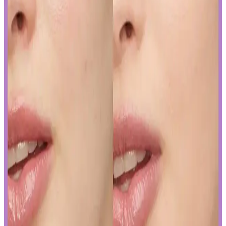
reaksiyonlar görülebilir.
Yapay Zeka ile Kozmetik Sektöründe Yenilikler ve
Sunduğu Faydalar
Kozmetik endüstrisinde yapay zeka, ürün geliştirmeden müşteri
deneyimine kadar birçok alanda devrim yaratıyor. Sürdürülebilirlik
ve inovasyonun anahtarı olan bu teknolojiyi yakından inceleyin.
Gözaltı Kapatıcısında Doğal Görünüm İçin Ürün
Seçimi ve Uygulama Yöntemleri
Gözaltı kapatıcısı seçimi ve uygulama teknikleriyle doğal görünüm
yakalamak için hafif ürünler ve doğru uygulama yöntemleri
önemlidir. İnce katmanlar ve uygun tonlar ile göz altlarınızda doğal
parlaklık sağlayabilirsiniz.
Ağız Bakımı ve Hijyenin Temel Unsurları: Günlük
Diş Temizliği ve Koruyucu Ürünler
Diş macunu ve diş fırçası, ağız hijyeninin temel taşlarıdır. Florür
içeren ürünler dişleri güçlendirir, düzenli kullanım sağlıklı gülüşler
sağlar.