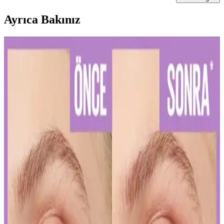
Ayrıca Bakınız
Diş Hassasiyetini Azaltan Doğru Diş Macunu Seçimi
ve Kullanım İpuçları
Diş hassasiyetini hafifletmek ve sağlıklı bir gülüşe ulaşmak için
doğru diş macunu seçimi ve düzenli kullanım önemlidir. Uzman
önerileriyle diş sağlığınızı koruyun.
Kalıcı Kalem Göz Makyajı: Uzun Süre Dayanan ve
Pratik Kullanım İpuçları
Kalıcı kalem göz makyajı, suya ve tere dayanıklı formülleriyle uzun
süre kalıcı ve net çizgiler sağlar. Uygulama ve bakım ipuçlarıyla
gözlerinizi vurgulayın.
Kalıcı Oje Seçenekleri: Nail Master M377 ve M378
Modellerinin Detaylı Analizi
Nail Master M377 ve M378 modelleri, dayanıklılık ve parlaklık