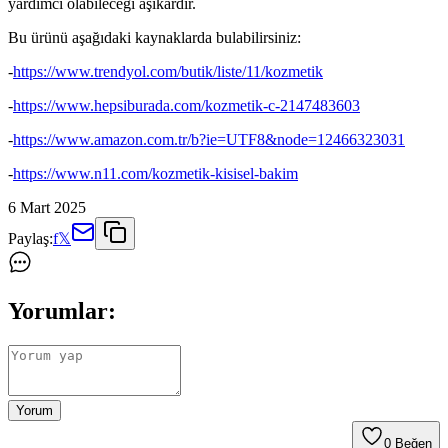
yardımcı olabileceği aşikardır.
Bu ürünü aşağıdaki kaynaklarda bulabilirsiniz:
-
https://www.trendyol.com/butik/liste/11/kozmetik
-
https://www.hepsiburada.com/kozmetik-c-2147483603
-
https://www.amazon.com.tr/b?ie=UTF8&node=12466323031
-
https://www.n11.com/kozmetik-kisisel-bakim
6 Mart 2025
Paylaş:
f
𝕏
Yorumlar:
Yorum
0
Beğen