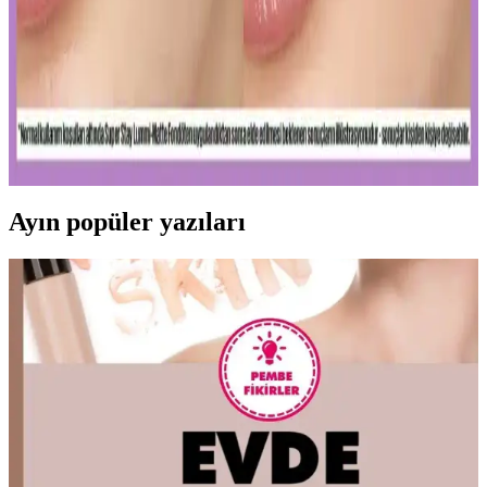
Uzun Süre Kalıcı ve Doğal Mat Fondötenler:
Günlük Kullanım İçin En İyi Seçenekler ve İpuçları
Kalıcı ve doğal görünüm sunan mat fondötenler, suya ve tere
dayanıklı formülleriyle gün boyu tazelik sağlar. Cilt tipine uygun
seçenekler ve doğru uygulama ipuçlarıyla makyajınızı
mükemmelleştirin.
Ayın popüler yazıları