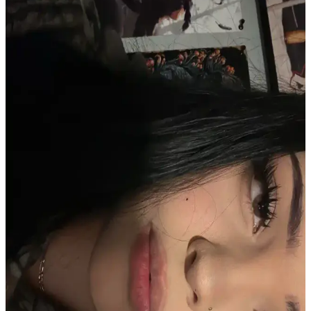
Doğru Ürün Seçimi
Makyajda doğru ürün seçimi ve uygulama teknikleri, kişinin
özgüvenini artırır. Göz makyajı, kaş şekillendirme, aydınlatma ve
dudak bakımı özgüvenin temel taşlarıdır.
Kaş İnceltme ve Şekillendirme: Doğal Görünüm İçin
Uygun Yöntemler ve Ürün Seçimi
Kaş inceltme ve şekillendirme konusunda doğal görünümü korumak
önemlidir. Hafif şekillendirme, doğru ürün seçimi ve profesyonel
destekle yüz hatları ön plana çıkarılabilir.
Erkekler İçin Feminen ve Çekici Görünüm Sağlayan
Makyaj ve Bakım Teknikleri
Erkeklerin yüz hatlarını yumuşatıp feminen ve çekici görünmelerini
sağlayan makyaj teknikleri, cilt bakımı ve doğal uygulamalar
hakkında kapsamlı bilgiler sunulmaktadır.
Seyrek Kaşlarla Başa Çıkma Yöntemleri ve Doğal
Çözümler Üzerine Kapsamlı Rehber