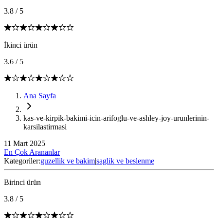
3.8
/
5
İkinci ürün
3.6
/
5
Ana Sayfa
kas-ve-kirpik-bakimi-icin-arifoglu-ve-ashley-joy-urunlerinin-
karsilastirmasi
11 Mart 2025
En Çok Arananlar
Kategoriler:
guzellik ve bakim
|
saglik ve beslenme
Birinci ürün
3.8
/
5