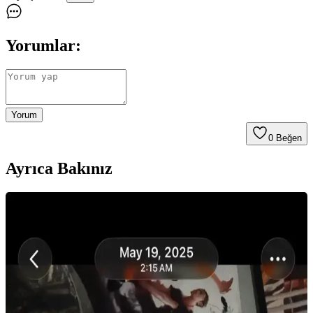
Yorumlar:
Yorum
0
Beğen
Ayrıca Bakınız
Mat Ruj Kullanarak Kaşlarda Canlı Renk ve
Yaratıcı Şekillendirme Teknikleri
Mat rujlar, kaşlarda canlı renkler ve doğal görünüm sağlar. Pudra ile
sabitleme, kalıcılığı artırır. Kuyruk kısmı şekillendirme gibi yaratıcı
tekniklerle kişisel ifade güçlenir.
Makyajda Özgüven Yaratmanın Yöntemleri ve