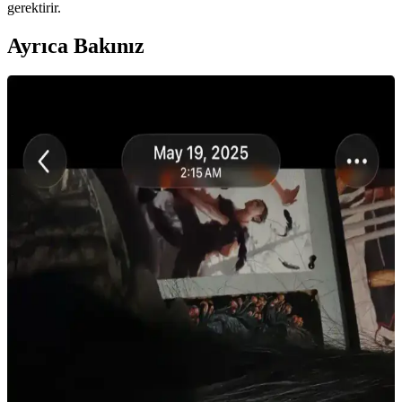
gerektirir.
Ayrıca Bakınız
Mat Ruj Kullanarak Kaşlarda Canlı Renk ve
Yaratıcı Şekillendirme Teknikleri
Mat rujlar, kaşlarda canlı renkler ve doğal görünüm sağlar. Pudra ile
sabitleme, kalıcılığı artırır. Kuyruk kısmı şekillendirme gibi yaratıcı
tekniklerle kişisel ifade güçlenir.
Makyajda Özgüven Yaratmanın Yöntemleri ve
Doğru Ürün Seçimi
Makyajda doğru ürün seçimi ve uygulama teknikleri, kişinin
özgüvenini artırır. Göz makyajı, kaş şekillendirme, aydınlatma ve
dudak bakımı özgüvenin temel taşlarıdır.
Kaş İnceltme ve Şekillendirme: Doğal Görünüm İçin
Uygun Yöntemler ve Ürün Seçimi
Kaş inceltme ve şekillendirme konusunda doğal görünümü korumak