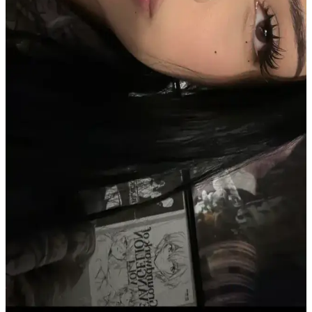
Seyrek kaşların nedenleri, doğal ve medikal yöntemlerle kalıcı
makyaj tekniklerine kadar çeşitli çözümler detaylıca inceleniyor.
Beslenme ve bakım önerileriyle kaş sağlığı destekleniyor.
Kaş Bölgesindeki Sivilceyi Gizlemek ve İyileştirmek
İçin Etkili Yöntemler
Kaş bölgesinde oluşan sivilcelerde buz uygulaması, antibakteriyel
kremler ve hidrojel bant kullanımı ile şişlik azaltılır. Yeşil renk
düzeltici ve kapatıcı ile makyajla görünüm minimize edilir, cilt
sağlığı korunur.
Makyaj ve Saç Kesimiyle Gençleşme: Kakül, Kaş
Şekillendirme ve Hafif Ten Ürünleri
Kakül kesimi, doğal kaş şekillendirme ve hafif ten ürünleri
kullanımı, görünümde gençleşme ve özgüven artışı sağlıyor. Reddit
deneyimi bu değişimin etkisini gözler önüne seriyor.
Makyaj Görünümünü Yeniden Yaratırken Ürün ve
Uygulama Tekniklerinin Önemi
Makyaj görünümünü tam olarak yeniden yaratmak için ürün seçimi