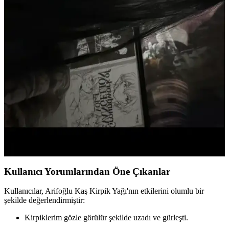
sağlığı korunur.
Makyaj ve Saç Kesimiyle Gençleşme: Kakül, Kaş
Şekillendirme ve Hafif Ten Ürünleri
Kakül kesimi, doğal kaş şekillendirme ve hafif ten ürünleri
kullanımı, görünümde gençleşme ve özgüven artışı sağlıyor. Reddit
deneyimi bu değişimin etkisini gözler önüne seriyor.
Makyaj Görünümünü Yeniden Yaratırken Ürün ve
Uygulama Tekniklerinin Önemi
Makyaj görünümünü tam olarak yeniden yaratmak için ürün seçimi
ve uygulama teknikleri büyük önem taşır. Matlık, kirpik yapıştırma
yöntemi ve kaş şekli gibi faktörler görünümü etkiler.
Kullanıcı Yorumlarından Öne Çıkanlar
Kullanıcılar, Arifoğlu Kaş Kirpik Yağı'nın etkilerini olumlu bir
şekilde değerlendirmiştir:
Kirpiklerim gözle görülür şekilde uzadı ve gürleşti.