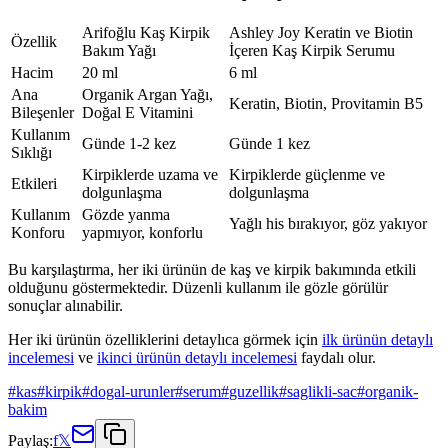
Arifoğlu Kaş Kirpik
Ashley Joy Keratin ve Biotin
Özellik
Bakım Yağı
İçeren Kaş Kirpik Serumu
Hacim
20 ml
6 ml
Ana
Organik Argan Yağı,
Keratin, Biotin, Provitamin B5
Bileşenler
Doğal E Vitamini
Kullanım
Günde 1-2 kez
Günde 1 kez
Sıklığı
Kirpiklerde uzama ve
Kirpiklerde güçlenme ve
Etkileri
dolgunlaşma
dolgunlaşma
Kullanım
Gözde yanma
Yağlı his bırakıyor, göz yakıyor
Konforu
yapmıyor, konforlu
Bu karşılaştırma, her iki ürünün de kaş ve kirpik bakımında etkili
olduğunu göstermektedir. Düzenli kullanım ile gözle görülür
sonuçlar alınabilir.
Her iki ürünün özelliklerini detaylıca görmek için
ilk ürünün detaylı
incelemesi
ve
ikinci ürünün detaylı incelemesi
faydalı olur.
#
kas
#
kirpik
#
dogal-urunler
#
serum
#
guzellik
#
saglikli-sac
#
organik-
bakim
Paylaş:
f
𝕏