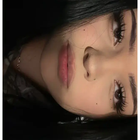
önemlidir. Hafif şekillendirme, doğru ürün seçimi ve profesyonel
destekle yüz hatları ön plana çıkarılabilir.
Erkekler İçin Feminen ve Çekici Görünüm Sağlayan
Makyaj ve Bakım Teknikleri
Erkeklerin yüz hatlarını yumuşatıp feminen ve çekici görünmelerini
sağlayan makyaj teknikleri, cilt bakımı ve doğal uygulamalar
hakkında kapsamlı bilgiler sunulmaktadır.
Seyrek Kaşlarla Başa Çıkma Yöntemleri ve Doğal
Çözümler Üzerine Kapsamlı Rehber
Seyrek kaşların nedenleri, doğal ve medikal yöntemlerle kalıcı
makyaj tekniklerine kadar çeşitli çözümler detaylıca inceleniyor.
Beslenme ve bakım önerileriyle kaş sağlığı destekleniyor.
Kaş Bölgesindeki Sivilceyi Gizlemek ve İyileştirmek
İçin Etkili Yöntemler
Kaş bölgesinde oluşan sivilcelerde buz uygulaması, antibakteriyel
kremler ve hidrojel bant kullanımı ile şişlik azaltılır. Yeşil renk
düzeltici ve kapatıcı ile makyajla görünüm minimize edilir, cilt