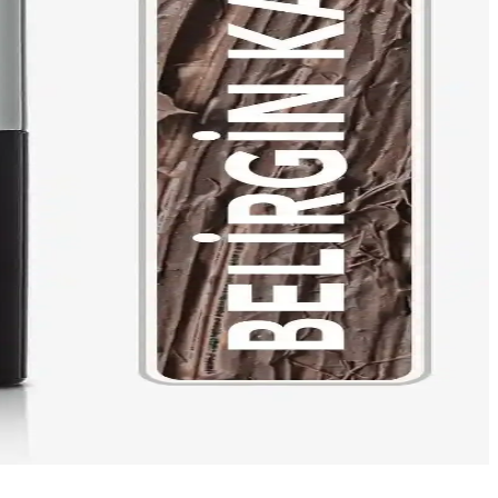
ılaştırması.
Rose. Hangi ürün sizin ihtiyaçlarınıza daha uygun? Öğrenin.
urada.
azandırır, pratik ve uygun fiyatlıdır.
 dayanıklılık, kalıcılık ve uygulama kolaylığı gibi detaylar