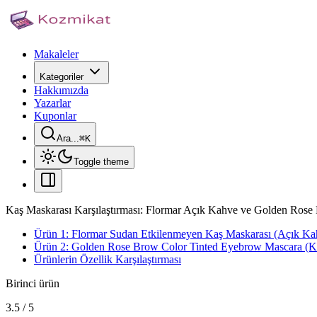
Makaleler
Kategoriler
Hakkımızda
Yazarlar
Kuponlar
Ara...
⌘
K
Toggle theme
Kaş Maskarası Karşılaştırması: Flormar Açık Kahve ve Golden Ros
Ürün 1: Flormar Sudan Etkilenmeyen Kaş Maskarası (Açık Ka
Ürün 2: Golden Rose Brow Color Tinted Eyebrow Mascara (K
Ürünlerin Özellik Karşılaştırması
Birinci ürün
3.5
/
5