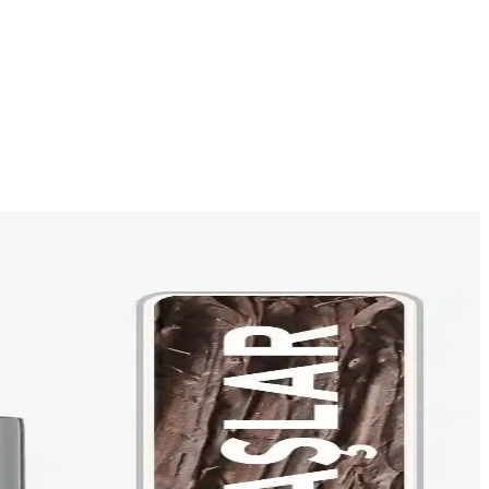
en uygun seçeneği belirlemenize yardımcı oluyor.
m ve uygun renk tonlarıyla günlük makyajda tercih edilir.
e kullanıcı yorumlarını ele alarak en uygun seçimi yapmanıza yardımcı