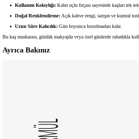
Kullanım Kolaylığı:
Kalın uçlu fırçası sayesinde kaşları tek te
Doğal Renklendirme:
Açık kahve rengi, sarışın ve kumral tonla
Uzun Süre Kalıcılık:
Gün boyunca bozulmadan kalır.
Bu kaş maskarası, günlük makyajda veya özel günlerde rahatlıkla kulla
Ayrıca Bakınız
Flormar ve Pastel Kaş Maskarası Karşılaştırması: H
Bu makalede, Flormar ve Pastel kaş maskaralarının özellikleri, kullanı
Flormar Kaş Maskarası: Doğal ve Çarpıcı Görünüm İç
Flormar Kaş Maskarası, kremsi yapısı ve konik fırçasıyla doğal ve beli
Pastel Profashion Kaş Maskarası Karşılaştırması: Ren
Pastel Profashion kaş maskaraları, farklı renk ve formüllerle doğal ve
olur.