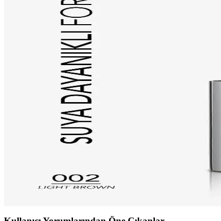
Pastel ve Show Your Peace Transparan Kaş Maskarala
İki popüler transparan kaş ve kirpik maskarası olan Pastel ve Show Your 
Flormar ve Golden Rose Kaş Maskarası Karşılaştırma
İki popüler kaş maskarasını karşılaştırıyoruz: suya dayanıklı ve doğa
Flormar ve Pastel Profashion Kaş Maskarası Karşılaşt
İki popüler kaş maskarasını karşılaştırıyoruz. Suya dayanıklı, doğal g
Golden Rose Brow Color Tinted Eyebrow Mascara No 
Golden Rose'un kahverengi tonundaki maskarası, kolay uygulama, doğal 
Flormar ve Pastel Profashion Kaş Maskarası Karşılaşt
Flormar ve Pastel Profashion kaş maskaraları arasındaki farklar, özell
karşılaştırıldı.
Kullanıcı Yorumlarından Öne Çıkanlar