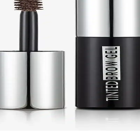
rı Karşılaştırması ve Kullanıcı Yorumları
Peace'in özellikleri, kalıcılıkları ve kullanıcı yorumları ile detaylı karş
sı: Doğal ve Kalıcı Görünüm İçin Tercihler
l görünüm sağlayan Flormar ile hızlı kuruyan ve dolgunlaştırıcı Golden 
ırması: Farklar ve Benzerlikler
örünüm ve kalıcılık özellikleriyle öne çıkan ürünler hakkında detaylar b
03 Ash Doğal ve Kalıcı Kaş Makyajı İçin
görünüm ve uzun süre kalıcılık sağlar. Fiberler ile kaşlara dolgunluk k
ırması: Özellikler ve Kullanıcı Yorumları
ikler ve kullanıcı yorumlarıyla doğru ürün seçimine yardımcı oluyor. Suya