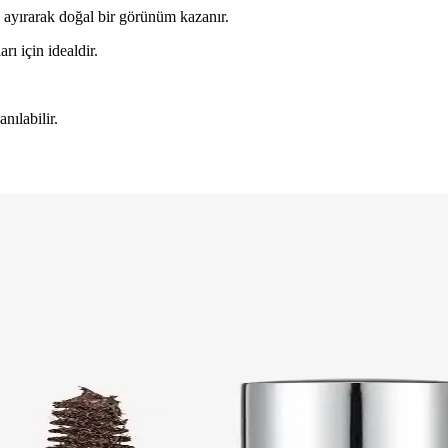
k ayırarak doğal bir görünüm kazanır.
rı için idealdir.
nılabilir.
angi Ürün Sizin İçin Daha Uygun
cı yorumları ve karşılaştırması detaylı şekilde incelenerek, ihtiyaçlara 
in En İyi Seçenekler
rgin kaşlar sağlar, kullanıcı memnuniyetini yüksek tutar, pratik kullanı
k Seçenekleri ve Kullanım Özellikleri
 kalıcı kaş görünümü sağlar. Bu karşılaştırma, ürünlerin özelliklerini v