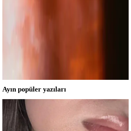
uygundur. Düzenli kullanımda etkili sonuçlar sağlar.
Nutraxin Artroflex Plus Collagen ile Eklem ve Kas
Sağlığını Güçlendirme Rehberi
Nutraxin Artroflex Plus Collagen, 15 aktif bileşeniyle eklem,
kıkırdak ve kas sağlığını destekleyen doğal ve etkili bir takviyedir.
2025'te Kartix Glucosamine Complex ile Eklem ve
Cilt Sağlığınızda Devrim
Kartix Glucosamine Complex, eklem ve cilt sağlığınızı destekler.
Doğal formülüyle farkı hissedin, hemen keşfedin!
Ayın popüler yazıları