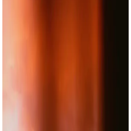
kullanım alanları ve güvenlik konularını detaylı şekilde inceliyor.
Doğal Kollajen Takviyeleri ile Güzellik ve Sağlıkta
Sürdürülebilir Destek
Doğal kollajen takviyeleri, cilt, saç ve eklem sağlığını destekleyen
sürdürülebilir ve yüksek kaliteli ürünler sunar. Düzenli kullanım ve
doğru seçimle sağlıklı yaşamı destekler.
Bionovia Kuyruk Yağı ve Bamya Tohumlu Doğal
Vücut Masaj Kremi Sağlıklı Yaşam ve Cilt Bakımı
İçin
Bionovia doğal vücut masaj kremi, kuyruk yağı ve bamya tohumu
içerikleriyle kas ve eklem ağrılarını hafifletir, cildi nemlendirir ve
rahatlatır, günlük bakımınıza doğal ve etkili bir çözüm sunar.
Bork Swiss Liposomal Glucosamine ve Collagen
Type II Kremi Eklem ve Cilt Sağlığı İçin Güçlü Bir
Çözüm
Bork Swiss Liposomal Glucosamine ve Collagen Type II Krem,
eklem ağrılarını hafifletir, cilt sağlığını destekler ve hassas ciltlere