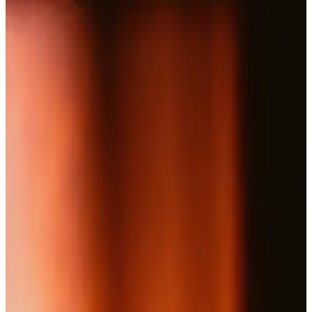
Nutraxin Artroflex, glukozamin, kondroitin ve MSM içeren doğal
formülüyle eklem rahatsızlıklarını hafifletir, hareket özgürlüğünü
destekler ve yaşam kalitenizi yükseltir.
Suda Collagen Fxone: Cilt ve Eklem Sağlığını
Destekleyen Yüksek Kaliteli Takviye Ürünü
Suda Collagen Fxone, yüksek dozda kolajen ve vitaminler içeren
toz formda bir takviyedir. Cilt elastikiyetini artırır, eklem sağlığını
destekler ve yaşlanma belirtilerini hafifletir, günlük kullanım için
uygundur.
Eklem Sağlığını Destekleyen Kozmetik Jeller:
Özellikler ve Kullanım İpuçları
Bu makale, eklem sağlığını destekleyen kozmetik jellerin özellikleri,
kullanım alanları ve güvenlik konularını detaylı şekilde inceliyor.
Doğal Kollajen Takviyeleri ile Güzellik ve Sağlıkta
Sürdürülebilir Destek
Doğal kollajen takviyeleri, cilt, saç ve eklem sağlığını destekleyen
sürdürülebilir ve yüksek kaliteli ürünler sunar. Düzenli kullanım ve