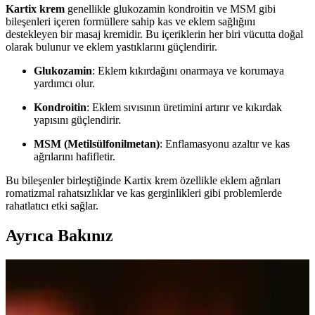
Kartix krem
genellikle glukozamin kondroitin ve MSM gibi
bileşenleri içeren formüllere sahip kas ve eklem sağlığını
destekleyen bir masaj kremidir. Bu içeriklerin her biri vücutta doğal
olarak bulunur ve eklem yastıklarını güçlendirir.
Glukozamin
: Eklem kıkırdağını onarmaya ve korumaya
yardımcı olur.
Kondroitin
: Eklem sıvısının üretimini artırır ve kıkırdak
yapısını güçlendirir.
MSM (Metilsülfonilmetan)
: Enflamasyonu azaltır ve kas
ağrılarını hafifletir.
Bu bileşenler birleştiğinde Kartix krem özellikle eklem ağrıları
romatizmal rahatsızlıklar ve kas gerginlikleri gibi problemlerde
rahatlatıcı etki sağlar.
Ayrıca Bakınız
Nutraxin Artroflex Glukozamin 90 Tablet ile Eklem
Sağlığını Güçlendirin