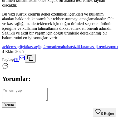
ürünleri kullanmadan önce küçük bir alanda test etmek faydalı
olacaktır.
Bu yazı Kartix krem'in genel özellikleri içerikleri ve kullanım
alanları hakkında kapsamlı bir rehber sunmayı amaçlamaktadır. Cilt
ve kas sağlığınızı desteklemek için doğru ürünleri seçerken ürünün
içeriğine ve kullanım talimatlarına dikkat etmek en önemli adımdır.
Sağlıklı ve aktif bir yaşam için doğru ürünlerle desteklenmiş bir
bakım rutini en iyi sonuçları verir.
#
eklemsagligi
#
kassagligi
#
romatizmalrahatsizliklar
#
masajkremi
#
sporc
4 Ekim 2025
Paylaş:
f
𝕏
Yorumlar:
Yorum
0
Beğen