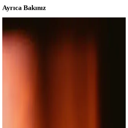
Ayrıca Bakınız
Nutraxin Artroflex Glukozamin 90 Tablet ile Eklem
Sağlığını Güçlendirin
Nutraxin Artroflex, glukozamin, kondroitin ve MSM içeren doğal
formülüyle eklem rahatsızlıklarını hafifletir, hareket özgürlüğünü
destekler ve yaşam kalitenizi yükseltir.
Suda Collagen Fxone: Cilt ve Eklem Sağlığını
Destekleyen Yüksek Kaliteli Takviye Ürünü
Suda Collagen Fxone, yüksek dozda kolajen ve vitaminler içeren
toz formda bir takviyedir. Cilt elastikiyetini artırır, eklem sağlığını
destekler ve yaşlanma belirtilerini hafifletir, günlük kullanım için
uygundur.
Eklem Sağlığını Destekleyen Kozmetik Jeller:
Özellikler ve Kullanım İpuçları
Bu makale, eklem sağlığını destekleyen kozmetik jellerin özellikleri,