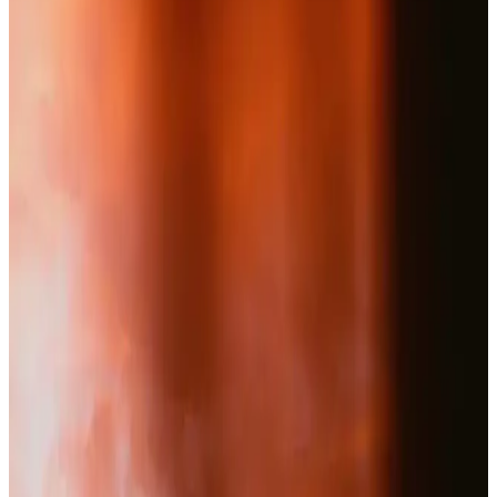
doğru seçimle sağlıklı yaşamı destekler.
Bionovia Kuyruk Yağı ve Bamya Tohumlu Doğal
Vücut Masaj Kremi Sağlıklı Yaşam ve Cilt Bakımı
İçin
Bionovia doğal vücut masaj kremi, kuyruk yağı ve bamya tohumu
içerikleriyle kas ve eklem ağrılarını hafifletir, cildi nemlendirir ve
rahatlatır, günlük bakımınıza doğal ve etkili bir çözüm sunar.
Bork Swiss Liposomal Glucosamine ve Collagen
Type II Kremi Eklem ve Cilt Sağlığı İçin Güçlü Bir
Çözüm
Bork Swiss Liposomal Glucosamine ve Collagen Type II Krem,
eklem ağrılarını hafifletir, cilt sağlığını destekler ve hassas ciltlere
uygundur. Düzenli kullanımda etkili sonuçlar sağlar.
Nutraxin Artroflex Plus Collagen ile Eklem ve Kas
Sağlığını Güçlendirme Rehberi
Nutraxin Artroflex Plus Collagen, 15 aktif bileşeniyle eklem,
kıkırdak ve kas sağlığını destekleyen doğal ve etkili bir takviyedir.