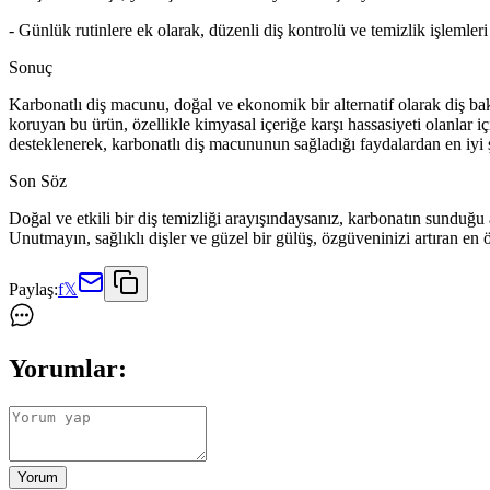
- Günlük rutinlere ek olarak, düzenli diş kontrolü ve temizlik işlemler
Sonuç
Karbonatlı diş macunu, doğal ve ekonomik bir alternatif olarak diş bakı
koruyan bu ürün, özellikle kimyasal içeriğe karşı hassasiyeti olanlar içi
desteklenerek, karbonatlı diş macununun sağladığı faydalardan en iyi ş
Son Söz
Doğal ve etkili bir diş temizliği arayışındaysanız, karbonatın sunduğu 
Unutmayın, sağlıklı dişler ve güzel bir gülüş, özgüveninizi artıran 
Paylaş:
f
𝕏
Yorumlar:
Yorum