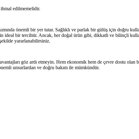
i ihmal edilmemelidir.
mında önemli bir yer tutar. Sağlıklı ve parlak bir gülüş için doğru kull
n ideal bir tercihtir. Ancak, her doğal ürün gibi, dikkatli ve bilinçli kull
ekilde yararlanabilirsiniz.
avantajları göz ardı etmeyin. Hem ekonomik hem de çevre dostu olan bu ür
en önemli unsurlardan ve doğru bakım ile mümkündür.