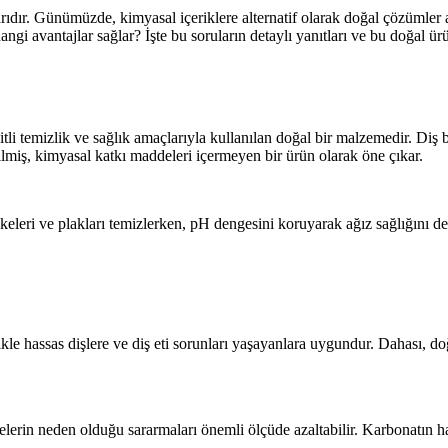
arıdır. Günümüzde, kimyasal içeriklere alternatif olarak doğal çözümler 
 hangi avantajlar sağlar? İşte bu soruların detaylı yanıtları ve bu doğal 
i temizlik ve sağlık amaçlarıyla kullanılan doğal bir malzemedir. Diş ba
rilmiş, kimyasal katkı maddeleri içermeyen bir ürün olarak öne çıkar.
keleri ve plakları temizlerken, pH dengesini koruyarak ağız sağlığını dest
kle hassas dişlere ve diş eti sorunları yaşayanlara uygundur. Dahası, d
erin neden olduğu sararmaları önemli ölçüde azaltabilir. Karbonatın hafif