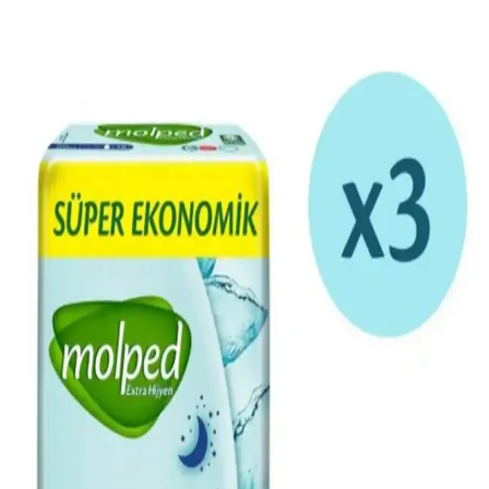
tercih edilerek özgün koku deneyimleri sağlar.
Odunsu Kadın Parfümleri: Çeşitleri, Kalıcılığı ve En
İyi Markalar
Odunsu kadın parfümleri, sandal ağacı, sedir ve oud gibi notalarla
öne çıkar, yüksek kalıcılıklarıyla tercih edilir, çeşitli markalarda
uygun fiyat seçenekleri bulunur.
2025 Yılı En İyi Zarif ve Çekici Kadın Parfümleri ve
Kullanım İpuçları
2025'te öne çıkan zarif ve kalıcı kadın parfümleri ile tarzınızı
yansıtın. Kokuların seçimi ve uygulama ipuçlarıyla özgüveninizi
artırın.
Çiçeksi Odunsu Kadın Parfümleri: Zarafet ve
Doğallığın Modern Yansıması
Doğallık ve zarafetin buluştuğu çiçeksi odunsu kadın parfümleri,
kalıcılığı ve özgün notalarıyla her ortamda etkileyici bir iz bırakır.
Kadınlar İçin Zarafet Temalı 50 ml Parfüm