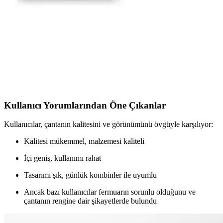
Kalıcılık ve çekicilik sağlayan temel notalar, kullanım ipuçları ve
popüler seçenekler hakkında detaylar burada.
Gece Hijyen Ürünleri Seçerken Dikkat Edilmesi
Gerekenler ve Güvenlik Kriterleri
Gece hijyen ürünleri, hassas formülleri ve güvenlik kriterleriyle
sağlığınızı ve konforunuzu korur. Doğal içerikli ve hipoalerjenik
ürünleri tercih ederek hijyeninizi sağlayabilirsiniz.
Kullanıcı Yorumlarından Öne Çıkanlar
Kullanıcılar, çantanın kalitesini ve görünümünü övgüyle karşılıyor:
Kalitesi mükemmel, malzemesi kaliteli
İçi geniş, kullanımı rahat
Tasarımı şık, günlük kombinler ile uyumlu
Ancak bazı kullanıcılar fermuarın sorunlu olduğunu ve
çantanın rengine dair şikayetlerde bulundu