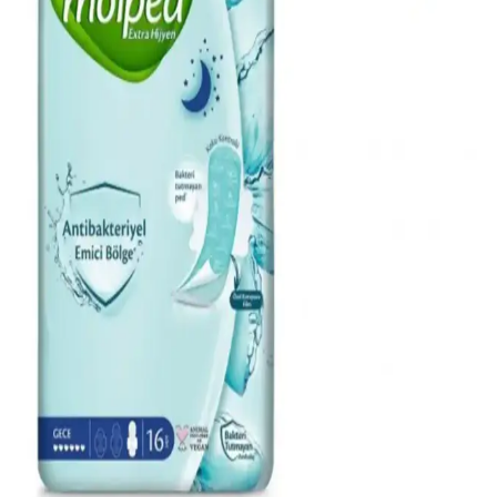
Doğallığın Modern Yansıması
Doğallık ve zarafetin buluştuğu çiçeksi odunsu kadın parfümleri,
kalıcılığı ve özgün notalarıyla her ortamda etkileyici bir iz bırakır.
Kadınlar İçin Zarafet Temalı 50 ml Parfüm
Seçiminde Dikkat Edilmesi Gerekenler
Kadınların kendini ifade etme biçimi olan parfüm seçiminde zarafet
ve şıklık ön plandadır. 50 ml'lik parfümler, kalıcılık ve pratiklik
sunar. Notalar ve tema seçimi, kişisel tarzı yansıtır.
Dolgun ve Çekici Kirpikler İçin Maskara Seçimi ve
Kullanım Teknikleri
Doğru maskara seçimi ve kullanımıyla kirpikleriniz daha dolgun,
uzun ve kıvrık görünür. İçerik ve tekniklere dikkat ederek
makyajınıza canlılık katın.
Oryantal Kadın Parfümlerinde Kalıcılık ve
Çekicilik: Temel Notalar ve Kullanım İpuçları
Oryantal kadın parfümleri, sıcak ve zengin yapılarıyla öne çıkar.