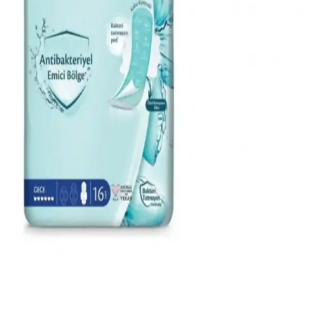
Seçiminde Dikkat Edilmesi Gerekenler
Kadınların kendini ifade etme biçimi olan parfüm seçiminde zarafet
ve şıklık ön plandadır. 50 ml'lik parfümler, kalıcılık ve pratiklik
sunar. Notalar ve tema seçimi, kişisel tarzı yansıtır.
Dolgun ve Çekici Kirpikler İçin Maskara Seçimi ve
Kullanım Teknikleri
Doğru maskara seçimi ve kullanımıyla kirpikleriniz daha dolgun,
uzun ve kıvrık görünür. İçerik ve tekniklere dikkat ederek
makyajınıza canlılık katın.
Oryantal Kadın Parfümlerinde Kalıcılık ve
Çekicilik: Temel Notalar ve Kullanım İpuçları
Oryantal kadın parfümleri, sıcak ve zengin yapılarıyla öne çıkar.
Kalıcılık ve çekicilik sağlayan temel notalar, kullanım ipuçları ve
popüler seçenekler hakkında detaylar burada.
Gece Hijyen Ürünleri Seçerken Dikkat Edilmesi
Gerekenler ve Güvenlik Kriterleri
Gece hijyen ürünleri, hassas formülleri ve güvenlik kriterleriyle