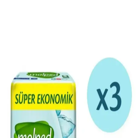
Odunsu ve Çiçeksi Kadın Parfümleri: Doğadan
İlham Alan Zarafet ve Trendler
Odunsu ve çiçeksi kadın parfümleri, doğadan ilham alan zarif ve
kalıcı kokular sunar. Bu notalar, farklı mevsimlerde ve tarzlarda
tercih edilerek özgün koku deneyimleri sağlar.
Odunsu Kadın Parfümleri: Çeşitleri, Kalıcılığı ve En
İyi Markalar
Odunsu kadın parfümleri, sandal ağacı, sedir ve oud gibi notalarla
öne çıkar, yüksek kalıcılıklarıyla tercih edilir, çeşitli markalarda
uygun fiyat seçenekleri bulunur.
2025 Yılı En İyi Zarif ve Çekici Kadın Parfümleri ve
Kullanım İpuçları
2025'te öne çıkan zarif ve kalıcı kadın parfümleri ile tarzınızı
yansıtın. Kokuların seçimi ve uygulama ipuçlarıyla özgüveninizi
artırın.
Çiçeksi Odunsu Kadın Parfümleri: Zarafet ve