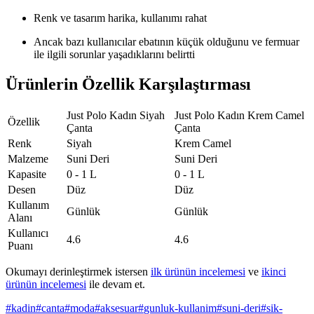
Renk ve tasarım harika, kullanımı rahat
Ancak bazı kullanıcılar ebatının küçük olduğunu ve fermuar
ile ilgili sorunlar yaşadıklarını belirtti
Ürünlerin Özellik Karşılaştırması
Just Polo Kadın Siyah
Just Polo Kadın Krem Camel
Özellik
Çanta
Çanta
Renk
Siyah
Krem Camel
Malzeme
Suni Deri
Suni Deri
Kapasite
0 - 1 L
0 - 1 L
Desen
Düz
Düz
Kullanım
Günlük
Günlük
Alanı
Kullanıcı
4.6
4.6
Puanı
Okumayı derinleştirmek istersen
ilk ürünün incelemesi
ve
ikinci
ürünün incelemesi
ile devam et.
#
kadin
#
canta
#
moda
#
aksesuar
#
gunluk-kullanim
#
suni-deri
#
sik-