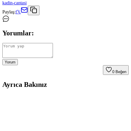
kadin-cantasi
Paylaş:
f
𝕏
Yorumlar:
Yorum
0
Beğen
Ayrıca Bakınız
Odunsu ve Çiçeksi Kadın Parfümleri: Doğadan
İlham Alan Zarafet ve Trendler
Odunsu ve çiçeksi kadın parfümleri, doğadan ilham alan zarif ve
kalıcı kokular sunar. Bu notalar, farklı mevsimlerde ve tarzlarda