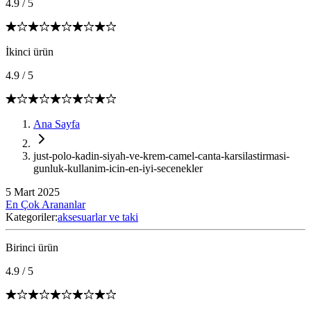
4.9
/
5
İkinci ürün
4.9
/
5
Ana Sayfa
just-polo-kadin-siyah-ve-krem-camel-canta-karsilastirmasi-
gunluk-kullanim-icin-en-iyi-secenekler
5 Mart 2025
En Çok Arananlar
Kategoriler:
aksesuarlar ve taki
Birinci ürün
4.9
/
5