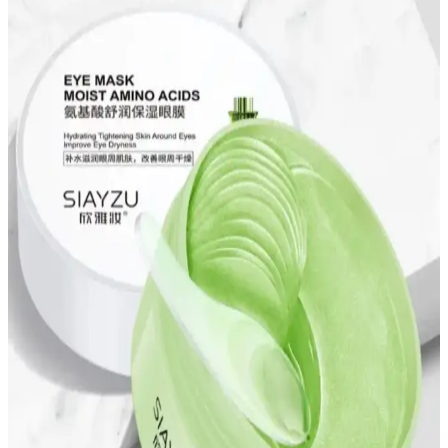
Rahat Kullanımıyla Uyumaya Destek
Şık ve rahat tasarımıyla MAZEN Uyku Bandı, gözleri karartır ve
uyku kalitesini artırır. Hafif ve yumuşak yapısıyla uzun
kullanımlarda konfor sağlar, Türkiye menşeilidir ve çeşitli avantajlar
sunar.
Sanor Işıksız Göz Eşeli: Dayanıklı ve Hijyenik Göz
Koruma Çözümü
Sanor'un ışıksız göz eşeli, dayanıklı kumaşı ve silinebilir özelliğiyle
göz sağlığını koruyan pratik bir çözüm sunar. Güvenlik ve hijyen
odaklı tasarımıyla öne çıkan bu ürün, kullanıcı memnuniyetini
artırıyor.
Garnier 3'lü Hyaluronik Kriyojel Yorgunluk Karşıtı
Soğutucu Göz Maskesi İncelemesi
Garnier'in 3'lü Hyaluronik Kriyojel Göz Maskesi, serinletici etkisi
ve hyaluronik asit içeriğiyle göz yorgunluğunu hafifletir, şişlikleri
azaltır ve tazelik kazandırır.
Garnier Hyaluronik Kriyojel Göz Maskesi