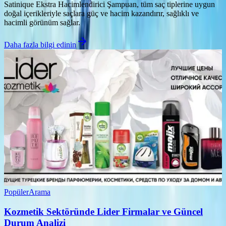
Satinique Ekstra Hacimlendirici Şampuan, tüm saç tiplerine uygun
doğal içerikleriyle saçlara güç ve hacim kazandırır, sağlıklı ve
hacimli görünüm sağlar.
Daha fazla bilgi edinin
Popüler
Arama
Kozmetik Sektöründe Lider Firmalar ve Güncel
Durum Analizi