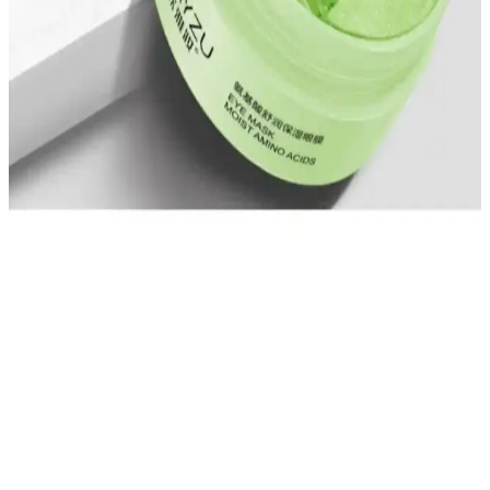
Yorgunluk ve Şişkinliğe Karşı Serinletici Çözüm
Garnier Hyaluronik Kriyojel Göz Maskesi, serinletici ve
nemlendirici etkisiyle yorgun ve şiş gözleri rahatlatır, cildi tazeler ve
elastikiyet kazandırır.
Göz Maskeleri ve Yorgunluk Karşıtı Jeller ile
Günlük Bakımın Önemi ve Kullanım Fırsatları
Göz maskeleri ve yorgunluk karşıtı jeller, hassas göz çevresini
rahatlatır, şişlik ve morlukları azaltır, günlük bakımda pratik ve etkili
çözümler sunar, düzenli kullanım cilt sağlığını destekler.
SIAYZU Göz Maskesi: Göz Çevresi Bakımında
Yenilikçi ve Etkili Çözüm
SIAYZU ® Göz Maskesi, yaşlanma belirtilerini hafifletir,
nemlendirir ve göz altı morluklarını azaltır. Doğal içerikleriyle hassas
ciltlere uygun, günlük bakımda tercih edilen etkili bir ürün.
Ürünün Temel Özellikleri ve Kullanım
Alanları