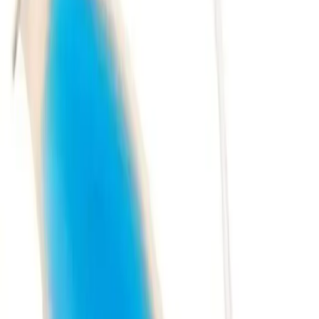
Dezavantajlar:
Ürün dayanıklılığı konusunda bazı kullanıcılar
memnuniyetsizlik bildiriyor
İç sıvının sızması veya yırtılma riski
Üretim kalitesi ile ilgili çeşitli olumsuz geri bildirimler
Sonuç ve Değerlendirme
Sherbettshopping Jel Buz Göz Maskesi
, göz çevresi bakımında
pratik ve etkili bir alternatif sunar. Kullanıcıların genel memnuniyeti
yaklaşık 4.0 puan civarındadır. Ürünün en büyük avantajı, farklı
sıcaklık uygulama seçenekleri ve ayarlanabilir kayış yapısıdır.
Ancak, dayanıklılık ve kalite konusunda bazı kullanıcıların yaşadığı
sorunlar göz önüne alınmalıdır.
Göz çevresi sağlığı ve rahatlatıcı etkileriyle öne çıkan bu ürün,
özellikle günlük ve şişlikleri azaltmak isteyenler için uygun bir
tercihtir. Kullanım sırasında dikkat edilmesi gereken en önemli
nokta, ürünün kullanım talimatlarına uygun hareket edilmesi ve olası
olumsuz durumların önüne geçilmesidir.
Sonuç olarak,
sherbettshopping Jel Buz Göz Maskesi
, estetik ve