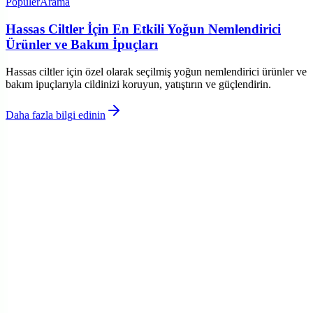
Popüler
Arama
Hassas Ciltler İçin En Etkili Yoğun Nemlendirici
Ürünler ve Bakım İpuçları
Hassas ciltler için özel olarak seçilmiş yoğun nemlendirici ürünler ve
bakım ipuçlarıyla cildinizi koruyun, yatıştırın ve güçlendirin.
Daha fazla bilgi edinin
©
Kozmikat
2026
Site bölümleri
Ana Sayfa
Kategoriler
Etiketler
Yazarlar
Genel sayfalar
Hakkımızda
Kullanım Şartları