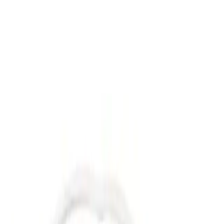
Bu göz maskesi, 24 x 7,5 cm boyutlarıyla geniş bir kullanım alanı
sağlar. Mavi renk ve düz desen tasarımıyla estetik açıdan da dikkat
çeker. Jel yapısı sayesinde, soğuk veya sıcak kullanım seçenekleri
sunar. Soğuk kullanımda, maskeyi en az bir saat buzdolabında
dondurucu bölümünde tutmanız yeterlidir. Bu sayede, göz
çevresindeki şişlikleri ve morlukları hafifletmek mümkün olur. Sıcak
kullanımda ise, maskeyi kaynar suda iki dakika bekletmek veya
mikrodalga fırında en fazla 50 saniye ısıtmak yeterlidir.
Ürünün temel kullanım alanları arasında; botox, lazer epilasyon ve
estetik cerrahi sonrası oluşabilecek küçük morlukların ve çürüklerin
tedavisi, spor yaralanmaları, ateş düşürme ve sinüs tedavisi yer alır.
Bu sayede, çeşitli rahatsızlık ve konfor sorunlarına karşı pratik bir
çözüm sunar.
Kullanıcı Deneyimleri ve Geri
Bildirimler
Ürünü kullananların büyük bir kısmı,
lastiği ayarlanabiliyor
özelliği
sayesinde kullanım sırasında rahatlık sağladığını belirtmektedir.
Ayrıca,
baş ağrısı zamanında kullanıldığında iyi geldiği
ve
varsa
rahatlatıcı etkisi
olduğu yönünde olumlu geri bildirimler mevcuttur.
Ancak, bazı kullanıcılar ürünle ilgili küçük sorunlar da dile