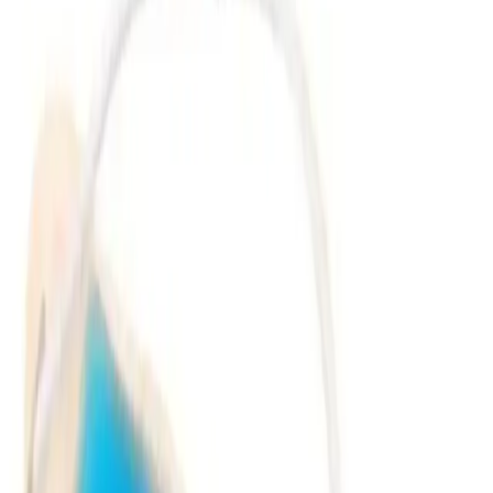
getirmiştir.
Örneğin, iki kullanımda
orta kısmında yırtılma
yaşandığı, içindeki
sıvının aktığı ve hava boşluklarının oluştuğu şikayetleri öne çıkar.
Ayrıca, ürünün
patlamış şekilde geldiği
ve
az sıvı çıkmış
gibi
olumsuz deneyimler de rapor edilmiştir. Bu durumlar, ürün kalitesi
ve dayanıklılığı konusunda dikkat edilmesi gereken noktaları işaret
eder.
Ürünün Avantajları ve Dezavantajları
Avantajlar:
Çok yönlü kullanım imkanı: soğuk ve sıcak uygulama
seçenekleri
Estetik ve kullanışlı tasarım
Rahatlık sağlayan ayarlanabilir kayış
Göz çevresini rahatlatıcı etkiler
Pratik kullanım ve taşıma kolaylığı