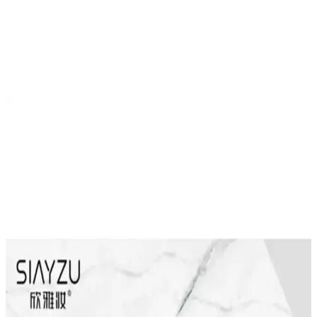
nedeniyle ortaya çıkar. İşte bu noktada devreye giren
sherbettshopping Jel Buz Göz Maskesi
, kullanıcılarına rahatlatıcı ve
yenileyici bir deneyim sunmayı amaçlayan özel bir ürün olarak öne
çıkar.
Ayrıca Bakınız
Garnier 3'lü Soğutucu Göz Maskesi Paketi Günlük
Göz Bakımı ve Rahatlama İçin
Garnier’in 3’lü soğutucu göz maskeleri, şişlikleri hafifletir, serinlik
sağlar ve günlük bakım rutininize pratik bir çözüm sunar. Kullanımı
kolay, etkili ve ekonomik bir seçenek.
Garnier 3'lü Yorgunluk Karşıtı Göz Maskesi ile
Günlük Göz Bakımı
Garnier'in günlük kullanıma uygun, pratik ve etkili göz maskesi,
şişkinliği azaltır, parlaklık kazandırır ve göz çevresine canlılık sağlar,
düzenli kullanımda gözle görülür sonuçlar sunar.
MAZEN Uyku Bandı Göz Maskesi: Şık Tasarımı ve