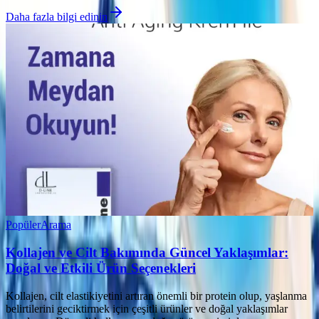
Daha fazla bilgi edinin
Popüler
Arama
Kollajen ve Cilt Bakımında Güncel Yaklaşımlar:
Doğal ve Etkili Ürün Seçenekleri
Kollajen, cilt elastikiyetini artıran önemli bir protein olup, yaşlanma
belirtilerini geciktirmek için çeşitli ürünler ve doğal yaklaşımlar