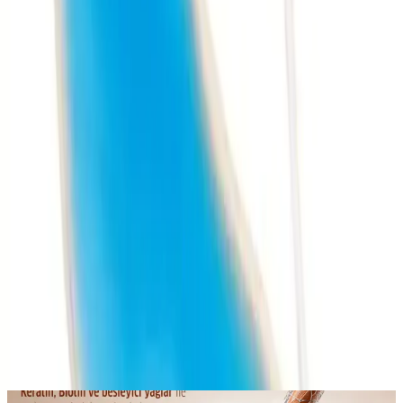
rahatlık açısından önemli bir yardımcıdır. Düzenli kullanım ve
dikkatli hareket ile göz çevresi konforunu artırabilir, günlük yaşam
kalitenizi yükseltebilir. Bu ürün, hem estetik hem de fonksiyonel
açıdan kullanıcıların ihtiyaçlarını karşılamaya yönelik tasarlanmış
olup, göz sağlığını koruma ve rahatlatma konusunda etkili bir
çözümdür.
Paylaş:
f
𝕏
Yorumlar:
Yorum
0
Beğen
Ayın popüler yazıları