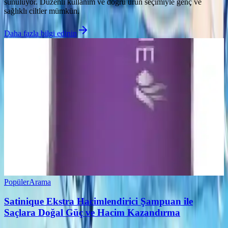
sunuluyor. Düzenli kullanım ve doğru ürün seçimiyle genç ve
sağlıklı ciltler mümkün.
Daha fazla bilgi edinin
Popüler
Arama
Satinique Ekstra Hacimlendirici Şampuan ile
Saçlara Doğal Güç ve Hacim Kazandırma