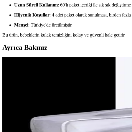
Uzun Süreli Kullanım
: 60'lı paket içeriği ile sık sık değiştirme
Hijyenik Koşullar
: 4 adet paket olarak sunulması, birden fazla
Menşei
: Türkiye'de üretilmiştir.
Bu ürün, bebeklerin kulak temizliğini kolay ve güvenli hale getirir.
Ayrıca Bakınız
Demir Takviyesi ve Kullanım Rehberi: Çocuklar ve Ha
Demir takviyesi, yüksek ihtiyaç duyan gruplar için önemli, içerik ve ku
Bebeklerde Güvenli ve Nazik Burun Aspiratörü Kulla
Bebeklerde burun tıkanıklığını hafifletmek için güvenli ve nazik burun 
Dudak Şeklinde Emzikler: Kozmetik ve Estetikte Yeni 
Dudak şekilli emzikler, estetik ve kozmetik alanında yeni trendler yara
için ideal.