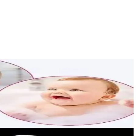
.
eğin sağlığı korunur.
i malzemelerle üretilen bu ürünler, hem çocuklar hem de stil sahipleri