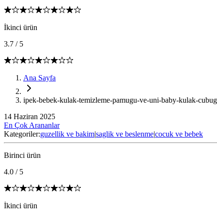
İkinci ürün
3.7
/
5
Ana Sayfa
ipek-bebek-kulak-temizleme-pamugu-ve-uni-baby-kulak-cubugu
14 Haziran 2025
En Çok Arananlar
Kategoriler:
guzellik ve bakim
|
saglik ve beslenme
|
cocuk ve bebek
Birinci ürün
4.0
/
5
İkinci ürün