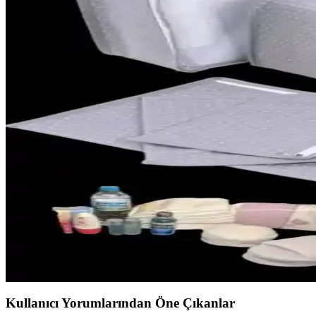
Bioderma Bebek Şampuanları: Hassas Ciltler İçin Gü
Bioderma bebek şampuanları, nazik ve doğal temizlik sağlar, göz yakma
Anne Kucağı Beşik Nedir ve Bebekler İçin Neden Terc
Anne kucağı beşik, hafif ve taşınabilir tasarımıyla bebeklerin güvenli 
Mustela 50 Faktör Bebek Güneş Kremi: Hassas Ciltler
Mustela 50 Faktör Bebek Güneş Kremi, yüksek SPF 50 ile hassas bebek c
Hastane Çantası Bebek İçin: Yeni Anneler İçin Gerekl
Yeni anne ve bebekler için hastane çantasında bulunması gereken temel e
Doğum Çantası Hazırlama Rehberi: Yeni Doğan ve Ann
Doğum çantası, anne ve bebek için temel ihtiyaçları organize eden öneml
Kullanıcı Yorumlarından Öne Çıkanlar