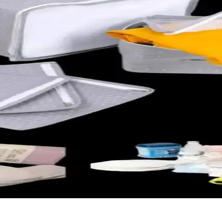
venilir Temizlik Çözümü
yan formülüyle ebeveynlerin tercihidir, cildi nemlendirir ve korur, far
ih Edilmelidir
ve rahat uyumasını sağlar, pratik kullanımıyla ebeveynlere kolaylık suna
 İçin Güvenilir Koruma ve Özellikleri
ildini UV ışınlarına karşı korur, doğal içeriklerle formüle edilmiştir 
i Hazırlık Rehberi
şyalar, hazırlık ipuçları ve pratik öneriler bu rehberde detaylı şekilde 
elik Sürecinde İhtiyacınız Olanlar
i bir araçtır. Doğru hazırlık, doğum sürecini stressiz ve konforlu hale g