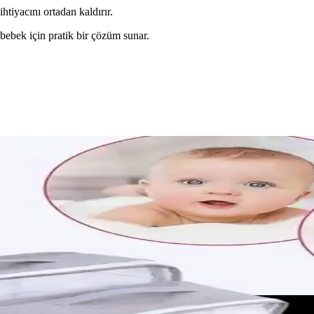
 ihtiyacını ortadan kaldırır.
 bebek için pratik bir çözüm sunar.
mileler İçin Önemli Bilgiler
llanım şekli çeşitlidir. Doğru doz ve ürün seçimiyle sağlığı destekleyin
nımı: Seçim ve Uygulama İpuçları
aspiratörleri tercih edilmeli. Doğru kullanım ve hijyen kurallarıyla beb
Trendler ve Tasarım Özellikleri
tırken, sevimli tasarımları ve kullanım pratikliğiyle öne çıkıyor. Güvenl