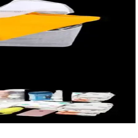
klı modelleriyle bebeklerin ihtiyaçlarına uygun çözümler sunar.
r.
ve suya dayanıklıdır.
anlatılmaktadır.
etirir, ihtiyaç duyulan malzemeleri içerir.