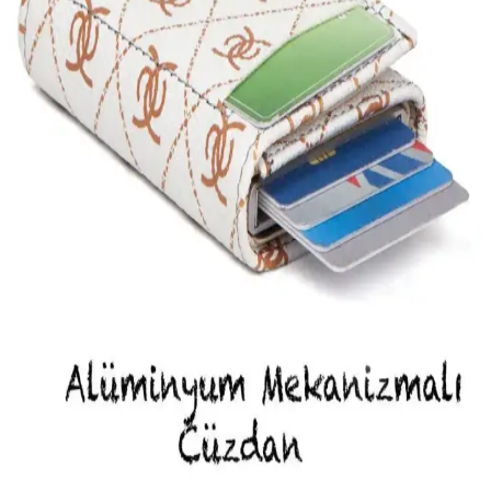
Bu karşılaştırmada iki farklı vegan deri kartlık detaylarıyla tanıtılıyor.
Adelina modeli kompakt ve şık, diğer model ise daha fazla kart ve
para bölmesi sunuyor. Hangi ürün sizin için daha uygun?
Newish Adelina Cüzdan Karşılaştırması: Renkli ve
Modern Tasarımların Detaylı İncelenmesi
İki farklı Adelina cüzdan modelini detaylı karşılaştırıyoruz. Renkli
ve şık tasarımları, RFID koruma özellikleri ve kullanım kolaylığıyla
öne çıkan bu ürünler, günlük ve özel kullanım için ideal seçenekler
sunuyor.
Adelina Yeşil Nova Deri Otomatik Kızaklı Kartlık
Cüzdan Günlük Kullanım İçin Uygun
Şık ve fonksiyonel Adelina Yeşil Nova deri kartlık, RFID korumalı,
küçük boyutlu, çok kartlı tasarımıyla günlük kullanım ve taşımada
ideal bir alternatif sunar.
WATCHOFROYAL Cüzdan Modelleri
Karşılaştırması: Leon ve Swan Ürünleri Özellikleri
WATCHOFROYAL Leon ve Swan cüzdan modellerini detaylı
karşılaştırıyoruz. Hakiki deri, tasarım, bölmeler ve kullanıcı