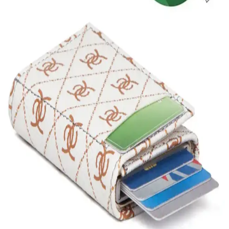
Walle's Polo'nun lila ve siyah deri kartlık modelleri, RFID koruma
ve otomatik mekanizma özellikleriyle öne çıkıyor. Kapasiteleri ve
tasarımlarıyla kullanıcıların tercihine sunulan bu ürünler hakkında
detaylı karşılaştırma ve kullanıcı yorumları içeriyor.
Yeni Adelina ve Unisex Vegan Deri Kartlık
Karşılaştırması İhtiyaçlarınıza Uygun Seçenekler
Bu karşılaştırmada iki farklı vegan deri kartlık detaylarıyla tanıtılıyor.
Adelina modeli kompakt ve şık, diğer model ise daha fazla kart ve
para bölmesi sunuyor. Hangi ürün sizin için daha uygun?
Newish Adelina Cüzdan Karşılaştırması: Renkli ve
Modern Tasarımların Detaylı İncelenmesi
İki farklı Adelina cüzdan modelini detaylı karşılaştırıyoruz. Renkli
ve şık tasarımları, RFID koruma özellikleri ve kullanım kolaylığıyla
öne çıkan bu ürünler, günlük ve özel kullanım için ideal seçenekler
sunuyor.
Adelina Yeşil Nova Deri Otomatik Kızaklı Kartlık
Cüzdan Günlük Kullanım İçin Uygun