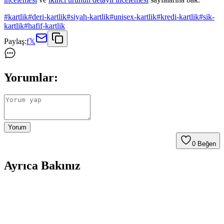
#
kartlik
#
deri-kartlik
#
siyah-kartlik
#
unisex-kartlik
#
kredi-kartlik
#
sik-
kartlik
#
hafif-kartlik
Paylaş:
f
𝕏
Yorumlar:
Yorum
0
Beğen
Ayrıca Bakınız
AVCA Kadın Deri Cüzdan ve polo air Kadın
Cüzdan Karşılaştırması