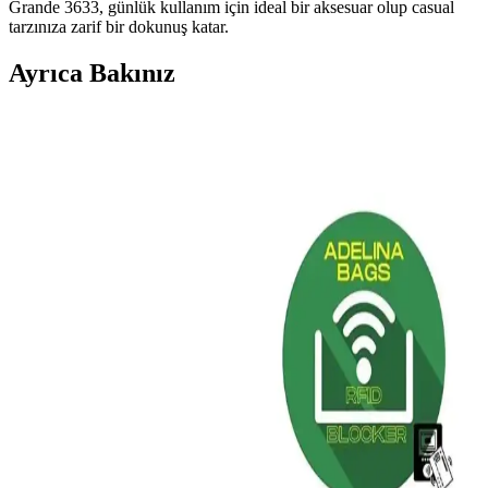
Grande 3633, günlük kullanım için ideal bir aksesuar olup casual
tarzınıza zarif bir dokunuş katar.
Ayrıca Bakınız
AVCA Kadın Deri Cüzdan ve polo air Kadın
Cüzdan Karşılaştırması
AVCA ve polo air kadın cüzdanları detaylı özellikleri ve kullanıcı
yorumlarıyla karşılaştırıldı. Dayanıklılık, tasarım ve fonksiyonellik
açısından hangisi sizin için daha uygun? Öğrenmek için okumaya
devam edin.
Kadın Suni Deri ve Vegan Deri Cüzdan
Karşılaştırması: Tasarım ve Kullanışlılık Analizi
İki popüler kadın cüzdanı olan DeFacto ve Garbalia Colombia
ürünlerinin tasarım, kullanışlılık ve kullanıcı yorumları ile detaylı
karşılaştırması.
Walle's Polo Kartlık Karşılaştırması: Lila ve Siyah
Modellerin Özellikleri ve Kullanıcı Yorumları