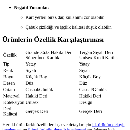
Negatif Yorumlar:
Kart yerleri biraz dar, kullanımı zor olabilir.
Çabuk çizildiği ve işçilik kalitesi düşük olabilir.
Ürünlerin Özellik Karşılaştırması
Grande 3633 Hakiki Deri
Tergan Siyah Deri
Özellik
Süper İnce Kartlık
Unisex Kredi Kartlık
Tip
Yatay
Yatay
Renk
Siyah
Siyah
Boyut
Küçük Boy
Küçük Boy
Desen
Düz
Düz
Ortam
Casual/Günlük
Casual/Günlük
Materyal
Hakiki Deri
Hakiki Deri
Koleksiyon
Unisex
Design
Deri
Gerçek Deri
Gerçek Deri
Kalitesi
Her iki ürün farklı özellikler taşır ve detaylar için
ilk ürünün detaylı
incelemesi
ve
ikinci ürünün detaylı incelemesi
sayfalarına bak.