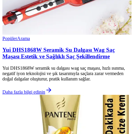
Popüler
Arama
Yui DHS1868W Seramik Su Dalgası Wag Saç
Maşası Estetik ve Sağlıklı Saç Şekillendirme
Yui DHS1868W seramik su dalgası wag saç maşası, hızlı ısınma,
negatif iyon teknolojisi ve şık tasarımıyla saçlara zarar vermeden
doğal dalgalar oluşturur, pratik kullanım sağlar.
Daha fazla bilgi edinin