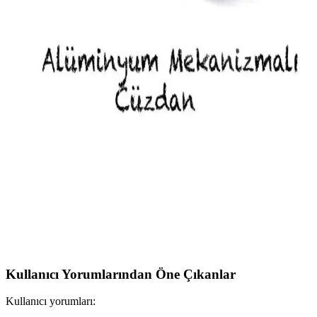
Şık ve fonksiyonel Adelina Yeşil Nova deri kartlık, RFID korumalı,
küçük boyutlu, çok kartlı tasarımıyla günlük kullanım ve taşımada
ideal bir alternatif sunar.
WATCHOFROYAL Cüzdan Modelleri
Karşılaştırması: Leon ve Swan Ürünleri Özellikleri
WATCHOFROYAL Leon ve Swan cüzdan modellerini detaylı
karşılaştırıyoruz. Hakiki deri, tasarım, bölmeler ve kullanıcı
yorumlarıyla her iki ürünün avantajlarını ve dezavantajlarını öğrenin.
Newish Adelina ve Newish Kartlık Modellerinin
Detaylı Karşılaştırması
İki popüler Newish kartlık modeli arasındaki farklar ve özellikler
detaylı şekilde incelenerek, ihtiyaçlara en uygun seçeneği bulmanıza
yardımcı olur.
Kullanıcı Yorumlarından Öne Çıkanlar
Kullanıcı yorumları: