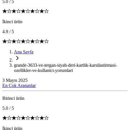
5.0
/
5
İkinci ürün
4.9
/
5
Ana Sayfa
grande-3633-ve-tergan-siyah-deri-kartlik-karsilastirmasi-
ozellikler-ve-kullanici-yorumlari
3 Mayıs 2025
En Çok Arananlar
Birinci ürün
5.0
/
5
İkinci ürün