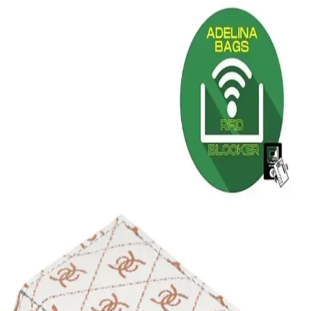
AVCA ve polo air kadın cüzdanları detaylı özellikleri ve kullanıcı
yorumlarıyla karşılaştırıldı. Dayanıklılık, tasarım ve fonksiyonellik
açısından hangisi sizin için daha uygun? Öğrenmek için okumaya
devam edin.
Kadın Suni Deri ve Vegan Deri Cüzdan
Karşılaştırması: Tasarım ve Kullanışlılık Analizi
İki popüler kadın cüzdanı olan DeFacto ve Garbalia Colombia
ürünlerinin tasarım, kullanışlılık ve kullanıcı yorumları ile detaylı
karşılaştırması.
Walle's Polo Kartlık Karşılaştırması: Lila ve Siyah
Modellerin Özellikleri ve Kullanıcı Yorumları
Walle's Polo'nun lila ve siyah deri kartlık modelleri, RFID koruma
ve otomatik mekanizma özellikleriyle öne çıkıyor. Kapasiteleri ve
tasarımlarıyla kullanıcıların tercihine sunulan bu ürünler hakkında
detaylı karşılaştırma ve kullanıcı yorumları içeriyor.
Yeni Adelina ve Unisex Vegan Deri Kartlık
Karşılaştırması İhtiyaçlarınıza Uygun Seçenekler