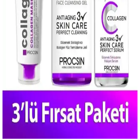
kullanım sağlar.
Doğal İçerikli Yüz Maskeleri ile Cilt Bakımında
Sağlıklı ve Parlak Sonuçlar
Doğal içerikli yüz maskeleri, cildi besler, nemlendirir ve canlandırır.
Bitkisel özler ve minerallerle zenginleştirilmiş bu maskeler, sağlıklı
ve parlak bir cilt için ideal doğal bakım seçeneğidir.
Salisilik Asit ile Gözenekleri Temizleme ve Sağlıklı
Cilt İçin Kullanım Rehberi
Salisilik asidin gözenekleri temizlemedeki etkisi ve doğru kullanım
yöntemleriyle sağlıklı, pürüzsüz ve parlak bir cilt elde edin. Sebum
ve kirleri kontrol altına alarak akne ve siyah noktalarını azaltın.
Procsin Gözenek Sıkılaştırıcı Kolajen Seti ile Cilt
Sağlığını Destekleyin
Procsin'in gözenek sıkılaştırıcı kolajen seti, cildi derinlemesine
temizler, elastikiyeti artırır ve genç bir görünüm sağlar. Tüm cilt
tiplerine uygun olup düzenli kullanımda fark yaratır.