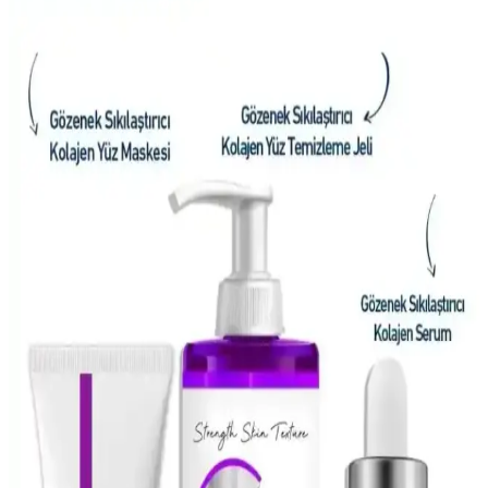
Gözeneklerin görünümünü azaltmak için yağ kontrolü, nazik
temizleyiciler ve nemlendirme önemlidir. Retinoidler, BHA ve kil
maskeleri gibi Asya güzellik ürünleri düzenli kullanımda etkili
sonuçlar sunar.
Gözenek Görünümünü Azaltmak İçin Etkili Ürünler
ve Bakım Yöntemleri
Gözenek görünümünü azaltmak için nem dengesi, kimyasal
eksfoliasyon ve uygun temizleyicilerle etkili bakım yöntemleri
sunulmaktadır. Doğru ürün seçimi ve düzenli uygulama önemlidir.
Yüzdeki Siyah Noktalar ve Sebum Filamentleri:
Tanı ve Etkili Tedavi Yöntemleri
Yüzdeki siyah noktalar ve sebum filamentleri arasındaki farklar, cilt
tipine uygun kimyasal eksfoliasyon, yağ bazlı temizleyiciler ve
profesyonel uygulamalarla etkili tedavi yöntemleri anlatılmaktadır.
CeraVe Retinol Serumu ile Yağlı ve Düzensiz
Ciltlerde Yenilikçi Bakım Çözümü
CeraVe’nin retinol serumu, yağlı ve düzensiz ciltler için cilt