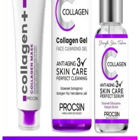
yenileme ve ton eşitliği sağlar, pürüzleri azaltır, uzun vadede sağlıklı
ve parlak bir görünüm sunar.
NYX Pore Filler Targeted Stick: Gözenekleri
Gizleme ve Cildi Pürüzsüzleştirme Çözümü
NYX Pore Filler Targeted Stick, gözenekleri gizleyip cildi
pürüzsüzleştiren doğal ve vegan formülüyle günlük makyajda pratik
kullanım sağlar.
Doğal İçerikli Yüz Maskeleri ile Cilt Bakımında
Sağlıklı ve Parlak Sonuçlar
Doğal içerikli yüz maskeleri, cildi besler, nemlendirir ve canlandırır.
Bitkisel özler ve minerallerle zenginleştirilmiş bu maskeler, sağlıklı
ve parlak bir cilt için ideal doğal bakım seçeneğidir.
Salisilik Asit ile Gözenekleri Temizleme ve Sağlıklı
Cilt İçin Kullanım Rehberi
Salisilik asidin gözenekleri temizlemedeki etkisi ve doğru kullanım
yöntemleriyle sağlıklı, pürüzsüz ve parlak bir cilt elde edin. Sebum
ve kirleri kontrol altına alarak akne ve siyah noktalarını azaltın.