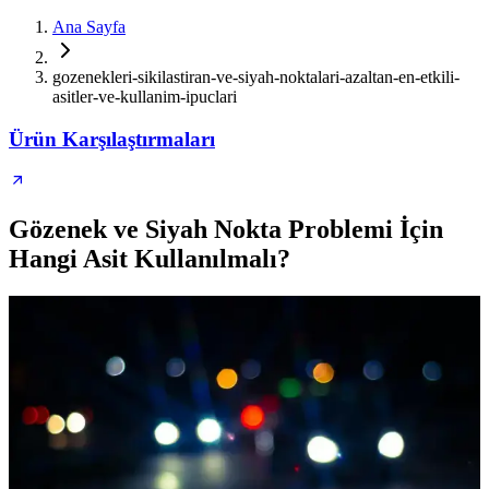
Ana Sayfa
gozenekleri-sikilastiran-ve-siyah-noktalari-azaltan-en-etkili-
asitler-ve-kullanim-ipuclari
Ürün Karşılaştırmaları
Gözenek ve Siyah Nokta Problemi İçin
Hangi Asit Kullanılmalı?