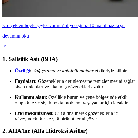
'Gerçekten böyle şeyler var mı?' diyeceğiniz 10 inanılmaz keşif
devamını oku
1.
Salisilik Asit (BHA)
Özelliği
:
Yağ çözücü ve anti-inflamatuar
etkileriyle bilinir
Faydaları:
Gözeneklerin derinlemesine temizlenmesini sağlar
siyah noktaları ve tıkanmış gözenekleri azaltır
Kullanım alanı:
Özellikle burun ve çene bölgesinde etkili
olup akne ve siyah nokta problemi yaşayanlar için idealdir
Etki mekanizması:
Cilt altına inerek gözeneklerin iç
yüzeyindeki kir ve yağ birikintilerini çözer
2.
AHA’lar (Alfa Hidroksi Asitler)