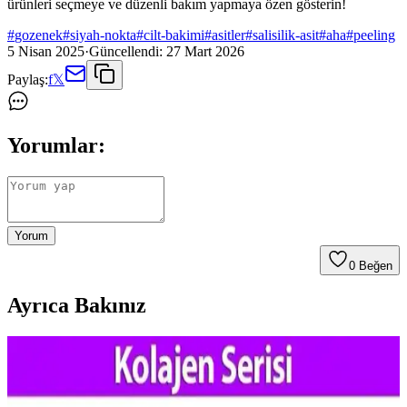
ürünleri seçmeye ve düzenli bakım yapmaya özen gösterin!
#
gozenek
#
siyah-nokta
#
cilt-bakimi
#
asitler
#
salisilik-asit
#
aha
#
peeling
5 Nisan 2025
·
Güncellendi:
27 Mart 2026
Paylaş:
f
𝕏
Yorumlar:
Yorum
0
Beğen
Ayrıca Bakınız
Gözenek Görünümünü Azaltmak İçin Asya Güzellik
Ürünleri ve Bakım Yöntemleri