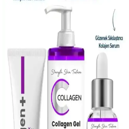
Gözenek görünümünü azaltmak için nem dengesi, kimyasal
eksfoliasyon ve uygun temizleyicilerle etkili bakım yöntemleri
sunulmaktadır. Doğru ürün seçimi ve düzenli uygulama önemlidir.
Yüzdeki Siyah Noktalar ve Sebum Filamentleri:
Tanı ve Etkili Tedavi Yöntemleri
Yüzdeki siyah noktalar ve sebum filamentleri arasındaki farklar, cilt
tipine uygun kimyasal eksfoliasyon, yağ bazlı temizleyiciler ve
profesyonel uygulamalarla etkili tedavi yöntemleri anlatılmaktadır.
CeraVe Retinol Serumu ile Yağlı ve Düzensiz
Ciltlerde Yenilikçi Bakım Çözümü
CeraVe’nin retinol serumu, yağlı ve düzensiz ciltler için cilt
yenileme ve ton eşitliği sağlar, pürüzleri azaltır, uzun vadede sağlıklı
ve parlak bir görünüm sunar.
NYX Pore Filler Targeted Stick: Gözenekleri
Gizleme ve Cildi Pürüzsüzleştirme Çözümü
NYX Pore Filler Targeted Stick, gözenekleri gizleyip cildi
pürüzsüzleştiren doğal ve vegan formülüyle günlük makyajda pratik