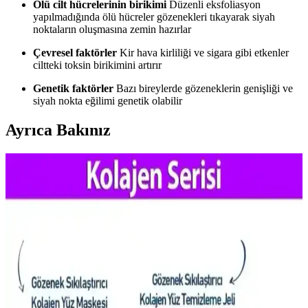
Ölü cilt hücrelerinin birikimi
Düzenli eksfoliasyon
yapılmadığında ölü hücreler gözenekleri tıkayarak siyah
noktaların oluşmasına zemin hazırlar
Çevresel faktörler
Kir hava kirliliği ve sigara gibi etkenler
ciltteki toksin birikimini artırır
Genetik faktörler
Bazı bireylerde gözeneklerin genişliği ve
siyah nokta eğilimi genetik olabilir
Ayrıca Bakınız
Gözenek Görünümünü Azaltmak İçin Asya Güzellik
Ürünleri ve Bakım Yöntemleri
Gözeneklerin görünümünü azaltmak için yağ kontrolü, nazik
temizleyiciler ve nemlendirme önemlidir. Retinoidler, BHA ve kil
maskeleri gibi Asya güzellik ürünleri düzenli kullanımda etkili
sonuçlar sunar.
Gözenek Görünümünü Azaltmak İçin Etkili Ürünler
ve Bakım Yöntemleri