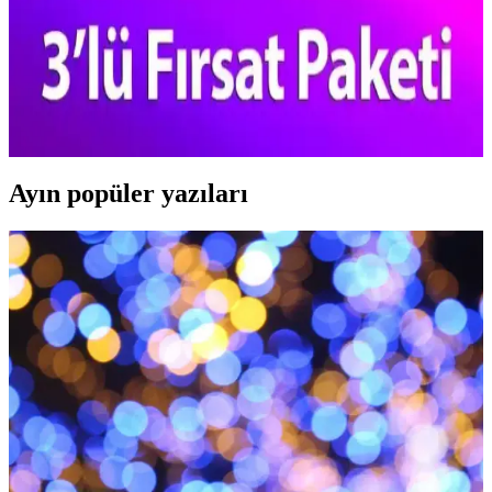
Procsin Gözenek Sıkılaştırıcı Kolajen Seti ile Cilt
Sağlığını Destekleyin
Procsin'in gözenek sıkılaştırıcı kolajen seti, cildi derinlemesine
temizler, elastikiyeti artırır ve genç bir görünüm sağlar. Tüm cilt
tiplerine uygun olup düzenli kullanımda fark yaratır.
Ayın popüler yazıları