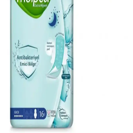
Doğallık ve zarafetin buluştuğu çiçeksi odunsu kadın parfümleri,
kalıcılığı ve özgün notalarıyla her ortamda etkileyici bir iz bırakır.
Kadınlar İçin Zarafet Temalı 50 ml Parfüm
Seçiminde Dikkat Edilmesi Gerekenler
Kadınların kendini ifade etme biçimi olan parfüm seçiminde zarafet
ve şıklık ön plandadır. 50 ml'lik parfümler, kalıcılık ve pratiklik
sunar. Notalar ve tema seçimi, kişisel tarzı yansıtır.
Dolgun ve Çekici Kirpikler İçin Maskara Seçimi ve
Kullanım Teknikleri
Doğru maskara seçimi ve kullanımıyla kirpikleriniz daha dolgun,
uzun ve kıvrık görünür. İçerik ve tekniklere dikkat ederek
makyajınıza canlılık katın.
Oryantal Kadın Parfümlerinde Kalıcılık ve
Çekicilik: Temel Notalar ve Kullanım İpuçları
Oryantal kadın parfümleri, sıcak ve zengin yapılarıyla öne çıkar.
Kalıcılık ve çekicilik sağlayan temel notalar, kullanım ipuçları ve