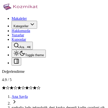
Makaleler
Kategoriler
Hakkımızda
Yazarlar
Kuponlar
Ara...
⌘
K
Toggle theme
Değerlendirme
4.9
/
5
Ana Sayfa
garbalia-lady-teknolojik-deri-kroko-desenli-kadin-cuzdani-sik-