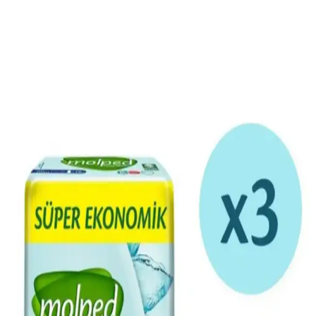
Odunsu ve Çiçeksi Kadın Parfümleri: Doğadan
İlham Alan Zarafet ve Trendler
Odunsu ve çiçeksi kadın parfümleri, doğadan ilham alan zarif ve
kalıcı kokular sunar. Bu notalar, farklı mevsimlerde ve tarzlarda
tercih edilerek özgün koku deneyimleri sağlar.
Odunsu Kadın Parfümleri: Çeşitleri, Kalıcılığı ve En
İyi Markalar
Odunsu kadın parfümleri, sandal ağacı, sedir ve oud gibi notalarla
öne çıkar, yüksek kalıcılıklarıyla tercih edilir, çeşitli markalarda
uygun fiyat seçenekleri bulunur.
2025 Yılı En İyi Zarif ve Çekici Kadın Parfümleri ve
Kullanım İpuçları
2025'te öne çıkan zarif ve kalıcı kadın parfümleri ile tarzınızı
yansıtın. Kokuların seçimi ve uygulama ipuçlarıyla özgüveninizi
artırın.
Çiçeksi Odunsu Kadın Parfümleri: Zarafet ve
Doğallığın Modern Yansıması