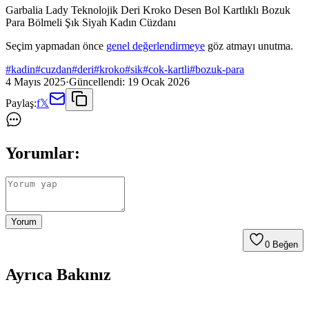
Garbalia Lady Teknolojik Deri Kroko Desen Bol Kartlıklı Bozuk
Para Bölmeli Şık Siyah Kadın Cüzdanı
Seçim yapmadan önce
genel değerlendirmeye
göz atmayı unutma.
#
kadin
#
cuzdan
#
deri
#
kroko
#
sik
#
cok-kartli
#
bozuk-para
4 Mayıs 2025
·
Güncellendi:
19 Ocak 2026
Paylaş:
f
𝕏
Yorumlar:
Yorum
0
Beğen
Ayrıca Bakınız