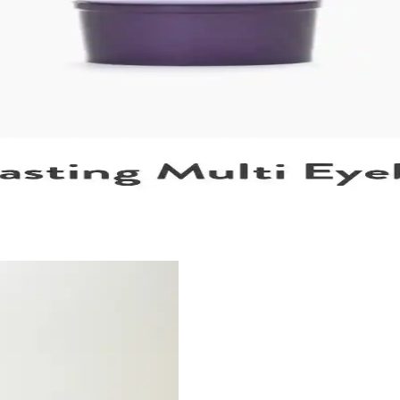
nçleri arasında popülerdir. Doğru ürün seçimi ve saç aksesuarlarıyla özgün
ışkanlıklarının Etkisi
 alma alışkanlıklarına göre değişir. Uygun fiyatlı ürünlerden lüks markala
 Uzun Süreli Kalıcılık Sağlayan Japon Ürünü
nı artıran silikon bazlı bir Japon göz bazıdır. Kullanıcılar uzun süreli 