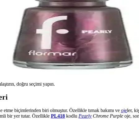
ılaştırın, doğru seçimi yapın.
eri
de etme biçimlerinden biri olmuştur. Özellikle tırnak bakımı ve
oje
ler, k
li bir yer tutar. Özellikle
PL418
kodlu
Pearly
Chrome Purple
oje, so