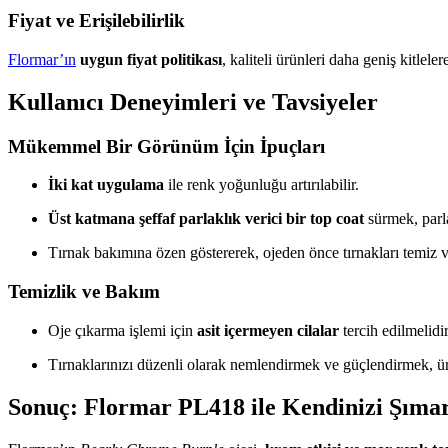
Fiyat ve Erişilebilirlik
Flormar’ın
uygun fiyat politikası
, kaliteli ürünleri daha geniş kitlele
Kullanıcı Deneyimleri ve Tavsiyeler
Mükemmel Bir Görünüm İçin İpuçları
İki kat uygulama
ile renk yoğunluğu artırılabilir.
Üst katmana şeffaf parlaklık verici bir top coat
sürmek, parlak
Tırnak bakımına özen göstererek, ojeden önce tırnakları temiz ve
Temizlik ve Bakım
Oje çıkarma işlemi için
asit içermeyen cilalar
tercih edilmelidir
Tırnaklarınızı düzenli olarak nemlendirmek ve güçlendirmek, ü
Sonuç: Flormar PL418 ile Kendinizi Şımar