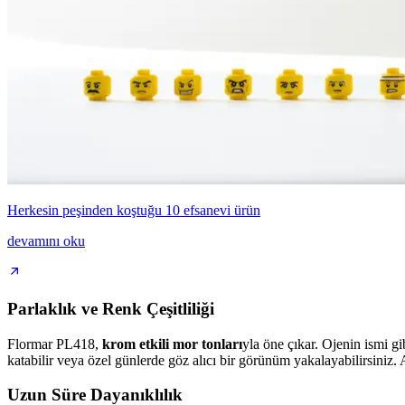
Herkesin peşinden koştuğu 10 efsanevi ürün
devamını oku
Parlaklık ve Renk Çeşitliliği
Flormar PL418,
krom etkili mor tonları
yla öne çıkar. Ojenin ismi g
katabilir veya özel günlerde göz alıcı bir görünüm yakalayabilirsiniz.
Uzun Süre Dayanıklılık