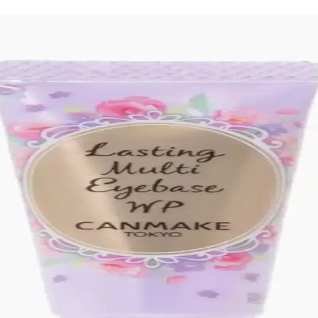
 Kullanımı: Killstar Coven Psychic Poem Örneği
r Coven'in Psychic Poem soğuk pembe tonu, göz makyajını ön plana çıkara
çları ve Teknikler
lik dengelenmeli. Kaş, göz, allık, highlighter ve dudak uygulamalarında 
knikler ve Uygulama Yöntemleri
lümlere ayrılması ve bireysel demet kullanımıyla kişiye özel uyarlanır. 
Fiyatlar ve Üyelik Avantajları
 sunuyor. Fiyatlar yerel eczanelerle benzer, ancak paket avantajları ve 
imlendirme ve Tarihçesi
ıltılı yapısıyla 90'lar estetiğini yansıtır. İsim yerine numara kullanımı,
Japon Moda Akımı