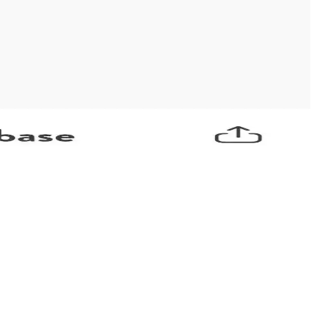
 bir tarz oluşturulur.
ra kadar geniş bir yelpazede harcamalar farklılık gösterir.
dayanıklılığını ve nemli hava koşullarında bile etkisini