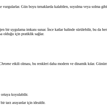
le vurgularlar. Gün boyu tırnaklarda kalabilen, soyulma veya solma gibi s
jen bir uygulama imkanı sunar. İnce katlar halinde sürülebilir, bu da
 olduğu için pratiklik sağlar.
Chrome
etkili olması, bu renkleri daha modern ve dinamik kılar. Günüm
.
 ortaya koyulabilir.
ir tarz arayanlar için idealdir.