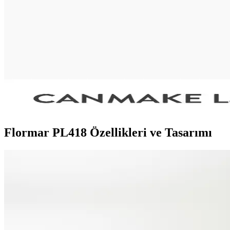
Gyaru makyaj stili, canlı allıklar ve ışıltılı cilt görünümüyle Japon ge
Ortalama Makyaj Rutininin Maliyeti ve Satın Alma Al
Makyaj rutininin maliyeti kullanılan ürünlerin markası, sayısı ve satın
Canmake Eyebase Göz Bazı: Yağlı Göz Kapaklarında
Canmake Eyebase, özellikle yağlı göz kapaklarında göz farının kalıcılığı
vurgulamaktadır.
Flormar PL418 Özellikleri ve Tasarımı