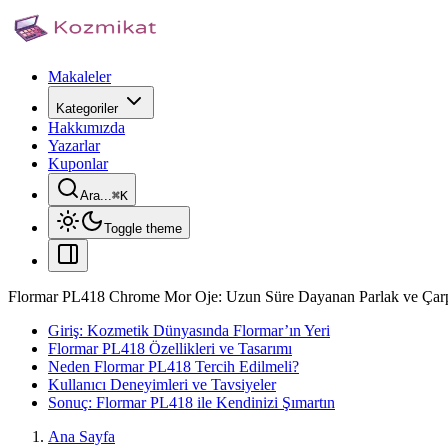
Makaleler
Kategoriler
Hakkımızda
Yazarlar
Kuponlar
Ara...
⌘
K
Toggle theme
Flormar PL418 Chrome Mor Oje: Uzun Süre Dayanan Parlak ve Çarp
Giriş: Kozmetik Dünyasında Flormar’ın Yeri
Flormar PL418 Özellikleri ve Tasarımı
Neden Flormar PL418 Tercih Edilmeli?
Kullanıcı Deneyimleri ve Tavsiyeler
Sonuç: Flormar PL418 ile Kendinizi Şımartın
Ana Sayfa